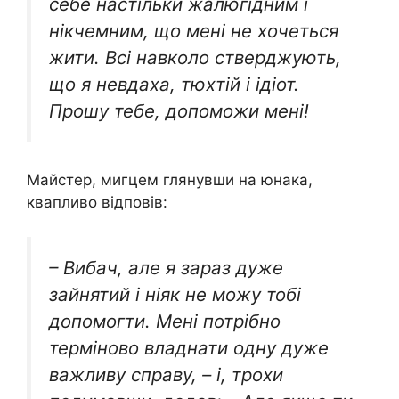
себе настільки жалюгідним і
нікчемним, що мені не хочеться
жити. Всі навколо стверджують,
що я невдаха, тюхтій і ідіот.
Прошу тебе, допоможи мені!
Майстер, мигцем глянувши на юнака,
квапливо відповів:
– Вибач, але я зараз дуже
зайнятий і ніяк не можу тобі
допомогти. Мені потрібно
терміново владнати одну дуже
важливу справу, – і, трохи