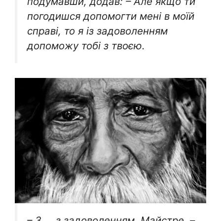
подумавши, додав: – Але якщо ти
погодишся допомогти мені в моїй
справі, то я із задоволенням
допоможу тобі з твоєю.
– З … з задоволенням, Майстре, –