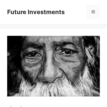
Перейти
до
Future Investments
Меню
вмісту