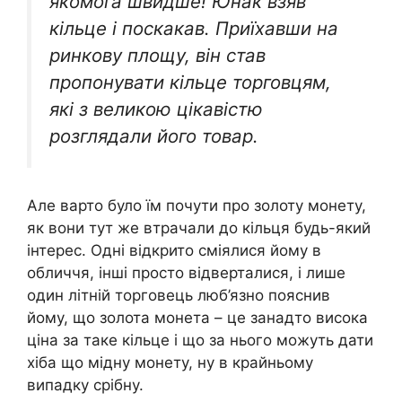
якомога швидше! Юнак взяв
кільце і поскакав. Приїхавши на
ринкову площу, він став
пропонувати кільце торговцям,
які з великою цікавістю
розглядали його товар.
Але варто було їм почути про золоту монету,
як вони тут же втрачали до кільця будь-який
інтерес. Одні відкрито сміялися йому в
обличчя, інші просто відверталися, і лише
один літній торговець люб’язно пояснив
йому, що золота монета – це занадто висока
ціна за таке кільце і що за нього можуть дати
хіба що мідну монету, ну в крайньому
випадку срібну.