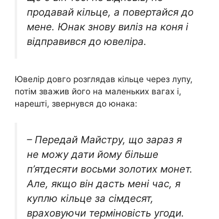
продавай кільце, а повертайся до
мене. Юнак знову виліз на коня і
відправився до ювеліра.
Ювелір довго розглядав кільце через лупу,
потім зважив його на маленьких вагах і,
нарешті, звернувся до юнака:
– Передай Майстру, що зараз я
не можу дати йому більше
п’ятдесяти восьми золотих монет.
Але, якщо він дасть мені час, я
куплю кільце за сімдесят,
враховуючи терміновість угоди.