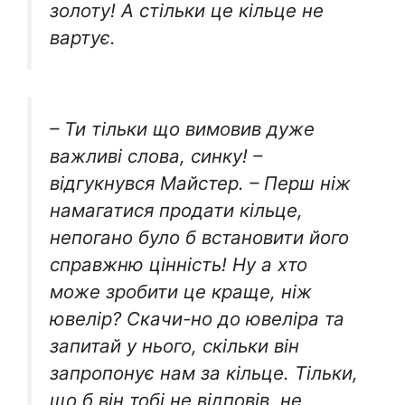
золоту! А стільки це кільце не
вартує.
– Ти тільки що вимовив дуже
важливі слова, синку! –
відгукнувся Майстер. – Перш ніж
намагатися продати кільце,
непогано було б встановити його
справжню цінність! Ну а хто
може зробити це краще, ніж
ювелір? Скачи-но до ювеліра та
запитай у нього, скільки він
запропонує нам за кільце. Тільки,
що б він тобі не відповів, не