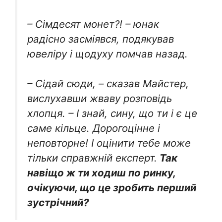
– Сімдесят монет?! – юнак
радісно засміявся, подякував
ювеліру і щодуху помчав назад.
– Сідай сюди, – сказав Майстер,
вислухавши жваву розповідь
хлопця. – І знай, сину, що ти і є це
саме кільце. Дорогоцінне і
неповторне! І оцінити тебе може
тільки справжній експерт.
Так
навіщо ж ти ходиш по ринку,
очікуючи, що це зробить перший
зустрічний?