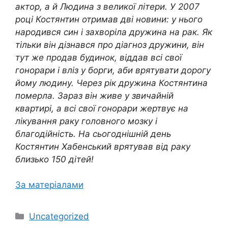
актор, а й Людина з великої літери. У 2007
році Костянтин отримав дві новини: у нього
народився син і захворіла дружина на рак. Як
тільки він дізнався про діагноз дружини, він
тут же продав будинок, віддав всі свої
гонорари і вліз у борги, аби врятувати дорогу
йому людину. Через рік дружина Костянтина
померла. Зараз він живе у звичайній
квартирі, а всі свої гонорари жертвує на
лікування раку головного мозку і
благодійність. На сьогоднішній день
Костянтин Хабенський врятував від раку
близько 150 дітей!
За матеріалами
Категорії
Uncategorized