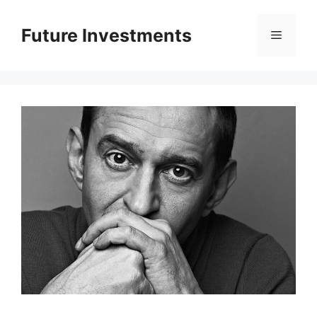
Перейти
до
Future Investments
Меню
вмісту