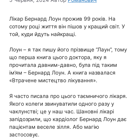
Лікар Бернард Лоун прожив 99 років. На
сотому році життя він пішов у кращий світ. У
той, куди йдуть найкращі.
Лоун – я так пишу його прізвище “Лаун”, тому
що перша книга цього доктора, яку я
прочитала давним-давно, була під таким
ім’ям – Бернард Лоун. А книга назвалася
«Втрачене мистецтво лікування».
Я часто писала про цього таємничого лікаря.
Якого колеги звинуватили одного разу у
чаклунстві; це у наш час. Шановні лікарі
запідозрили, що кардіолог Бернард Лоун дає
пацієнтам веселе зілля. Або магію
застосовує.