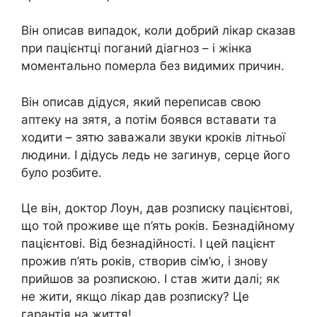
Він описав випадок, коли добрий лікар сказав
при пацієнтці поганий діагноз – і жінка
моментально померла без видимих ​​причин.
Він описав дідуся, який переписав свою
аптеку на зятя, а потім боявся вставати та
ходити – зятю заважали звуки кроків літньої
людини. І дідусь ледь не загинув, серце його
було розбите.
Це він, доктор Лоун, дав розписку пацієнтові,
що той проживе ще п’ять років. Безнадійному
пацієнтові. Від безнадійності. І цей пацієнт
прожив п’ять років, створив сім’ю, і знову
прийшов за розпискою. І став жити далі; як
не жити, якщо лікар дав розписку? Це
гарантія на життя!