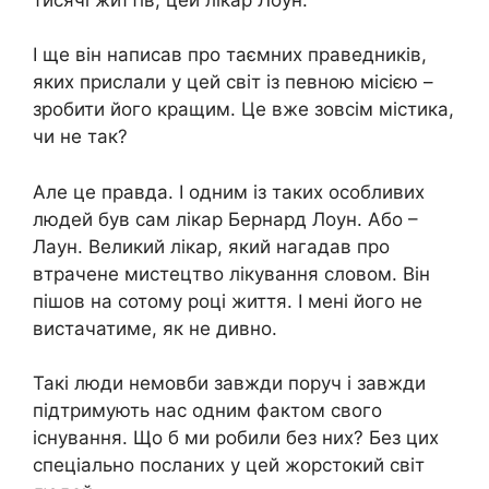
І ще він написав про таємних праведників,
яких прислали у цей світ із певною місією –
зробити його кращим. Це вже зовсім містика,
чи не так?
Але це правда. І одним із таких особливих
людей був сам лікар Бернард Лоун. Або –
Лаун. Великий лікар, який нагадав про
втрачене мистецтво лікування словом. Він
пішов на сотому році життя. І мені його не
вистачатиме, як не дивно.
Такі люди немовби завжди поруч і завжди
підтримують нас одним фактом свого
існування. Що б ми робили без них? Без цих
спеціально посланих у цей жорстокий світ