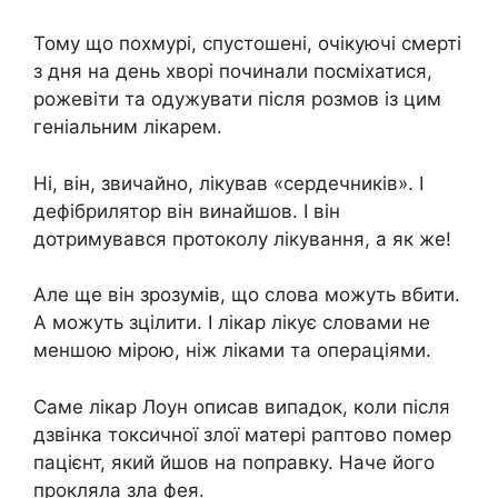
Тому що похмурі, спустошені, очікуючі смерті
з дня на день хворі починали посміхатися,
рожевіти та одужувати після розмов із цим
геніальним лікарем.
Ні, він, звичайно, лікував «сердечників». І
дефібрилятор він винайшов. І він
дотримувався протоколу лікування, а як же!
Але ще він зрозумів, що слова можуть вбити.
А можуть зцілити. І лікар лікує словами не
меншою мірою, ніж ліками та операціями.
Саме лікар Лоун описав випадок, коли після
дзвінка токсичної злої матері раптово помер
пацієнт, який йшов на поправку. Наче його
прокляла зла фея.