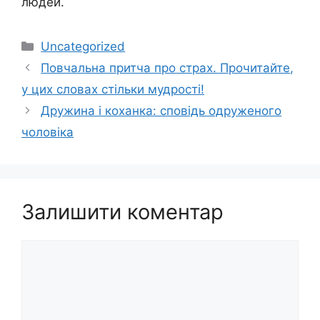
людей.
Категорії
Uncategorized
Повчальна притча про страх. Прочитайте,
у цих словах стільки мудрості!
Дружина і коханка: сповідь одруженого
чоловіка
Залишити коментар
Коментар