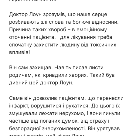
Доктор Лоун зрозумів, що наше серце
розбивають злі слова та болючі відносини.
Причина таких хвороб – в емоційному
оточенні пацієнта. І для лікування треба
спочатку захистити людину від токсичних
впливів!
Він сам захищав. Навіть писав листи
родичам, які кривдили хворих. Такий був
дивний цей доктор Лоун.
Саме він дозволив пацієнтам, що перенесли
інфаркт, ворушитися і рухатися. До цього їх
змушували лежати нерухомо, і вони гинули
частіше від поганих думок, від страху і
безпорадної знерухомленості. Він урятував
тисячі життів, цей лікар Лоун.