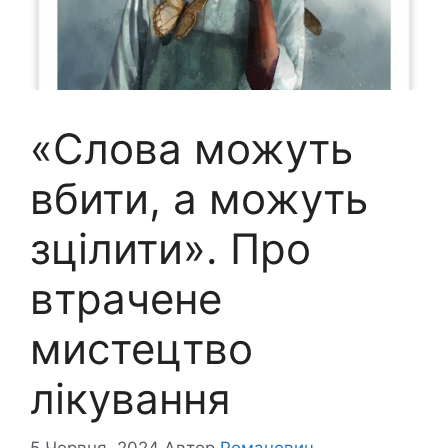
«Слова можуть
вбити, а можуть
зцілити». Про
втрачене
мистецтво
лікування
5 Червня, 2024
Автор
Романович