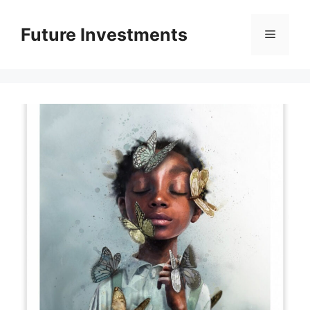
Перейти
до
Future Investments
Меню
вмісту