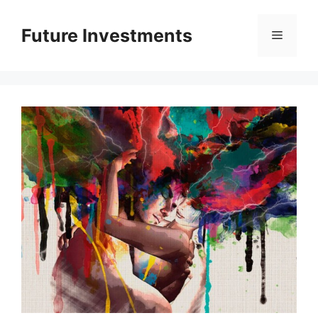
Перейти
до
Future Investments
Меню
вмісту