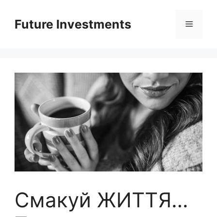
Перейти
до
Future Investments
Меню
вмісту
Смакуй ЖИТТЯ…