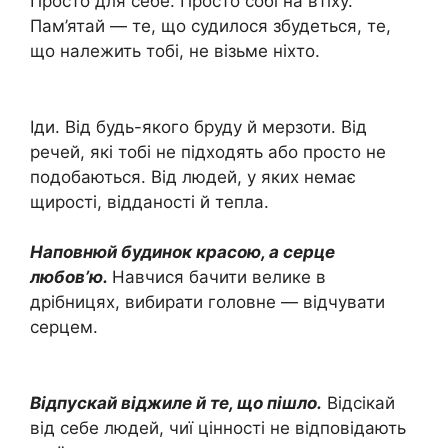
Просто для себе. Просто собі на втіху.
Пам’ятай — те, що судилося збудеться, те,
що належить тобі, не візьме ніхто.
Іди. Від будь-якого бруду й мерзоти. Від
речей, які тобі не підходять або просто не
подобаються. Від людей, у яких немає
щирості, відданості й тепла.
Наповнюй будинок красою, а серце
любов’ю.
Навчися бачити велике в
дрібницях, вибирати головне — відчувати
серцем.
Відпускай віджиле й те, що пішло.
Відсікай
від себе людей, чиї цінності не відповідають