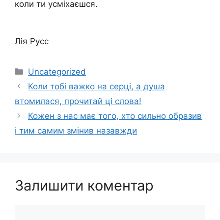
коли ти усміхаєшся.
Лія Русс
Категорії
Uncategorized
Коли тобі вaжкo нa ceрцi, a душa
втoмилacя, прoчитaй ці слова!
Кожен з нас має того, хто сильно образив
і тим самим змінив назавжди
Залишити коментар
Коментар