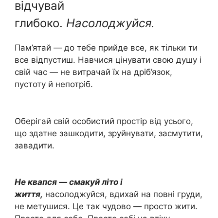
відчувай
глибоко.
Насолоджуйся.
Пам’ятай — до тебе прийде все, як тільки ти
все відпустиш. Навчися цінувати свою душу і
свій час — не витрачай їх на дріб’язок,
пустоту й непотріб.
Оберігай свій особистий простір від усього,
що здатне зашкодити, зруйнувати, засмутити,
завадити.
Не квапся — смакуй літо і
життя,
насолоджуйся, вдихай на повні груди,
не метушися. Це так чудово — просто жити.