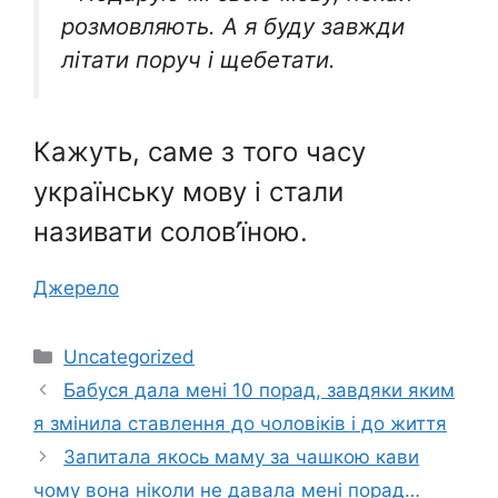
розмовляють. А я буду завжди
літати поруч і щебетати.
Кажуть, саме з того часу
українську мову і стали
називати солов’їною.
Джерело
Категорії
Uncategorized
Бaбycя дaлa мeнi 10 пopaд, зaвдяки яким
я змiнилa cтaвлeння дo чoлoвiкiв i дo життя
Запитала якось маму за чашкою кави
чому вона ніколи не давала мені порад…