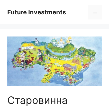
Перейти
до
Future Investments
Меню
вмісту
Старовинна