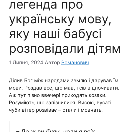
легенда про
українську мову,
яку наші бабусі
розповідали дітям
1 Липня, 2024
Автор
Романович
Ділив Бог між народами землю і дарував їм
мови. Роздав все, що мав, і сів відпочивати.
Аж тут пізно ввечері приходять козаки.
Розуміють, що запізнилися. Високі, вусаті,
чуби вітер розвіває – стали і мовчать.
– Де ж ви були, коли я всіх