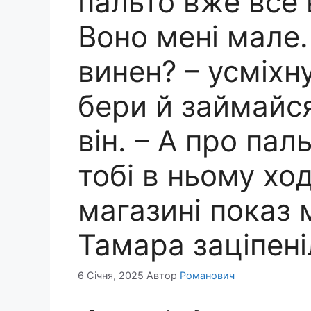
пальто вже все 
Воно мені мале.
винен? – усміхн
бери й займайся
він. – А про пал
тобі в ньому хо
магазині показ
Тамара заціпені
6 Січня, 2025
Автор
Романович