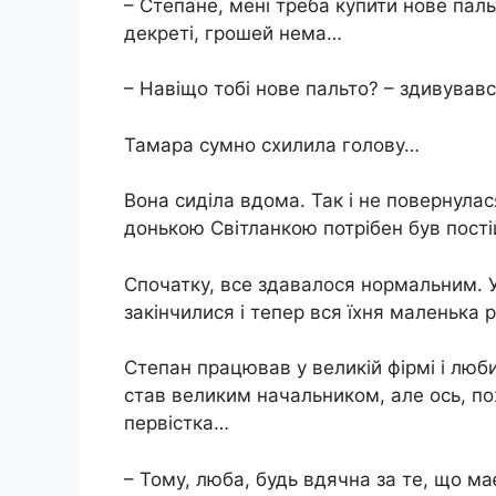
– Степане, мені треба купити нове паль
декреті, грошей нема…
– Навіщо тобі нове пальто? – здивувавс
Тамара сумно схилила голову…
Вона сиділа вдома. Так і не повернулася
донькою Світланкою потрібен був пості
Спочатку, все здавалося нормальним. У
закінчилися і тепер вся їхня маленька
Степан працював у великій фірмі і люби
став великим начальником, але ось, п
первістка…
– Тому, люба, будь вдячна за те, що ма