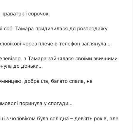
 краваток і сорочок.
які собі Тамара придивилася до розпродажу.
оловікові через плече в телефон заглянула…
елевізор, а Тамара зайнялася своїми звичними
рнула до доньки…
умницею, добре їла, багато спала, не
имоволі поринула у спогади…
ці з чоловіком була солідна – дев’ять років, але