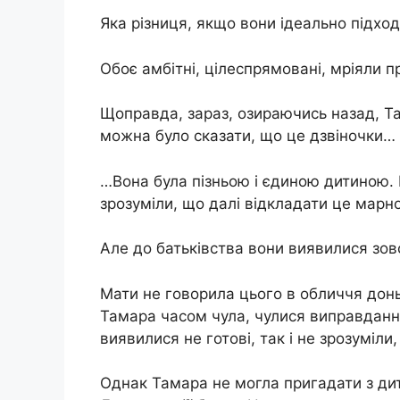
Яка різниця, якщо вони ідеально підхо
Обоє амбітні, цілеспрямовані, мріяли п
Щоправда, зараз, озираючись назад, Та
можна було сказати, що це дзвіночки…
…Вона була пізньою і єдиною дитиною. 
зрозуміли, що далі відкладати це марно
Але до батьківства вони виявилися зовс
Мати не говорила цього в обличчя доньц
Тамара часом чула, чулися виправданн
виявилися не готові, так і не зрозуміли
Однак Тамара не могла пригадати з ди