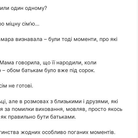
дили один одному?
ро міцну сім’ю…
мара визнавала – були тоді моменти, про які
Мама говорила, що її народили, коли
 – обом батькам було вже під сорок.
ім не готові.
і, але в розмовах з близькими і друзями, які
я за помилки виховання, мовляв, просто якось
, як правильно бути батьками.
тинства жодних особливо поганих моментів.