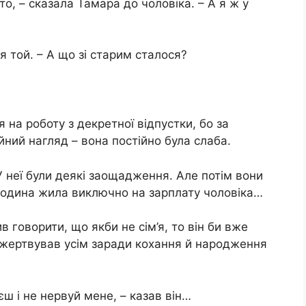
то, – сказала Тамара до чоловіка. – А я ж у
я той. – А що зі старим сталося?
 на роботу з декретної відпустки, бо за
йний нагляд – вона постійно була слаба.
 неї були деякі заощадження. Але потім вони
 родина жила виключно на зарплату чоловіка…
в говорити, що якби не сім’я, то він би вже
ожертвував усім заради кохання й народження
єш і не нервуй мене, – казав він…