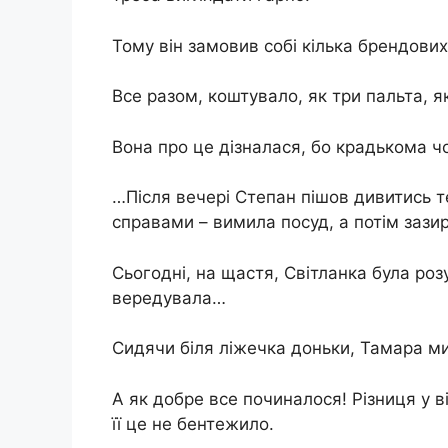
Тому він замовив собі кілька брендових
Все разом, коштувало, як три пальта, 
Вона про це дізналася, бо крадькома ч
…Після вечері Степан пішов дивитись т
справами – вимила посуд, а потім зази
Сьогодні, на щастя, Світланка була роз
вередувала…
Сидячи біля ліжечка доньки, Тамара м
А як добре все починалося! Різниця у ві
її це не бентежило.