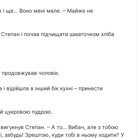
х і ще… Воно мені мале. – Майже не
я Степан і почав підчищати шматочком хліба
– продовжував чоловік.
і відійшла в інший бік кухні – принести
ий цукровою пудрою.
 вигукнув Степан. – А то… Вибач, але з тобою
, забудь! Зрештою, куди тобі в ньому ходити? У