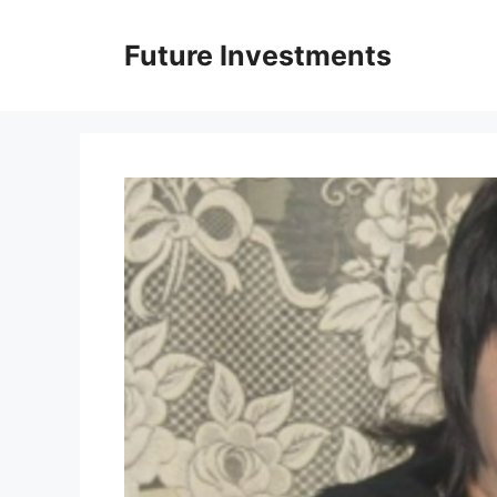
Перейти
до
Future Investments
вмісту