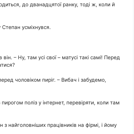
диться, до дванадцятої ранку, тоді ж, коли й
 Степан усміхнувся.
він. – Ну, там усі свої – матусі такі самі! Перед
атися?
перед чоловіком пиріг. – Вибач і забудемо,
 з пирогом поліз у інтернет, перевіряти, коли там
.
 з найголовніших працівників на фірмі, і йому