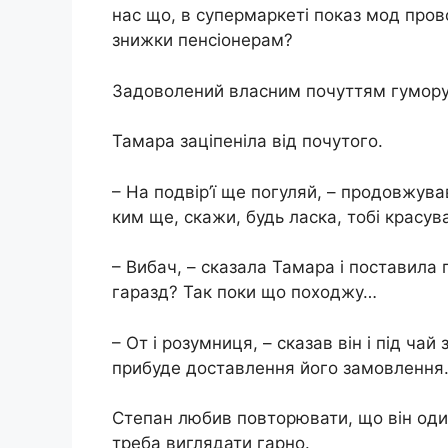
нас що, в супермаркеті показ мод прово
знижки пенсіонерам?
Задоволений власним почуттям гумору
Тамара заціпеніла від почутого.
– На подвір’ї ще погуляй, – продовжував 
ким ще, скажи, будь ласка, тобі красув
– Вибач, – сказала Тамара і поставила 
гаразд? Так поки що походжу…
– От і розумниця, – сказав він і під чай
прибуде доставлення його замовлення
Степан любив повторювати, що він один
треба виглядати гарно.