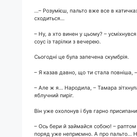
…– Розумієш, пальто вже все в катичка
сходиться…
– Ну, а хто винен у цьому? – усміхнувс
соус із тарілки з вечерею.
Сьогодні це була запечена скумбрія.
– Я казав давно, що ти стала повніша, 
– Але ж я… Народила, – Тамара зітхнула 
яблучний пиріг.
Він уже охолонув і був гарно присипан
– Ось бери й займайся собою! – раптом
поряд уже неприємно. А про пальто… Ні