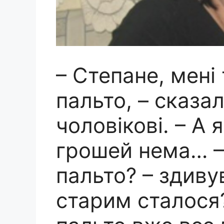
– Степане, мені
пальто, – сказа
чоловікові. – А 
грошей нема… –
пальто? – здивув
старим сталося?