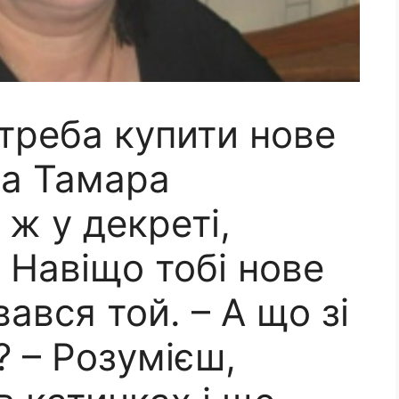
 треба купити нове
ла Тамара
я ж у декреті,
 Навіщо тобі нове
ався той. – А що зі
 – Розумієш,