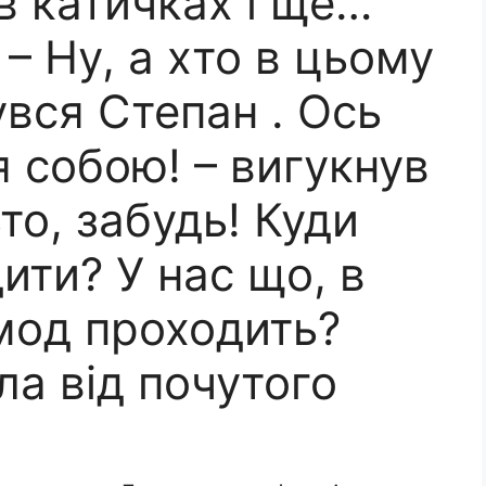
в катичках і ще…
 – Ну, а хто в цьому
увся Степан . Ось
 собою! – вигукнув
ьто, забудь! Куди
дити? У нас що, в
 мод проходить?
ла від почутого