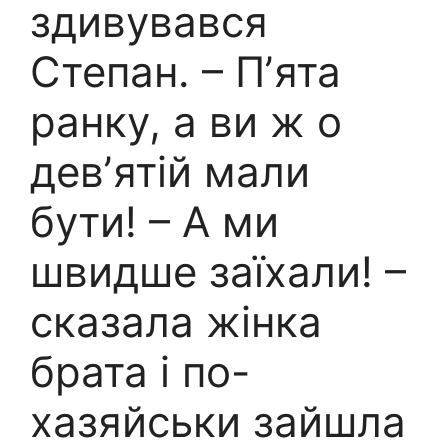
здивувався
Степан. – Пʼята
ранку, а ви ж о
девʼятій мали
бути! – А ми
швидше заїхали! –
сказала жінка
брата і по-
хазяйськи зайшла