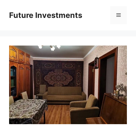
Перейти
до
Future Investments
Меню
вмісту