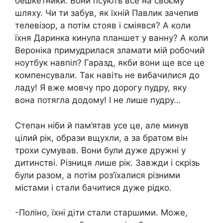
бешкетники. Вони псують все на своєму
шляху. Чи ти забув, як їхній Павлик зачепив
телевізор, а потім стояв і сміявся? А коли
їхня Даринка кинула планшет у ванну? А коли
Вероніка примудрилася зламати мій робочий
ноутбук навпіл? Гаразд, якби вони ще все це
компенсували. Так навіть не вибачилися до
ладу! Я вже мовчу про дорогу пудру, яку
вона потягла додому! І не лише пудру…
Степан ніби й пам’ятав усе це, але минув
цілий рік, образи вщухли, а за братом він
трохи сумував. Вони були дуже дружні у
дитинстві. Різниця лише рік. Завжди і скрізь
були разом, а потім роз’їхалися різними
містами і стали бачитися дуже рідко.
-Поліно, їхні діти стали старшими. Може,