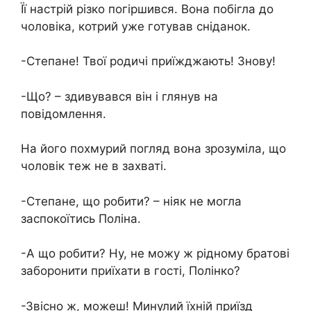
Її настрій різко погіршився. Вона побігла до
чоловіка, котрий уже готував сніданок.
-Степане! Твої родичі приїжджають! Знову!
-Що? – здивувався він і глянув на
повідомлення.
На його похмурий погляд вона зрозуміла, що
чоловік теж не в захваті.
-Степане, що робити? – ніяк не могла
заспокоїтись Поліна.
-А що робити? Ну, не можу ж рідному братові
заборонити приїхати в гості, Полінко?
-Звісно ж, можеш! Минулий їхній приїзд