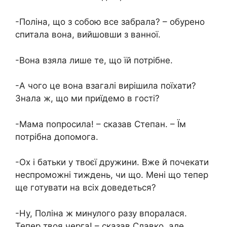
-Поліна, що з собою все забрала? – обурено
спитала вона, вийшовши з ванної.
-Вона взяла лише те, що їй потрібне.
-А чого це вона взагалі вирішила поїхати?
Знала ж, що ми приїдемо в гості?
-Мама попросила! – сказав Степан. – Їм
потрібна допомога.
-Ох і батьки у твоєї дружини. Вже й почекати
неспроможні тиждень, чи що. Мені що тепер
ще готувати на всіх доведеться?
-Ну, Поліна ж минулого разу впоралася.
Тепер твоя черга! – сказав Славко, але