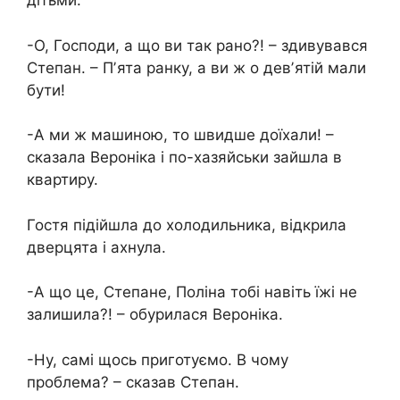
дітьми.
-О, Господи, а що ви так рано?! – здивувався
Степан. – Пʼята ранку, а ви ж о девʼятій мали
бути!
-А ми ж машиною, то швидше доїхали! –
сказала Вероніка і по-хазяйськи зайшла в
квартиру.
Гостя підійшла до холодильника, відкрила
дверцята і ахнула.
-А що це, Степане, Поліна тобі навіть їжі не
залишила?! – обурилася Вероніка.
-Ну, самі щось приготуємо. В чому
проблема? – сказав Степан.