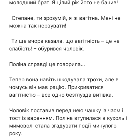
молодший брат. Я цілий рік його не бачив!
-Степане, ти зрозумій, я ж вагітна. Мені не
можна так нервувати!
-Ти ще вчора казала, що вагітність – це не
слабість! – обурився чоловік.
Поліна справді це говорила…
Тепер вона навіть шкодувала трохи, але в
чомусь він мав рацію. Прикриватися
вагітністю – все одно безглузда витівка.
Чоловік поставив перед нею чашку із чаєм і
тост із варенням. Поліна втупилася в кухоль і
мимоволі стала згадувати події минулого
року.