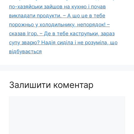
по-хазяйськи зайшов на кухню і почав
викладати продукти. – А що це в тебе
порожньо у холодильнику, непорядок! –
сказав Ігор. – Де в тебе каструльки, зараз
супу зварю? Надія сиділа і не розуміла, що
відбувається
Залишити коментар
Коментар