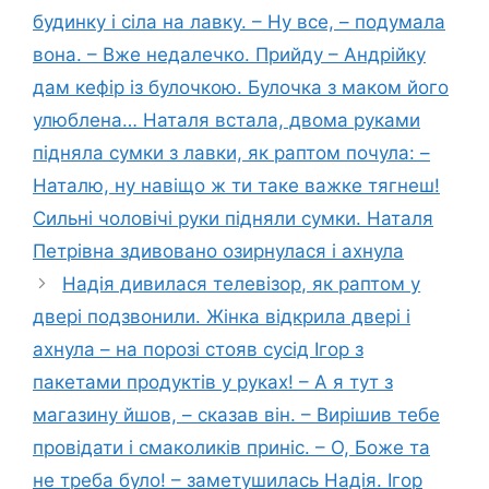
будинку і сіла на лавку. – Ну все, – подумала
вона. – Вже недалечко. Прийду – Андрійку
дам кефір із булочкою. Булочка з маком його
улюблена… Наталя встала, двома руками
підняла сумки з лавки, як раптом почула: –
Наталю, ну навіщо ж ти таке важке тягнеш!
Сильні чоловічі руки підняли сумки. Наталя
Петрівна здивовано озирнулася і ахнула
Надія дивилася телевізор, як раптом у
двері подзвонили. Жінка відкрила двері і
ахнула – на порозі стояв сусід Ігор з
пакетами продуктів у руках! – А я тут з
магазину йшов, – сказав він. – Вирішив тебе
провідати і смаколиків приніс. – О, Боже та
не треба було! – заметушилась Надія. Ігор