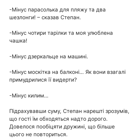
-Мінус парасолька для пляжу та два
шезлонги! – сказав Степан.
-Мінус чотири тарілки та моя улюблена
чашка!
-Мінус дзеркальце на машині.
-Мінус москітка на балконі… Як вони взагалі
примудрилися її видерти?
-Мінус килим…
Підрахувавши суму, Степан нарешті зрозумів,
що гості їм обходяться надто дорого.
Довелося пообіцяти дружині, що більше
цього не повториться.