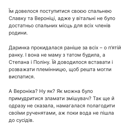
Їм довелося поступитися своєю спальнею
Славку та Вероніці, адже у вітальні не було
достатньо спальних місць для всіх членів
родини.
Даринка прокидалася раніше за всіх – о п’ятій
ранку. І вона не маму з татом будила, а
Степана і Поліну. Їй доводилося вставати і
розважати племінницю, щоб решта могли
виспатися.
А Вероніка? Ну як? Як можна було
примудритися зламати змішувач? Так ще й
одразу не сказала, намагалася полагодити
своїми рученятами, аж поки вода не пішла
до сусідів.