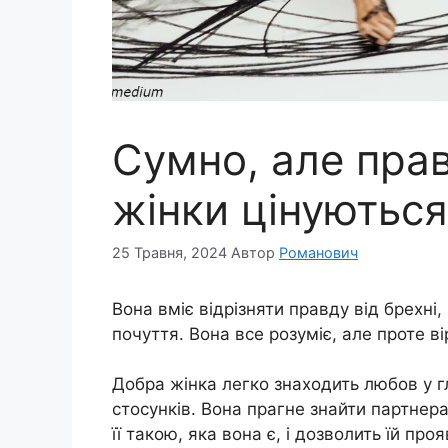
Сумно, але прав
жінки цінуютьс
25 Травня, 2024
Автор
Романович
Вона вміє відрізняти правду від брехні, і
почуття. Вона все розуміє, але проте 
Добра жінка легко знаходить любов у гл
стосунків. Вона прагне знайти партнер
її такою, яка вона є, і дозволить їй пр