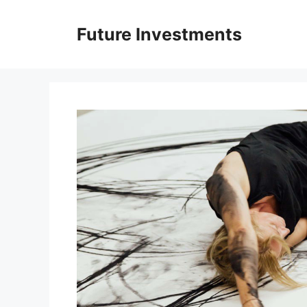
Перейти
до
Future Investments
вмісту