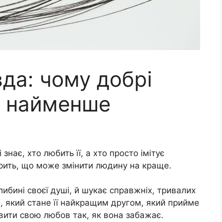
да: чому добрі
я найменше
 знає, хто любить її, а хто просто імітує
вірить, що може змінити людину на краще.
ибині своєї душі, й шукає справжніх, тривалих
а, який стане її найкращим другом, який прийме
оявити свою любов так, як вона забажає.