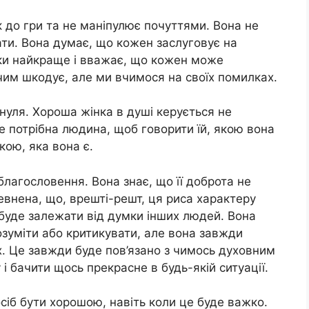
к до гри та не маніпулює почуттями. Вона не
ти. Вона думає, що кожен заслуговує на
ьки найкраще і вважає, що кожен може
 чим шкодує, але ми вчимося на своїх помилках.
нуля. Хороша жінка в душі керується не
не потрібна людина, щоб говорити їй, якою вона
кою, яка вона є.
благословення. Вона знає, що її доброта не
евнена, що, врешті-решт, ця риса характеру
е буде залежати від думки інших людей. Вона
озуміти або критикувати, але вона завжди
х. Це завжди буде пов’язано з чимось духовним
 і бачити щось прекрасне в будь-якій ситуації.
сіб бути хорошою, навіть коли це буде важко.