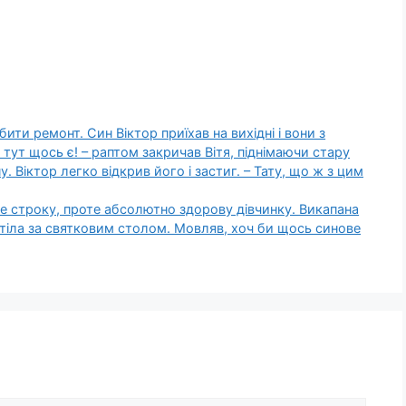
бити ремонт. Син Віктор приїхав на вихідні і вони з
, тут щось є! – раптом закричав Вітя, піднімаючи стару
 Віктор легко відкрив його і застиг. – Тату, що ж з цим
е строку, проте абсолютно здорову дівчинку. Викапана
тіла за святковим столом. Мовляв, хоч би щось синове