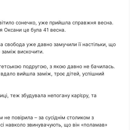
.
світило сонечко, уже прийшла справжня весна.
ля Оксани це була 41 весна.
ана свобода уже давно замучили її настільки, що
 заміж вискочити.
итетською подругою, з якою давно не бачилась.
 вдало вийшла заміж, троє дітей, успішний
иці, теж збудувала непогану кар’єру, та
 не повірила – за сусіднім столиком з
всі навколо звинувачують, що він «полaмав»