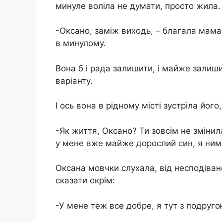
минуле воліла не думати, просто жила.
-Оксано, заміж виходь, – благала мама.
в минулому.
Вона б і рада залишити, і майже залиши
варіанту.
І ось вона в рідному місті зустріла його,
-Як життя, Оксано? Ти зовсім не зміни
у мене вже майже дорослий син, я ни
Оксана мовчки слухала, від несподіваної
сказати окрім:
-У мене теж все добре, я тут з подруго