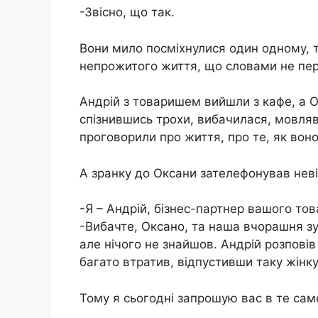
-Звісно, що так.
Вони мило посміхнулися один одному, т
непрожитого життя, що словами не пер
Андрій з товаришем вийшли з кафе, а О
спізнившись трохи, вибачилася, мовляв,
проговорили про життя, про те, як воно
А зранку до Оксани зателефонував нев
-Я – Андрій, бізнес-партнер вашого то
-Вибачте, Оксано, та наша вчорашня зу
але нічого не знайшов. Андрій розповів
багато втратив, відпустивши таку жінку
Тому я сьогодні запрошую вас в те сам