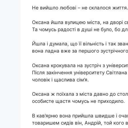
Не вийшло любові – не склалося життя
Оксана йшла вулицею міста, на дворі 
Та чомусь радості в душі не було, бо д
Йшла і думала, що її вільність і так зв
вона ладна вже за першого зустрічного
Оксана крокувала на зустріч з універс
Після закінчення університету Світлана
чоловік і щаслива сім’я.
Оксана ж поїхала з міста давно до стол
особисте щастя чомусь не приходило.
В кав’ярню вона прийшла швидше і очам
товаришем сидів він, Андрій, той кого 