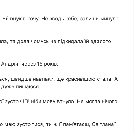
 –Я внуків хочу. Не зводь себе, залиши минуле
ла, та доля чомусь не підкидала їй вдалого
 Андрія, через 15 років.
лася, швидше навпаки, ще красивішою стала. А
м дуже пишаюся.
 зустрічі їй ніби мову втнуло. Не могла нічого
ю маю зустрітися, ти ж її пам’ятаєш, Світлана?