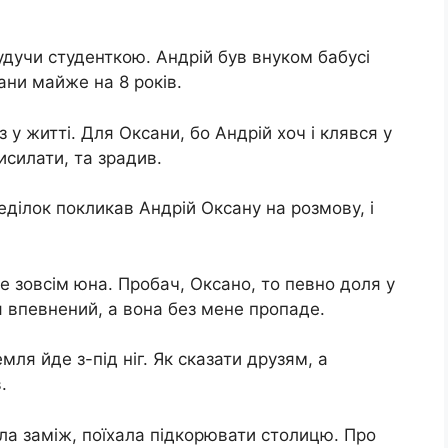
дучи студенткою. Андрій був внуком бабусі
ани майже на 8 років.
 у житті. Для Оксани, бо Андрій хоч і клявся у
исилати, та зрадив.
еділок покликав Андрій Оксану на розмову, і
е зовсім юна. Пробач, Оксано, то певно доля у
 я впевнений, а вона без мене пропаде.
мля йде з-під ніг. Як сказати друзям, а
.
шла заміж, поїхала підкорювати столицю. Про