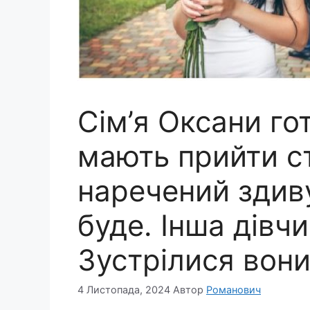
Сім’я Оксани го
мають прийти с
наречений здиву
буде. Інша дівч
Зустрілися вони
4 Листопада, 2024
Автор
Романович