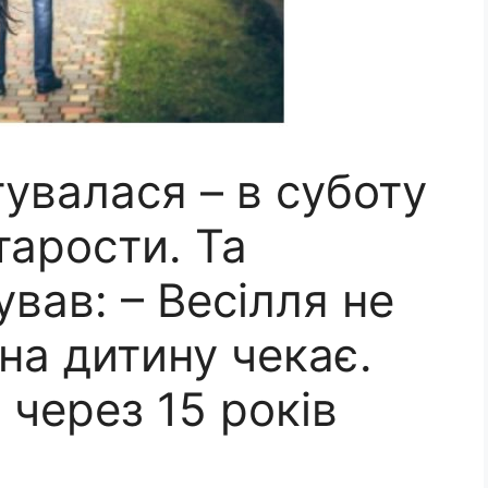
тувалася – в суботу
тарости. Та
вав: – Весілля не
ина дитину чекає.
 через 15 років