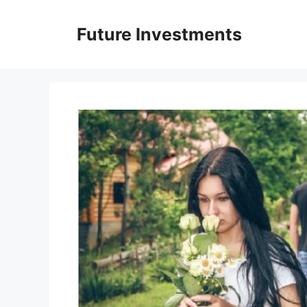
Перейти
до
Future Investments
вмісту