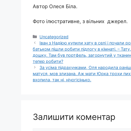
Автор Олеся Біла.
Фото ілюстративне, з вільних джерел.
Категорії
Uncategorized
Іван з Надією купили хату в селі і почали ро
батьком пішли робити підлогу в кімнаті. – Тату
дошку. Там був портфель, загорнутий у тканину.
тепер робити?
За усіма підрахунками, Оля народила раніш
матуся, мов злизана. Аж мати Юрка трохи пих
вxопила, так ні, нічогісінько.
Залишити коментар