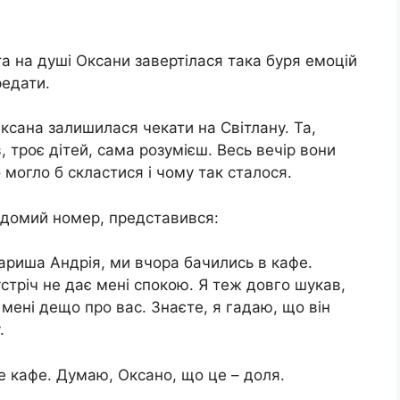
а на душі Оксани завертілася така буря емоцій
едати.
ксана залишилася чекати на Світлану. Та,
 троє дітей, сама розумієш. Весь вечір вони
 могло б скластися і чому так сталося.
ідомий номер, представився:
вариша Андрія, ми вчора бачились в кафе.
стріч не дає мені спокою. Я теж довго шукав,
 мені дещо про вас. Знаєте, я гадаю, що він
.
е кафе. Думаю, Оксано, що це – доля.