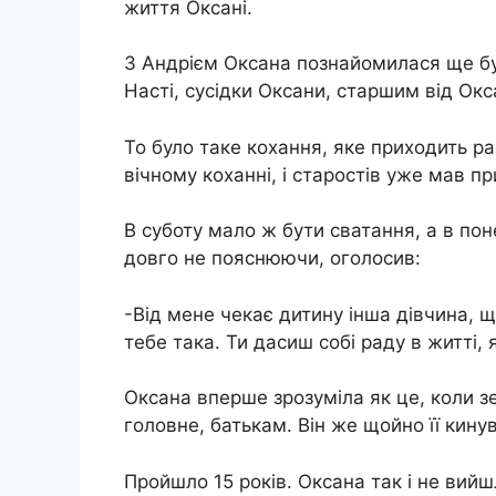
життя Оксані.
З Андрієм Оксана познайомилася ще бу
Насті, сусідки Оксани, старшим від Окс
То було таке кохання, яке приходить раз
вічному коханні, і старостів уже мав пр
В суботу мало ж бути сватання, а в пон
довго не пояснюючи, оголосив:
-Від мене чекає дитину інша дівчина, щ
тебе така. Ти дасиш собі раду в житті,
Оксана вперше зрозуміла як це, коли зе
головне, батькам. Він же щойно її кинув
Пройшло 15 років. Оксана так і не вий