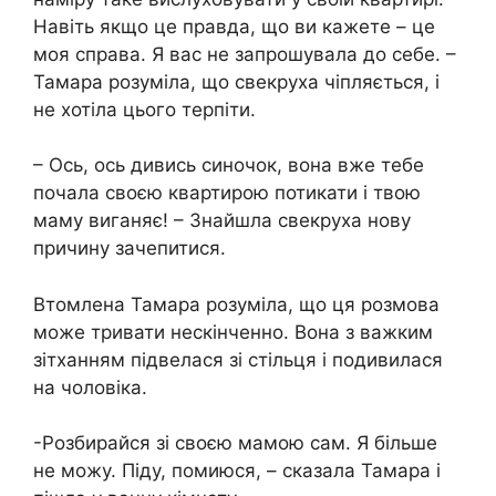
Навіть якщо це правда, що ви кажете – це
моя справа. Я вас не запрошувала до себе. –
Тамара розуміла, що свекруха чіпляється, і
не хотіла цього терпіти.
– Ось, ось дивись синочок, вона вже тебе
почала своєю квартирою потикати і твою
маму виганяє! – Знайшла свекруха нову
причину зачепитися.
Втомлена Тамара розуміла, що ця розмова
може тривати нескінченно. Вона з важким
зітханням підвелася зі стільця і ​​подивилася
на чоловіка.
-Розбирайся зі своєю мамою сам. Я більше
не можу. Піду, помиюся, – сказала Тамара і