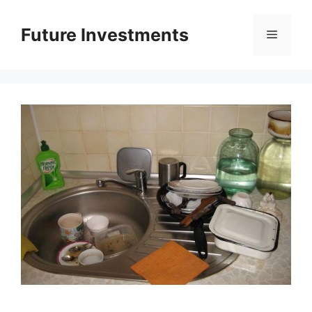
Перейти
до
Future Investments
Меню
вмісту