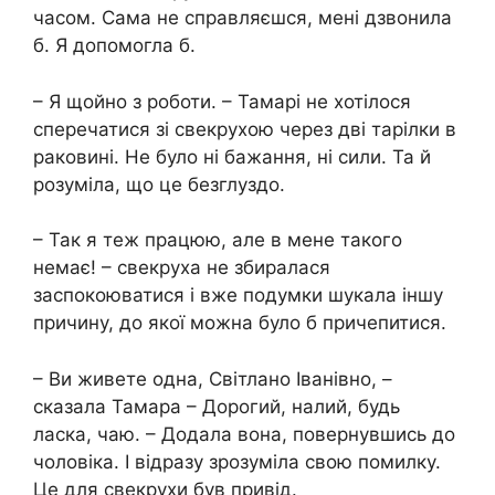
часом. Сама не справляєшся, мені дзвонила
б. Я допомогла б.
– Я щойно з роботи. – Тамарі не хотілося
сперечатися зі свекрухою через дві тарілки в
раковині. Не було ні бажання, ні сили. Та й
розуміла, що це безглуздо.
– Так я теж працюю, але в мене такого
немає! – свекруха не збиралася
заспокоюватися і вже подумки шукала іншу
причину, до якої можна було б причепитися.
– Ви живете одна, Світлано Іванівно, –
сказала Тамара – Дорогий, налий, будь
ласка, чаю. – Додала вона, повернувшись до
чоловіка. І відразу зрозуміла свою помилку.
Це для свекрухи був привід.