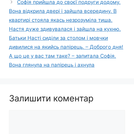
Софія прийшла до своєї подруги додому.
Вона відкрила двері і зайшла всередину. В
квартирі стояла якась незрозуміла тиша.
Настя дуже здивувалася і зайшла на кухню.
Батьки Насті сиділи за столом і мовчки
дивилися на якийсь папірець. – Доброго дня!
А що це у вас там таке? – запитала Софія.
Вона глянула на папірець і ахнула
Залишити коментар
Коментар