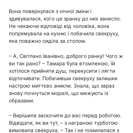
Вона повернулася з нічної зміни і
здивувалася, кого це зранку до них занесло.
Не чекаючи відповіді від чоловіка, вона
попрямувала на кухню і побачила свекруху,
яка поважно сиділа за столом.
– А, Світлано Іванівно, доброго ранку! Чого ж
ви так рано? – Тамара була втомленою, їй
хотілося прийняти душ, перекусити і лягти
відпочивати. Побачивши свекруху залишки
настрою миттєво зникли. Знала, що зараз
знову почнуться моралі, що межують із
образами.
– Вирішила заскочити до вас перед роботою.
Відвідати, як ви тут, – з награною турботою
вимовила свекруха. – Так і не помилилася з