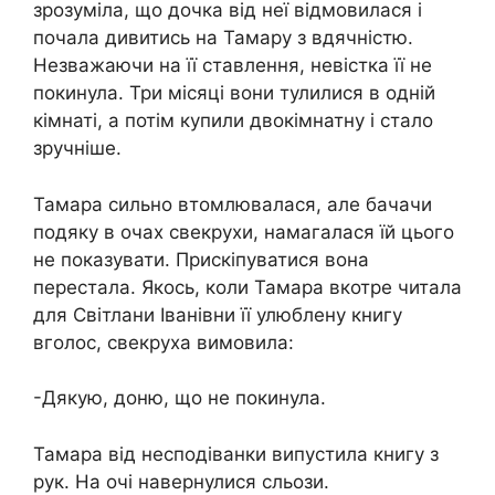
зрозуміла, що дочка від неї відмовилася і
почала дивитись на Тамару з вдячністю.
Незважаючи на її ставлення, невістка її не
покинула. Три місяці вони тулилися в одній
кімнаті, а потім купили двокімнатну і стало
зручніше.
Тамара сильно втомлювалася, але бачачи
подяку в очах свекрухи, намагалася їй цього
не показувати. Прискіпуватися вона
перестала. Якось, коли Тамара вкотре читала
для Світлани Іванівни її улюблену книгу
вголос, свекруха вимовила:
-Дякую, доню, що не покинула.
Тамара від несподіванки випустила книгу з
рук. На очі навернулися сльози.