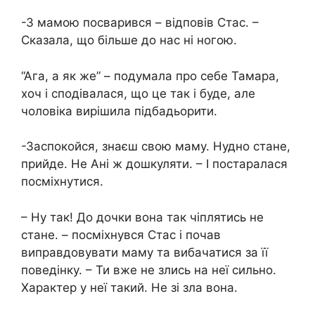
-З мамою посварився – відповів Стас. –
Сказала, що більше до нас ні ногою.
“Ага, а як же” – подумала про себе Тамара,
хоч і сподівалася, що це так і буде, але
чоловіка вирішила підбадьорити.
-Заспокойся, знаєш свою маму. Нудно стане,
прийде. Не Ані ж дошкуляти. – І постаралася
посміхнутися.
– Ну так! До дочки вона так чіплятись не
стане. – посміхнувся Стас і почав
виправдовувати маму та вибачатися за її
поведінку. – Ти вже не злись на неї сильно.
Характер у неї такий. Не зі зла вона.