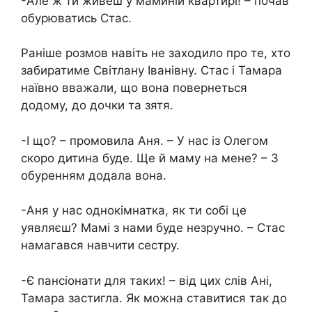
-Але ж ти живеш у маминій квартирі! – почав
обурюватись Стас.
Раніше розмов навіть не заходило про те, хто
забиратиме Світлану Іванівну. Стас і Тамара
наївно вважали, що вона повернеться
додому, до дочки та зятя.
-І що? – промовила Аня. – У нас із Олегом
скоро дитина буде. Ще й маму на мене? – З
обуренням додала вона.
-Аня у нас однокімнатка, як ти собі це
уявляєш? Мамі з нами буде незручно. – Стас
намагався навчити сестру.
-Є пансіонати для таких! – від цих слів Ані,
Тамара застигла. Як можна ставитися так до