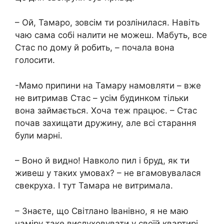
– Ой, Тамаро, зовсім ти розлінилася. Навіть
чаю сама собі налити не можеш. Мабуть, все
Стас по дому й робить, – почала вона
голосити.
-Мамо припини на Тамару намовляти – вже
не витримав Стас – усім будинком тільки
вона займається. Хоча теж працює. – Стас
почав захищати дружину, але всі старання
були марні.
– Воно й видно! Навколо пил і бруд, як ти
живеш у таких умовах? – не вгамовувалася
свекруха. І тут Тамара не витримала.
– Знаєте, що Світлано Іванівно, я не маю
наміру таке вислуховувати у своїй квартирі.