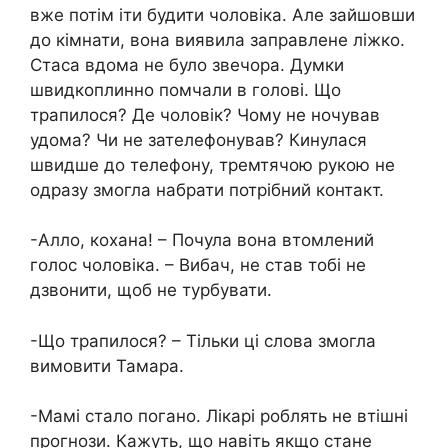
вже потім іти будити чоловіка. Але зайшовши
до кімнати, вона виявила заправлене ліжко.
Стаса вдома не було звечора. Думки
швидкоплинно помчали в голові. Що
трапилося? Де чоловік? Чому не ночував
удома? Чи не зателефонував? Кинулася
швидше до телефону, тремтячою рукою не
одразу змогла набрати потрібний контакт.
-Алло, кохана! – Почула вона втомлений
голос чоловіка. – Вибач, не став тобі не
дзвонити, щоб не турбувати.
-Що трапилося? – Тільки ці слова змогла
вимовити Тамара.
-Мамі стало погано. Лікарі роблять не втішні
прогнози. Кажуть, що навіть якщо стане