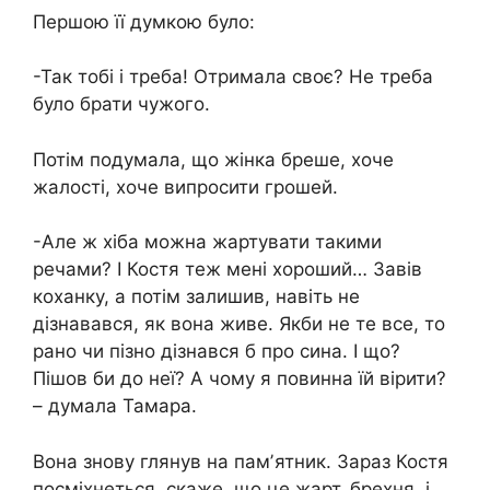
Першою її думкою було:
-Так тобі і треба! Отримала своє? Не треба
було брати чужого.
Потім подумала, що жінка бреше, хоче
жалості, хоче випросити грошей.
-Але ж хіба можна жартувати такими
речами? І Костя теж мені хороший… Завів
коханку, а потім залишив, навіть не
дізнавався, як вона живе. Якби не те все, то
рано чи пізно дізнався б про сина. І що?
Пішов би до неї? А чому я повинна їй вірити?
– думала Тамара.
Вона знову глянув на памʼятник. Зараз Костя
посміхнеться, скаже, що це жарт, брехня, і