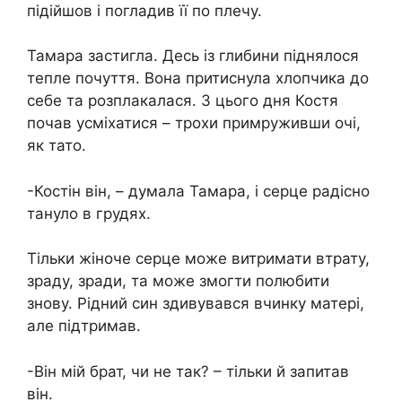
підійшов і погладив її по плечу.
Тамара застигла. Десь із глибини піднялося
тепле почуття. Вона притиснула хлопчика до
себе та розплакалася. З цього дня Костя
почав усміхатися – трохи примруживши очі,
як тато.
-Костін він, – думала Тамара, і серце радісно
тануло в грудях.
Тільки жіноче серце може витримати втрату,
зраду, зради, та може змогти полюбити
знову. Рідний син здивувався вчинку матері,
але підтримав.
-Він мій брат, чи не так? – тільки й запитав
він.