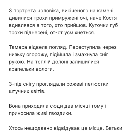
З портрета чоловіка, висіченого на камені,
дивилися трохи примружені очі, наче Костя
вдивлявся в того, хто прийшов. Куточки губ
трохи піднесені, от-от усміхнеться.
Тамара відвела погляд. Переступила через
низьку огорожу, підійшла і змахнула сніг
рукою. На теплій долоні залишилися
крапельки вологи.
З-під снігу проглядали рожеві пелюстки
штучних квітів.
Вона приходила сюди два місяці тому і
приносила живі гвоздики.
Хтось нещодавно відвідував це місце. Батьки