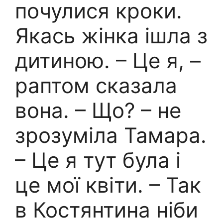
почулися кроки.
Якась жінка ішла з
дитиною. – Це я, –
раптом сказала
вона. – Що? – не
зрозуміла Тамара.
– Це я тут була і
це мої квіти. – Так
в Костянтина ніби