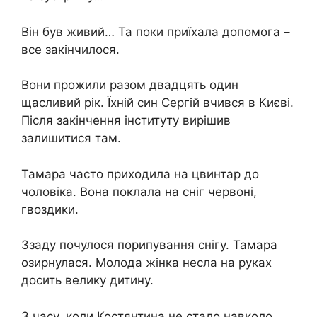
Він був живий… Та поки приїхала допомога –
все закінчилося.
Вони прожили разом двадцять один
щасливий рік. Їхній син Сергій вчився в Києві.
Після закінчення інституту вирішив
залишитися там.
Тамара часто приходила на цвинтар до
чоловіка. Вона поклала на сніг червоні,
гвоздики.
Ззаду почулося порипування снігу. Тамара
озирнулася. Молода жінка несла на руках
досить велику дитину.
З часу, коли Костянтина не стало навколо