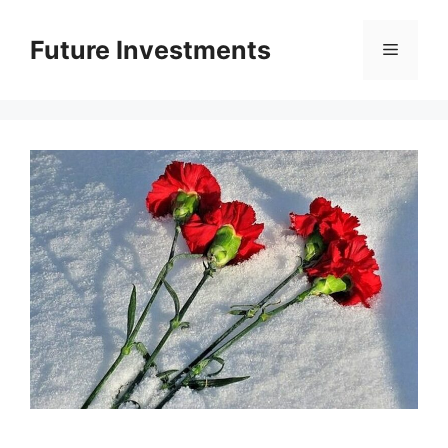
Перейти
до
Future Investments
Меню
вмісту