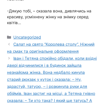
-Дякую тобі, – сказала вона, дивлячись на
красиву, усміхнену жінку на знімку серед
квітів…
Категорії
Uncategorized
Салат на свято “Королева столу”. Ніжний
на смак та оригінальне оформлення
Іван і Тетяна спокійно обідали, коли вхідні
двері відчинилися і в будинок зайшла
незнайома жінка. Вона недбало кинула
старий рюкзак у куток і сказала: – Ну,
здрастуй, татусю, – і розкинула руки для
обіймів. Іван застиг на місці, а Тетяна гнівно
сказала: – Ти хто така? І який ще татусь? А