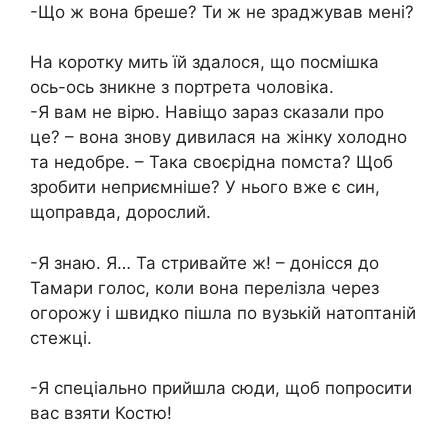
-Що ж вона бреше? Ти ж не зраджував мені?
На коротку мить їй здалося, що посмішка
ось-ось зникне з портрета чоловіка.
-Я вам не вірю. Навіщо зараз сказали про
це? – вона знову дивилася на жінку холодно
та недобре. – Така своєрідна помста? Щоб
зробити неприємніше? У нього вже є син,
щоправда, дорослий.
-Я знаю. Я… Та стривайте ж! – донісся до
Тамари голос, коли вона перелізла через
огорожу і швидко пішла по вузькій натоптаній
стежці.
-Я спеціально прийшла сюди, щоб попросити
вас взяти Костю!