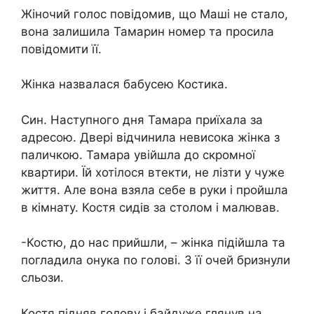
Жіночий голос повідомив, що Маші не стало,
вона залишила Тамарин номер та просила
повідомити її.
Жінка назвалася бабусею Костика.
Син. Наступного дня Тамара приїхала за
адресою. Двері відчинила невисока жінка з
паличкою. Тамара увійшла до скромної
квартири. Їй хотілося втекти, не лізти у чуже
життя. Але вона взяла себе в руки і пройшла
в кімнату. Костя сидів за столом і малював.
-Костю, до нас прийшли, – жінка підійшла та
погладила онука по голові. З її очей бризнули
сльози.
Костя підняв голову і байдуже глянув на