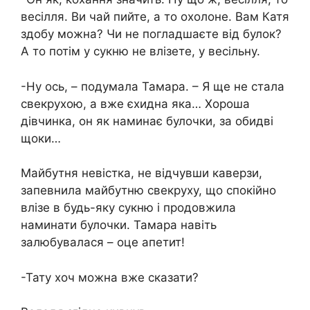
весілля. Ви чай пийте, а то охолоне. Вам Катя
здобу можна? Чи не погладшаєте від булок?
А то потім у сукню не влізете, у весільну.
-Ну ось, – подумала Тамара. – Я ще не стала
свекрухою, а вже єхидна яка… Хороша
дівчинка, он як наминає булочки, за обидві
щоки…
Майбутня невістка, не відчувши каверзи,
запевнила майбутню свекруху, що спокійно
влізе в будь-яку сукню і продовжила
наминати булочки. Тамара навіть
залюбувалася – оце апетит!
-Тату хоч можна вже сказати?