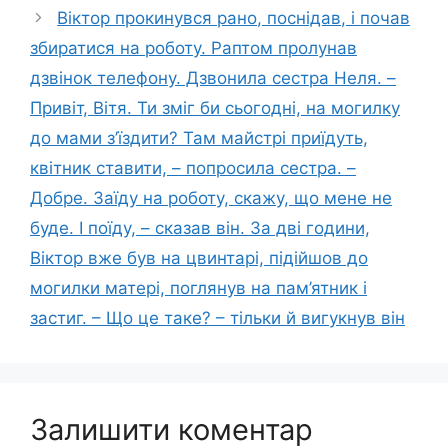
Віктор прокинувся рано, поснідав, і почав
збиратися на роботу. Раптом пролунав
дзвінок телефону. Дзвонила сестра Неля. –
Привіт, Вітя. Ти зміг би сьогодні, на могилку
до мами з’їздити? Там майстрі приїдуть,
квітник ставити, – попросила сестра. –
Добре. Заїду на роботу, скажу, що мене не
буде. І поїду, – сказав він. За дві години,
Віктор вже був на цвинтарі, підійшов до
могилки матері, поглянув на пам’ятник і
застиг. – Що це таке? – тільки й вигукнув він
Залишити коментар