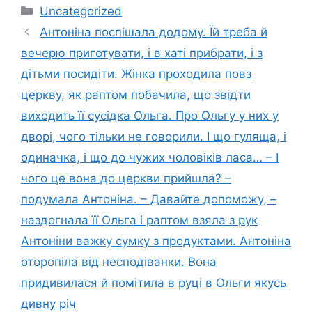
Категорії
Uncategorized
Антоніна поспішала додому. Їй треба й
вечерю приготувати, і в хаті прибрати, і з
дітьми посидіти. Жінка проходила повз
церкву, як раптом побачила, що звідти
виходить її сусідка Ольга. Про Ольгу у них у
дворі, чого тільки не говорили. І що гуляща, і
одиначка, і що до чужих чоловіків ласа… – І
чого це вона до церкви прийшла? –
подумала Антоніна. – Давайте допоможу, –
наздогнала її Ольга і раптом взяла з рук
Антоніни важку сумку з продуктами. Антоніна
оторопіла від несподіванки. Вона
придивилася й помітила в руці в Ольги якусь
дивну річ