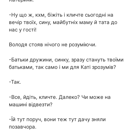
-Ну що ж, кхм, біжіть і кличте сьогодні на
вечір твоїх, сину, майбутніх маму й тата до
нас у гості!
Володя стояв нічого не розуміючи.
-Батьки дружини, синку, зразу стануть твоїми
батьками, так само і ми для Каті зрозумів?
-Так.
-Все, йдіть, кличте. Далеко? Чи може на
машині відвезти?
-Їй тут поруч, вони теж тут дачу зняли
позавчора.