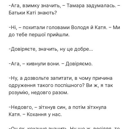
-Ага, взимку значить, – Тамара задумалась. –
Батьки Каті знають?
-Ні, – похитали головами Володя й Катя. – Ми
до тебе першої прийшли.
-Довіряєте, значить, ну це добре…
-Ага, – кивнули вони. – Довіряємо.
-Ну, а дозвольте запитати, в чому причина
одруження такого поспішного? Ви ж, я так
розумію, недовго разом.
-Недовго, – зітхнув син, а потім зітхнула
Катя. – Кохання у нас.
-Он як, кохання значить. Ну що ж, весілля, то