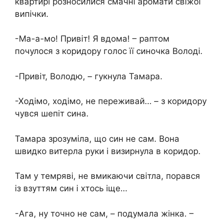
квартирі розносилися смачні аромати свіжої
випічки.
-Ма-а-мо! Привіт! Я вдома! – раптом
почулося з коридору голос її синочка Володі.
-Привіт, Володю, – гукнула Тамара.
-Ходімо, ходімо, не переживай… – з коридору
чувся шепіт сина.
Тамара зрозуміла, що син не сам. Вона
швидко витерла руки і визирнула в коридор.
Там у темряві, не вмикаючи світла, порався
із взуттям син і хтось іще…
-Ага, ну точно не сам, – подумала жінка. –