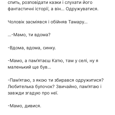
спить, розповідати казки і слухати його
фантастичні історії, а він… Одружуватися.
Чоловік засміявся і обійняв Тамару…
…-Мамо, ти вдома?
-Вдома, вдома, синку.
-Мамо, а пам’ятаєш Катю, там у селі, ну я
маленький ще був…
-Пам’ятаю, з якою ти збирався одружитися?
Любителька булочок? Звичайно, пам’ятаю і
завжди згадую про неї.
-Мамо, дивися.