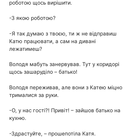
роботою щось вирішити.
-З якою роботою?
-Я так думаю з твоєю, ти ж не відправиш
Катю працювати, а сам на дивані
лежатимеш?
Володя мабуть занервував. Тут у коридорі
щось зашаруділо – батько!
Володя переживав, але вони з Катею міцно
трималися за руки.
-О, у нас гості?! Привіт! – зайшов батько на
кухню.
-Здрастуйте, – прошепотіла Катя.