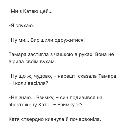
-Ми з Катею цей…
-Я слухаю.
-Ну ми… Вирішили одружитися!
Тамара застигла з чашкою в руках. Вона не
вірила своїм вухам.
-Ну що ж, чудово, – нарешті сказала Тамара.
– І коли весілля?
-Не знаю… Взимку, – син подивився на
збентежену Катю. – Взимку ж?
Катя ствердно кивнула й почервоніла.