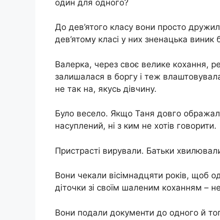
один для одного?
До дев’ятого класу вони просто дружил
дев’ятому класі у них зненацька виник
Валерка, через своє велике кохання, ре
залишалася в боргу і теж влаштовувала
не так на, якусь дівчину.
Було весело. Якщо Таня довго ображала
насуплений, ні з ким не хотів говорити.
Пристрасті вирували. Батьки хвилюва
Вони чекали вісімнадцяти років, щоб о
діточки зі своїм шаленим коханням – 
Вони подали документи до одного й того