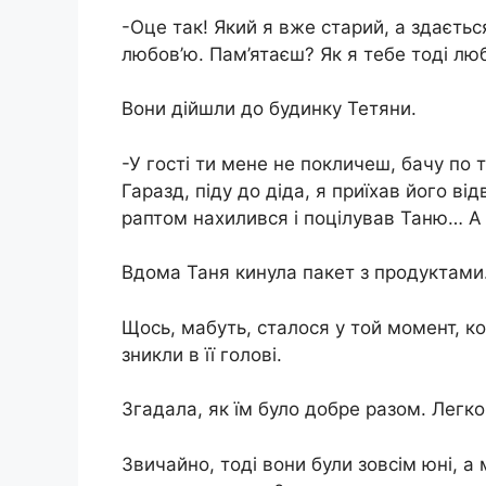
-Оце так! Який я вже старий, а здаєть
любов’ю. Пам’ятаєш? Як я тебе тоді люб
Вони дійшли до будинку Тетяни.
-У гості ти мене не покличеш, бачу по
Гаразд, піду до діда, я приїхав його від
раптом нахилився і поцілував Таню… А 
Вдома Таня кинула пакет з продуктами.
Щось, мабуть, сталося у той момент, кол
зникли в її голові.
Згадала, як їм було добре разом. Легко
Звичайно, тоді вони були зовсім юні, а