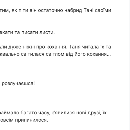
им, як піти він остаточно набрид Тані своїми
кати та писати листи.
ли дуже ніжні про кохання. Таня читала їх та
квально світилася світлом від його кохання…
м розлучаєшся!
ймало багато часу, з’явилися нові друзі, їх
зовсім припинилося.