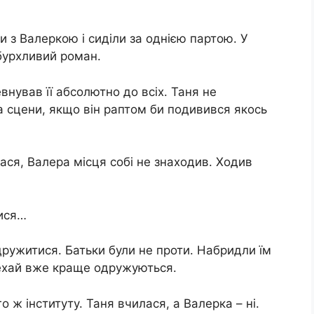
и з Валеркою і сиділи за однією партою. У
 бурхливий роман.
внував її абсолютно до всіх. Таня не
 сцени, якщо він раптом би подивився якось
ся, Валера місця собі не знаходив. Ходив
лися…
дружитися. Батьки були не проти. Набридли їм
нехай вже краще одружуються.
 ж інституту. Таня вчилася, а Валерка – ні.