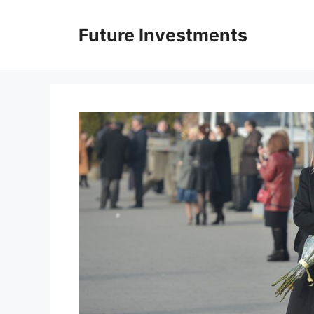
Перейти
до
Future Investments
вмісту