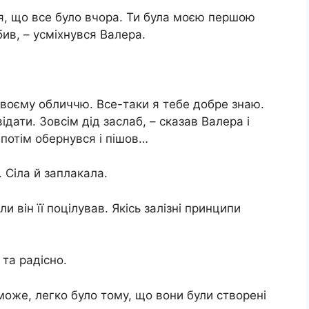
ся, що все було вчора. Ти була моєю першою
ив, – усміхнувся Валера.
 твоєму обличчю. Все-таки я тебе добре знаю.
відати. Зовсім дід заслаб, – сказав Валера і
потім обернувся і пішов…
 Сіла й заплакала.
и він її поцілував. Якісь залізні принципи
 та радісно.
 може, легко було тому, що вони були створені