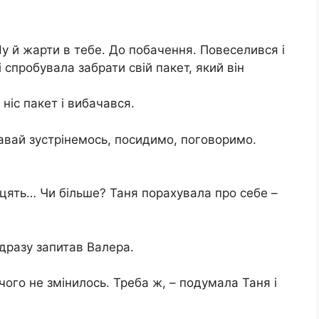
 Ну й жарти в тебе. До побачення. Повеселився і
спробувала забрати свій пакет, який він
 ніс пакет і вибачався.
авай зустрінемось, посидимо, поговоримо.
дцять… Чи більше? Таня порахувала про себе –
ідразу запитав Валера.
ічого не змінилось. Треба ж, – подумала Таня і