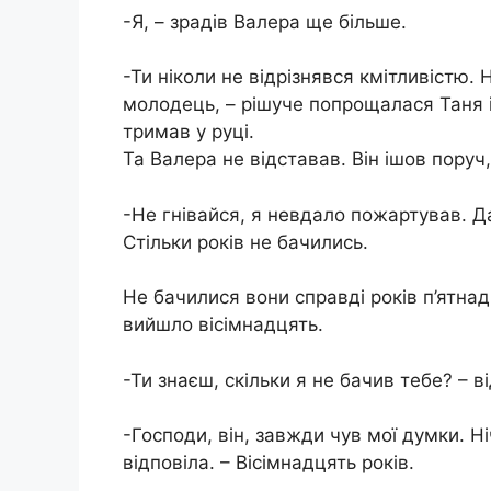
-Я, – зрадів Валера ще більше.
-Ти ніколи не відрізнявся кмітливістю.
молодець, – рішуче попрощалася Таня і 
тримав у руці.
Та Валера не відставав. Він ішов поруч,
-Не гнівайся, я невдало пожартував. Д
Стільки років не бачились.
Не бачилися вони справді років п’ятна
вийшло вісімнадцять.
-Ти знаєш, скільки я не бачив тебе? – в
-Господи, він, завжди чув мої думки. Н
відповіла. – Вісімнадцять років.