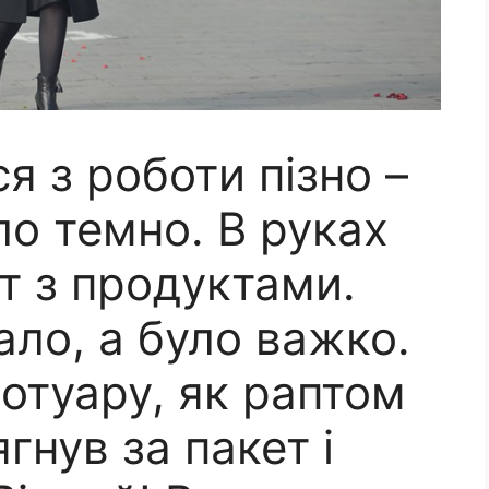
я з роботи пізно –
ло темно. В руках
т з продуктами.
ало, а було важко.
отуару, як раптом
гнув за пакет і