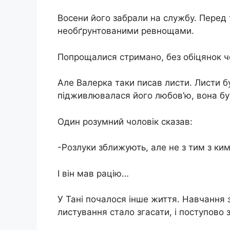
Восени його забрали на службу. Перед т
необґрунтованими ревнощами.
Попрощалися стримано, без обіцянок че
Але Валерка таки писав листи. Листи бу
підживлювалася його любов’ю, вона бу
Один розумний чоловік сказав:
-Розлуки зближують, але не з тим з ки
І він мав рацію…
У Тані почалося інше життя. Навчання за
листування стало згасати, і поступово 