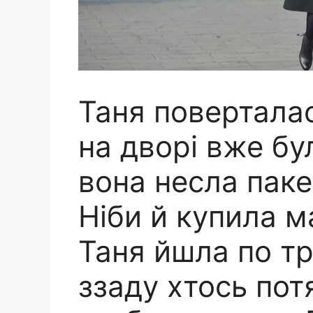
Таня поверталас
на дворі вже бу
вона несла паке
Ніби й купила м
Таня йшла по тр
ззаду хтось потя