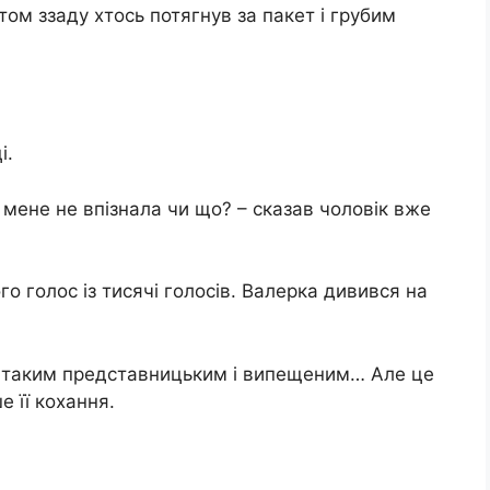
том ззаду хтось потягнув за пакет і грубим
і.
 мене не впізнала чи що? – сказав чоловік вже
го голос із тисячі голосів. Валерка дивився на
м, таким представницьким і випещеним… Але це
е її кохання.