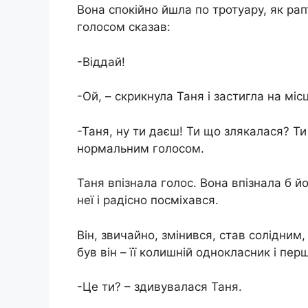
Вона спокійно йшла по тротуару, як рап
голосом сказав:
-Віддай!
-Ой, – скрикнула Таня і застигла на місц
-Таня, ну ти даєш! Ти що злякалася? Ти
нормальним голосом.
Таня впізнала голос. Вона впізнала б йо
неї і радісно посміхався.
Він, звичайно, змінився, став солідни
був він – її колишній однокласник і перш
-Це ти? – здивувалася Таня.