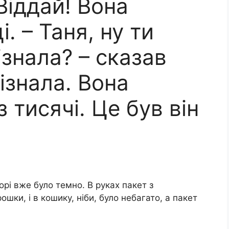
Віддай! Вона
і. – Таня, ну ти
ізнала? – сказав
ізнала. Вона
з тисячі. Це був він
орі вже було темно. В руках пакет з
шки, і в кошику, ніби, було небагато, а пакет