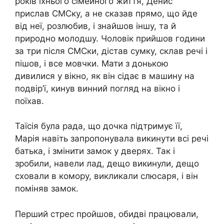
років їхнього сімейного життя, Денис
прислав СМСку, а не сказав прямо, що йде
від неї, розлюбив, і знайшов іншу, та й
природно молодшу. Чоловік прийшов години
за три після СМСки, дістав сумку, склав речі і
пішов, і все мовчки. Мати з донькою
дивилися у вікно, як він сідає в машину на
подвір’ї, кинув винний погляд на вікно і
поїхав.
Таїсія була рада, що дочка підтримує її,
Марія навіть запропонувала викинути всі речі
батька, і змінити замок у дверях. Так і
зробили, навели лад, дещо викинули, дещо
сховали в комору, викликали слюсаря, і він
поміняв замок.
Перший стрес пройшов, обидві працювали,