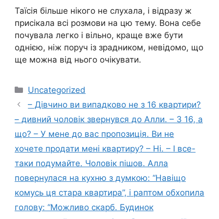
Таїсія більше нікого не слухала, і відразу ж
присікала всі розмови на цю тему. Вона себе
почувала легко і вільно, краще вже бути
однією, ніж поруч із зрадником, невідомо, що
ще можна від нього очікувати.
Категорії
Uncategorized
– Дівчино ви випадково не з 16 квартири?
– дивний чоловік звернувся до Алли. – З 16, а
що? – У мене до вас пропозиція. Ви не
хочете продати мені квартиру? – Ні. – І все-
таки подумайте. Чоловік пішов. Алла
повернулася на кухню з думкою: “Навіщо
комусь ця стара квартира”, і раптом обхопила
голову: “Можливо скарб. Будинок