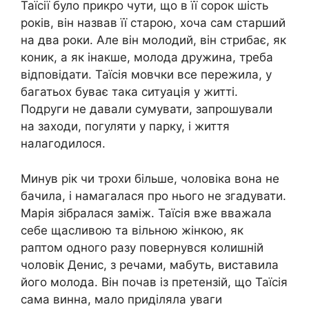
Таїсії було прикро чути, що в її сорок шість
років, він назвав її старою, хоча сам старший
на два роки. Але він молодий, він стрибає, як
коник, а як інакше, молода дружина, треба
відповідати. Таїсія мовчки все пережила, у
багатьох буває така ситуація у житті.
Подруги не давали сумувати, запрошували
на заходи, погуляти у парку, і життя
налагодилося.
Минув рік чи трохи більше, чоловіка вона не
бачила, і намагалася про нього не згадувати.
Марія зібралася заміж. Таїсія вже вважала
себе щасливою та вільною жінкою, як
раптом одного разу повернувся колишній
чоловік Денис, з речами, мабуть, виставила
його молода. Він почав із претензій, що Таїсія
сама винна, мало приділяла уваги