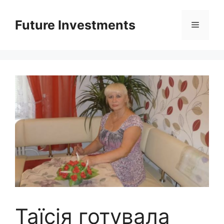
Перейти
до
Future Investments
Меню
вмісту
Таїсія готувала