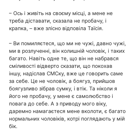
– Ось і живіть на своєму місці, а мене не
треба діставати, сказала не пробачу, і
крапка, – вже злісно відповіла Таїсія.
– Ви помиляєтеся, що ми не чужі, давно чужі,
ми в розлученні, він колишній чоловік, і таких
багато. Навіть одне те, що він не набрався
сміливості відверто сказати, що покохав
іншу, надіслав СМСку, вже це говорить саме
за себе. Це не чоловік, а боягуз, прийшов
боягузливо зібрав сумку, і втік. Та ніколи я
його не пробачу, у мене є самолюбство і
повага до себе. А з приводу мого віку,
даремно намагаєтеся мене вколоти, є багато
нормальних чоловіків, котрі поглядають у мій
бік.