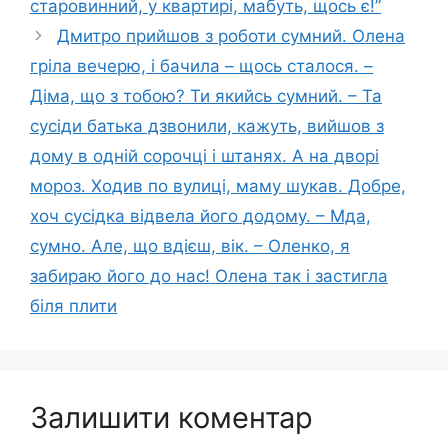
старовинний, у квартирі, мабуть, щось є!”
Дмитро прийшов з роботи сумний. Олена
гріла вечерю, і бачила – щось сталося. –
Діма, що з тобою? Ти якийсь сумний. – Та
сусіди батька дзвонили, кажуть, вийшов з
дому в одній сорочці і штанях. А на дворі
мороз. Ходив по вулиці, маму шукав. Добре,
хоч сусідка відвела його додому. – Мда,
сумно. Але, що вдієш, вік. – Оленко, я
забираю його до нас! Олена так і застигла
біля плити
Залишити коментар