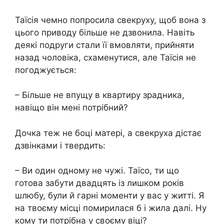
Таїсія чемно попросила свекруху, щоб вона з
цього приводу більше не дзвонила. Навіть
деякі подруги стали її вмовляти, прийняти
назад чоловіка, схаменутися, але Таїсія не
погоджується:
– Більше не впущу в квартиру зрадника,
навіщо він мені потрібний?
Дочка теж не боці матері, а свекруха дістає
дзвінками і твердить:
– Ви один одному не чужі. Таїсо, ти що
готова забути двадцять із лишком років
шлюбу, були й гарні моменти у вас у житті. Я
на твоєму місці помирилася б і жила далі. Ну
кому ти потрібна у своєму віці?