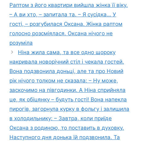
Раптом з його квартири вийшла жінка її віку.
– А ви хто, – запитала та. – Я сусідка… У
гості, – розгубилася Оксана. Жінка раптом
голосно розсміялася. Оксана нічого не
розуміла
Ніна жила сама, та все одно щороку
накривала новорічний стіл і чекала гостей.
Вона подзвонила доньці, але та про Новий
рік нічого толком не сказала: – Ну може,
заскочимо на півгодинки. А Ніна сприйняла
це, як обіцянку – будуть гості! Вона напекла
пирогів, загорнула курку в фольгу і залишила
в холодильнику: – Завтра, коли приїде
Оксана з родиною, то поставить в духовку.
Наступного дня донька їй подзвонила. Та