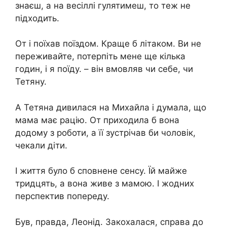
знаєш, а на весіллі гулятимеш, то теж не
підходить.
От і поїхав поїздом. Краще б літаком. Ви не
переживайте, потерпіть мене ще кілька
годин, і я поїду. – він вмовляв чи себе, чи
Тетяну.
А Тетяна дивилася на Михайла і думала, що
мама має рацію. От приходила б вона
додому з роботи, а її зустрічав би чоловік,
чекали діти.
І життя було б сповнене сенсу. Їй майже
тридцять, а вона живе з мамою. І жодних
перспектив попереду.
Був, правда, Леонід. Закохалася, справа до