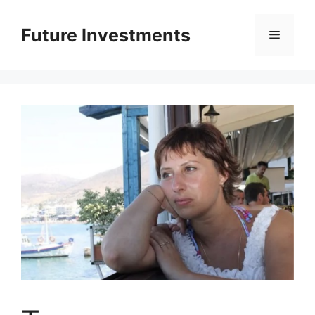
Перейти
до
Future Investments
Меню
вмісту