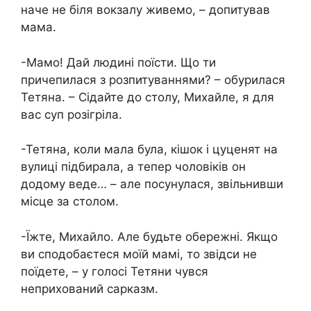
наче не біля вокзалу живемо, – допитував
мама.
-Мамо! Дай людині поїсти. Що ти
причепилася з розпитуваннями? – обурилася
Тетяна. – Сідайте до столу, Михайле, я для
вас суп розігріла.
-Тетяна, коли мала була, кішок і цуценят на
вулиці підбирала, а тепер чоловіків он
додому веде… – але посунулася, звільнивши
місце за столом.
-Їжте, Михайло. Але будьте обережні. Якщо
ви сподобаєтеся моїй мамі, то звідси не
поїдете, – у голосі Тетяни чувся
неприхований сарказм.