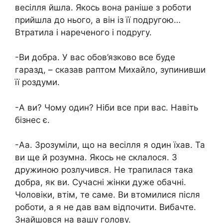
весілля йшла. Якось вона раніше з роботи
прийшла до нього, а він із її подругою…
Втратила і нареченого і подругу.
-Ви добра. У вас обов’язково все буде
гаразд, – сказав раптом Михайло, зупинивши
її роздуми.
-А ви? Чому один? Ніби все при вас. Навіть
бізнес є.
-Аа. Зрозуміли, що на весілля я один їхав. Та
ви ще й розумна. Якось не склалося. З
дружиною розлучився. Не трапилася така
добра, як ви. Сучасні жінки дуже обачні.
Чоловіки, втім, те саме. Ви втомилися після
роботи, а я не дав вам відпочити. Вибачте.
Знайшовся на вашу голову.