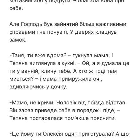
магазині або у подруги, – благала вона про
себе.
Але Господь був зайнятий більш важливими
справами і не почув її. У дверях клацнув
замок.
-Таня, ти вже вдома? – гукнула мама, і
Тетяна виглянула з кухні. – Ой, а я думала це
ти у ванній, кличу тебе. А хто ж тоді там
миється? – і мама примружила очі,
вдивляючись у дочку.
-Мамо, не кричи. Чоловік від поїзда відстав.
Він зараз приведе себе в порядок і піде, –
Тетяна постаралася пом’якше пояснити.
-Це йому ти Олексія одяг приготувала? А що