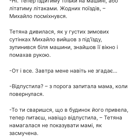
-Ні. Тепер їздитиму тільки на машині, або
літатиму літаками. Жодних поїздів, –
Михайло посміхнувся.
Тетяна дивилася, як у густих зимових
сутінках Михайло вийшов з під’їзду,
зупинився біля машини, знайшов її вікно і
помахав рукою.
-От і все. Завтра мене навіть не згадає…
-Відпустила? – з порога запитала мама, коли
повернулася.
-То ти сваришся, що в будинок його привела,
тепер питаєш, навіщо відпустила, – Тетяна
намагалася не показувати мамі, як
засмучена.