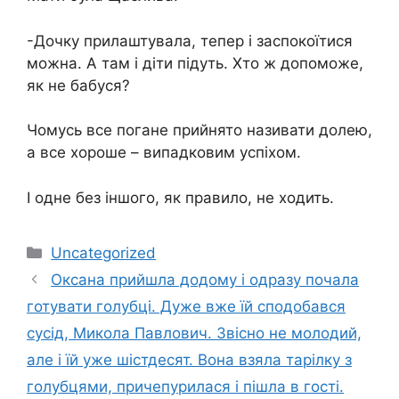
-Дочку прилаштувала, тепер і заспокоїтися
можна. А там і діти підуть. Хто ж допоможе,
як не бабуся?
Чомусь все погане прийнято називати долею,
а все хороше – випадковим успіхом.
І одне без іншого, як правило, не ходить.
Категорії
Uncategorized
Оксана прийшла додому і одразу почала
готувати голубці. Дуже вже їй сподобався
сусід, Микола Павлович. Звісно не молодий,
але і їй уже шістдесят. Вона взяла тарілку з
голубцями, причепурилася і пішла в гості.