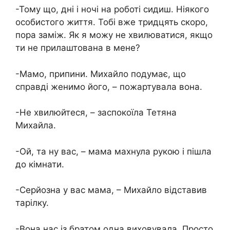
-Тому що, дні і ночі на роботі сидиш. Ніякого
особистого життя. Тобі вже тридцять скоро,
пора заміж. Як я можу не хвилюватися, якщо
ти не прилаштована в мене?
-Мамо, припини. Михайло подумає, що
справді женимо його, – пожартувала вона.
-Не хвилюйтеся, – заспокоїла Тетяна
Михайла.
-Ой, та ну вас, – мама махнула рукою і пішла
до кімнати.
-Серйозна у вас мама, – Михайло відставив
тарілку.
-Вона нас із братом одна виховувала. Просто