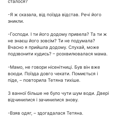
сталося?
-Я ж сказала, від поїзда відстав. Речі його
зникли.
-Господи. І ти його додому привела? Та ти ж
не знаєш його зовсім? Ти не подумала?
Вчасно я прийшла додому. Слухай, може
подзвонити кудись? – розхвилювалася мама.
-Мамо, не говори нісенітниці. Був він вже
всюди. Поїзда довго чекати. Помиється і
піде, – повторила Тетяна тихіше.
З ванної більше не було чути шум води. Двері
відчинилися і зачинилися знову.
-Взяв одяг, – здогадалася Тетяна.