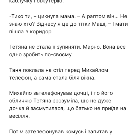
каблучку і біжутерію.
-Тихо ти, – цикнула мама. – А раптом він… Не
знаю хто? Віднесу я це до тітки Маші, – І мати
пішла в коридор.
Тетяна не стала її зупиняти. Марно. Вона все
одно зробить по-своєму.
Таня поклала на стіл перед Михайлом
телефон, а сама стала біля вікна.
Михайло зателефонував дочці, і по його
обличчю Тетяна зрозуміла, що не дуже
дочка й засмутилася, що батько не приїде на
весілля.
Потім зателефонував комусь і запитав у