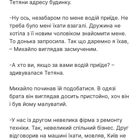
Тетяни адресу будинку.
-Ну ось, незабаром по мене водій приїде. Не
треба було мені їхати взагалі. Дружина не
хотіла з її новим чоловіком знайомити мене.
То донька запросила. Так що даремно я їхав,
– Михайло виглядав засмученим.
-А хто ви, якщо за вами водій приїде? –
здивувалася Тетяна.
Михайло починав їй подобатися. В одязі
брата він виглядав досить пристойно, хоч він
і був йому малуватий.
-У нас із другом невелика фірма з ремонту
техніки. Так, невеликий спільний бізнес. Друг
відговорив на машині їхати, мовляв, Київ не