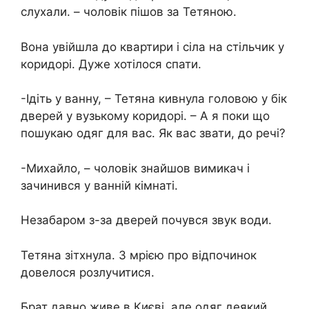
слухали. – чоловік пішов за Тетяною.
Вона увійшла до квартири і сіла на стільчик у
коридорі. Дуже хотілося спати.
-Ідіть у ванну, – Тетяна кивнула головою у бік
дверей у вузькому коридорі. – А я поки що
пошукаю одяг для вас. Як вас звати, до речі?
-Михайло, – чоловік знайшов вимикач і
зачинився у ванній кімнаті.
Незабаром з-за дверей почувся звук води.
Тетяна зітхнула. З мрією про відпочинок
довелося розлучитися.
Брат давно живе в Києві, але одяг деякий