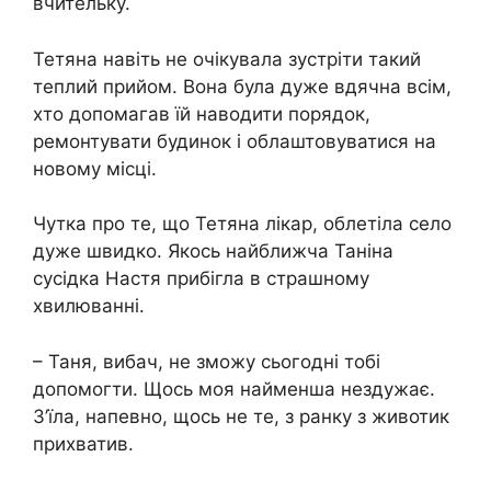
вчительку.
Тетяна навіть не очікувала зустріти такий
теплий прийом. Вона була дуже вдячна всім,
хто допомагав їй наводити порядок,
ремонтувати будинок і облаштовуватися на
новому місці.
Чутка про те, що Тетяна лікар, облетіла село
дуже швидко. Якось найближча Таніна
сусідка Настя прибігла в страшному
хвилюванні.
– Таня, вибач, не зможу сьогодні тобі
допомогти. Щось моя найменша нездужає.
З’їла, напевно, щось не те, з ранку з животик
прихватив.