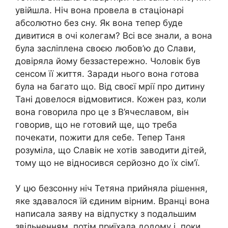
увійшла. Ніч вона провела в стаціонарі
абсолютно без сну. Як вона тепер буде
дивитися в очі колегам? Всі все знали, а вона
була засліплена своєю любов’ю до Слави,
довіряла йому беззастережно. Чоловік був
сенсом її життя. Заради нього вона готова
була на багато що. Від своєї мрії про дитину
Тані довелося відмовитися. Кожен раз, коли
вона говорила про це з В’ячеславом, він
говорив, що не готовий ще, що треба
почекати, пожити для себе. Тепер Таня
розуміла, що Славік не хотів заводити дітей,
тому що не відносився серйозно до їх сім’ї.
У цю безсонну ніч Тетяна прийняла рішення,
яке здавалося їй єдиним вірним. Вранці вона
написала заяву на відпустку з подальшим
звільненням, потім приїхала додому і, поки