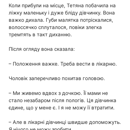
Коли прибули на місце, Тетяна побачила на
ліжку маленьку і дуже бліду дівчинку. Вона
важко дихала. Губи малятка потріскалися,
волоссячко сплуталося, повіки злегка
тремтять в такт диханню.
Після огляду вона сказала:
– Положення важке. Треба вести в лікарню.
Чоловік заперечливо похитав головою.
– Ми живемо вдвох з дочкою. Її мами не
стало незабаром після пологів. Ця дівчинка
єдине, що у мене є. І я не можу її втратити.
– Але в лікарні дівчинці швидше допоможуть.
Я нічого не можу зробити.