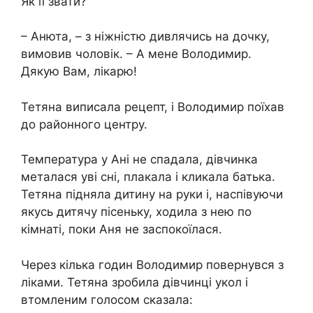
Як її звати?
– Анюта, – з ніжністю дивлячись на дочку,
вимовив чоловік. – А мене Володимир.
Дякую Вам, лікарю!
Тетяна виписала рецепт, і Володимир поїхав
до районного центру.
Температура у Ані не спадала, дівчинка
металася уві сні, плакала і кликала батька.
Тетяна підняла дитину на руки і, наспівуючи
якусь дитячу пісеньку, ходила з нею по
кімнаті, поки Аня не заспокоїлася.
Через кілька годин Володимир повернувся з
ліками. Тетяна зробила дівчинці укол і
втомленим голосом сказала: