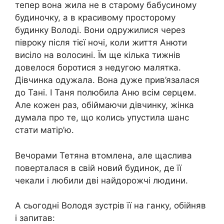
тепер вона жила не в старому бабусиному
будиночку, а в красивому просторому
будинку Володі. Вони одружилися через
півроку після тієї ​​ночі, коли життя Анюти
висіло на волосині. Їм ще кілька тижнів
довелося боротися з недугою малятка.
Дівчинка одужала. Вона дуже прив’язалася
до Тані. І Таня полюбила Аню всім серцем.
Але кожен раз, обіймаючи дівчинку, жінка
думала про те, що колись упустила шанс
стати матір’ю.
Вечорами Тетяна втомлена, але щаслива
поверталася в свій новий будинок, де її
чекали і любили дві найдорожчі людини.
А сьогодні Володя зустрів її на ганку, обійняв
і запитав: