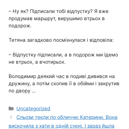
– Ну як? Підписали тобі відпустку? Я вже
продумав маршрут, вирушимо втрьох в
подорож.
Тетяна загадково посміхнулася і відповіла:
– Відпустку підписали, а в подорож ми їдемо
не втрьох, а вчотирьох.
Володимир деякий час в подиві дивився на
дружину, а потім схопив її в обійми і закрутив
по двору …
Категорії
Uncategorized
Сльози текли по обличчю Катерини. Вона
вискочила з хати в одній сукні. І зараз йшла