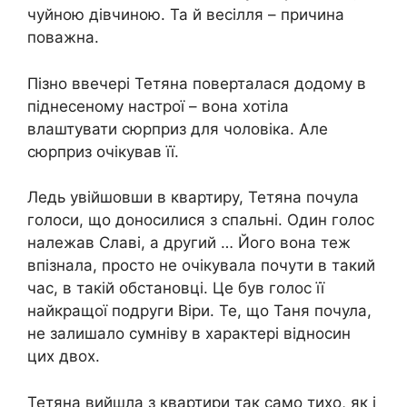
чуйною дівчиною. Та й весілля – причина
поважна.
Пізно ввечері Тетяна поверталася додому в
піднесеному настрої – вона хотіла
влаштувати сюрприз для чоловіка. Але
сюрприз очікував її.
Ледь увійшовши в квартиру, Тетяна почула
голоси, що доносилися з спальні. Один голос
належав Славі, а другий … Його вона теж
впізнала, просто не очікувала почути в такий
час, в такій обстановці. Це був голос її
найкращої подруги Віри. Те, що Таня почула,
не залишало сумніву в характері відносин
цих двох.
Тетяна вийшла з квартири так само тихо, як і