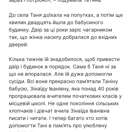
зараз і потрібно», – подумала Тетяна.
До села Таня доїхала на попутках, а потім ще
хвилин двадцять йшла до бабусиного
будинку. Двір за ці роки заріс чагарником
так, що жінка насилу добралася до вхідних
дверей.
Кілька тижнів їй знадобилося, щоб привести
двір і будинок в порядок. Сама б Таня ні за
що не впоралася. Але їй дуже допомогли
сусіди. Всі вони прекрасно пам’ятали Таніну
бабусю, Зінаїду Іванівну, яка понад 40 років
пропрацювала вчителем початкових класів у
місцевій школі. Не одне покоління сільських
хлопчаків і дівчат вчила Зінаїда Іванівна
писати і читати. І тепер багато хто хотів
допомогти Тані в пам’ять про улюблену