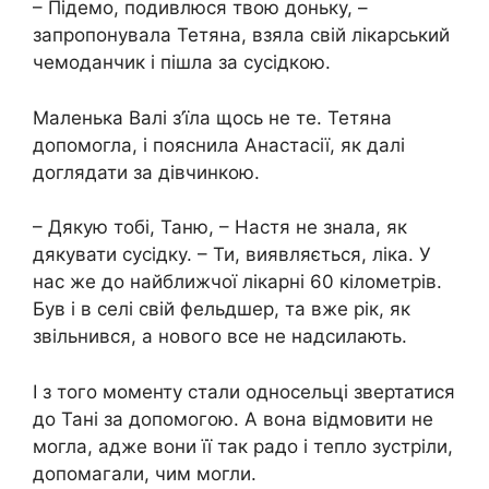
– Підемо, подивлюся твою доньку, –
запропонувала Тетяна, взяла свій лікарський
чемоданчик і пішла за сусідкою.
Маленька Валі з’їла щось не те. Тетяна
допомогла, і пояснила Анастасії, як далі
доглядати за дівчинкою.
– Дякую тобі, Таню, – Настя не знала, як
дякувати сусідку. – Ти, виявляється, ліка. У
нас же до найближчої лікарні 60 кілометрів.
Був і в селі свій фельдшер, та вже рік, як
звільнився, а нового все не надсилають.
І з того моменту стали односельці звертатися
до Тані за допомогою. А вона відмовити не
могла, адже вони її так радо і тепло зустріли,
допомагали, чим могли.