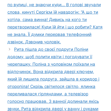
по вулиці, не знаючи куди… В голові звучали
слова, кинуті Сергієм їй навздогін: “А що ти
хотіла, сама винна! Дивись на кого ти
перетворилася! Куди їй йти і що робити? Катя
не знала. Її думки перервав телефонний
дзвінок. Дзвонив чоловік.
Рита пішла до своєї подруги Поліни
додому, щоб полити квіти і погодувати її
черепашку. Поліна з чоловіком поїхали на
відпочинок. Вона відкрила двері ключем,
який їй лишила подруга, зайшла в коридор і
оторопіла! Скрізь світилося світло, ялинка
переливалася гірляндами, а телевізор
голосно працював. З ванної долинали якісь
звуки. Рита відкрила двері у ванну і руками