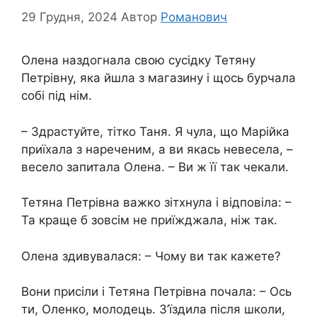
29 Грудня, 2024
Автор
Романович
Олена наздогнала свою сусідку Тетяну
Петрівну, яка йшла з магазину і щось бурчала
собі під нім.
– Здрастуйте, тітко Таня. Я чула, що Марійка
приїхала з нареченим, а ви якась невесела, –
весело запитала Олена. – Ви ж її так чекали.
Тетяна Петрівна важко зітхнула і відповіла: –
Та краще б зовсім не приїжджала, ніж так.
Олена здивувалася: – Чому ви так кажете?
Вони присіли і Тетяна Петрівна почала: – Ось
ти, Оленко, молодець. З’їздила після школи,