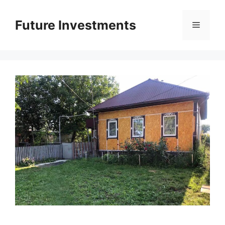
Перейти
до
Future Investments
Меню
вмісту