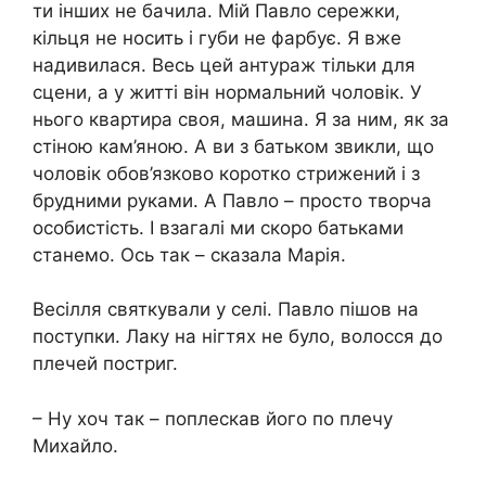
ти інших не бачила. Мій Павло сережки,
кільця не носить і губи не фарбує. Я вже
надивилася. Весь цей антураж тільки для
сцени, а у житті він нормальний чоловік. У
нього квартира своя, машина. Я за ним, як за
стіною кам’яною. А ви з батьком звикли, що
чоловік обов’язково коротко стрижений і з
брудними руками. А Павло – просто творча
особистість. І взагалі ми скоро батьками
станемо. Ось так – сказала Марія.
Весілля святкували у селі. Павло пішов на
поступки. Лаку на нігтях не було, волосся до
плечей постриг.
– Ну хоч так – поплескав його по плечу
Михайло.