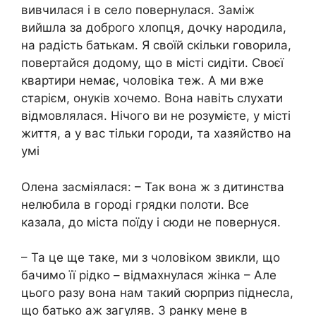
вивчилася і в село повернулася. Заміж
вийшла за доброго хлопця, дочку народила,
на радість батькам. Я своїй скільки говорила,
повертайся додому, що в місті сидіти. Своєї
квартири немає, чоловіка теж. А ми вже
старієм, онуків хочемо. Вона навіть слухати
відмовлялася. Нічого ви не розумієте, у місті
життя, а у вас тільки городи, та хазяйство на
умі
Олена засміялася: – Так вона ж з дитинства
нелюбила в городі грядки полоти. Все
казала, до міста поїду і сюди не повернуся.
– Та це ще таке, ми з чоловіком звикли, що
бачимо її рідко – відмахнулася жінка – Але
цього разу вона нам такий сюрприз піднесла,
що батько аж загуляв. З ранку мене в