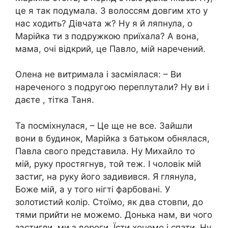
це я так подумала. З волоссям довгим хто у
нас ходить? Дівчата ж? Ну я й ляпнула, о
Марійка ти з подружкою приїхала? А вона,
мама, очі відкрий, це Павло, мій наречений.
Олена не витримала і засміялася: – Ви
нареченого з подругою переплутали? Ну ви і
даєте , тітка Таня.
Та посміхнулася, – Це ще не все. Зайшли
вони в будинок, Марійка з батьком обнялася,
Павла свого представила. Ну Михайло то
мій, руку простягнув, той теж. І чоловік мій
застиг, на руку його задивився. Я глянула,
Боже мій, а у того нігті фарбовані. У
золотистий колір. Стоїмо, як два стовпи, до
тями прийти не можемо. Донька нам, ви чого
застигли, ми з дороги. Їсти хочемо і спати. Ну