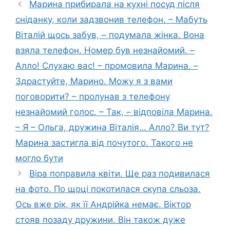
Марина прибирала на кухні посуд після
сніданку, коли задзвонив телефон. – Мабуть
Віталій щось забув, – подумала жінка. Вона
взяла телефон. Номер був незнайомий. –
Алло! Слухаю вас! – промовила Марина. –
Здрастуйте, Марино. Можу я з вами
поговорити? – пролунав з телефону
незнайомий голос. – Так, – відповіла Марина.
– Я – Ольга, дружина Віталія… Алло? Ви тут?
Марина застигла від почутого. Такого не
могло бути
Віра поправила квіти. Ще раз подивилася
на фото. По щоці покотилася скупа сльоза.
Ось вже рік, як її Андрійка немає. Віктор
стояв позаду дружини. Він також дуже