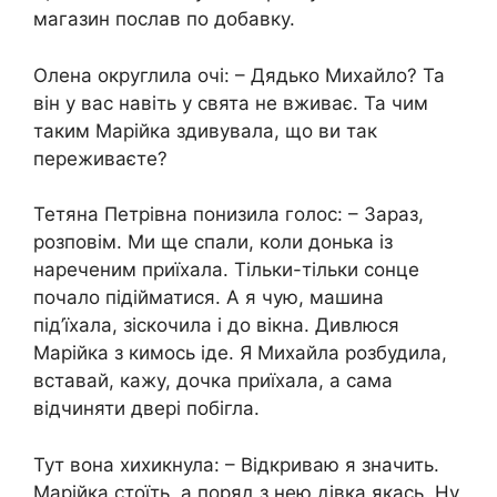
магазин послав по добавку.
Олена округлила очі: – Дядько Михайло? Та
він у вас навіть у свята не вживає. Та чим
таким Марійка здивувала, що ви так
переживаєте?
Тетяна Петрівна понизила голос: – Зараз,
розповім. Ми ще спали, коли донька із
нареченим приїхала. Тільки-тільки сонце
почало підійматися. А я чую, машина
під’їхала, зіскочила і до вікна. Дивлюся
Марійка з кимось іде. Я Михайла розбудила,
вставай, кажу, дочка приїхала, а сама
відчиняти двері побігла.
Тут вона хихикнула: – Відкриваю я значить.
Марійка стоїть, а поряд з нею дівка якась. Ну,