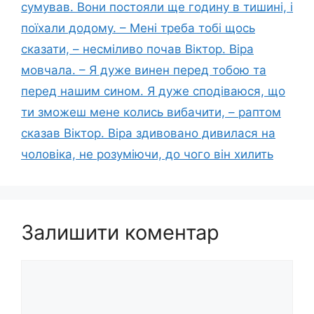
сумував. Вони постояли ще годину в тишині, і
поїхали додому. – Мені треба тобі щось
сказати, – несміливо почав Віктор. Віра
мовчала. – Я дуже винен перед тобою та
перед нашим сином. Я дуже сподіваюся, що
ти зможеш мене колись вибачити, – раптом
сказав Віктор. Віра здивовано дивилася на
чоловіка, не розуміючи, до чого він хилить
Залишити коментар
Коментар