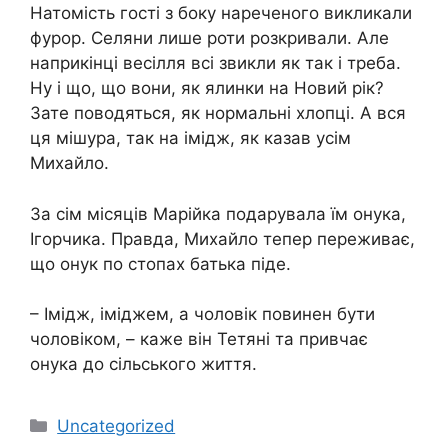
Натомість гості з боку нареченого викликали
фурор. Селяни лише роти розкривали. Але
наприкінці весілля всі звикли як так і треба.
Ну і що, що вони, як ялинки на Новий рік?
Зате поводяться, як нормальні хлопці. А вся
ця мішура, так на імідж, як казав усім
Михайло.
За сім місяців Марійка подарувала їм онука,
Ігорчика. Правда, Михайло тепер переживає,
що онук по стопах батька піде.
– Імідж, іміджем, а чоловік повинен бути
чоловіком, – каже він Тетяні та привчає
онука до сільського життя.
Категорії
Uncategorized