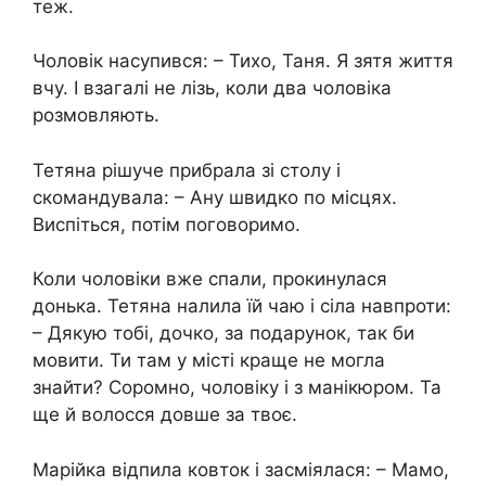
теж.
Чоловік насупився: – Тихо, Таня. Я зятя життя
вчу. І взагалі не лізь, коли два чоловіка
розмовляють.
Тетяна рішуче прибрала зі столу і
скомандувала: – Ану швидко по місцях.
Виспіться, потім поговоримо.
Коли чоловіки вже спали, прокинулася
донька. Тетяна налила їй чаю і сіла навпроти:
– Дякую тобі, дочко, за подарунок, так би
мовити. Ти там у місті краще не могла
знайти? Соромно, чоловіку і з манікюром. Та
ще й волосся довше за твоє.
Марійка відпила ковток і засміялася: – Мамо,