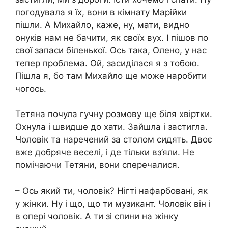
погодувала я їх, вони в кімнату Марійки
пішли. А Михайло, каже, ну, мати, видно
онуків нам не бачити, як своїх вух. І пішов по
свої запаси біленької. Ось така, Олено, у нас
тепер проблема. Ой, засиділася я з тобою.
Пішла я, бо там Михайло ще може наробити
чогось.
Тетяна почула гучну розмову ще біля хвіртки.
Охнула і швидше до хати. Зайшла і застигла.
Чоловік та наречений за столом сидять. Двоє
вже добряче веселі, і де тільки вз’яли. Не
помічаючи Тетяни, вони сперечалися.
– Ось який ти, чоловік? Нігті нафарбовані, як
у жінки. Ну і що, що ти музикант. Чоловік він і
в опері чоловік. А ти зі спини на жінку