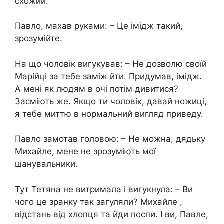
схожий.
Павло, махав руками: – Це імідж такий,
зрозумійте.
На що чоловік вигукував: – Не дозволю своїй
Марійці за тебе заміж йти. Придумав, імідж.
А мені як людям в очі потім дивитися?
Засміють же. Якщо ти чоловік, давай ножиці,
я тебе миттю в нормальний вигляд приведу.
Павло замотав головою: – Не можна, дядьку
Михайле, мене не зрозуміють мої
шанувальники.
Тут Тетяна не витримала і вигукнула: – Ви
чого це зранку так загуляли? Михайле ,
відстань від хлопця та йди поспи. І ви, Павле,