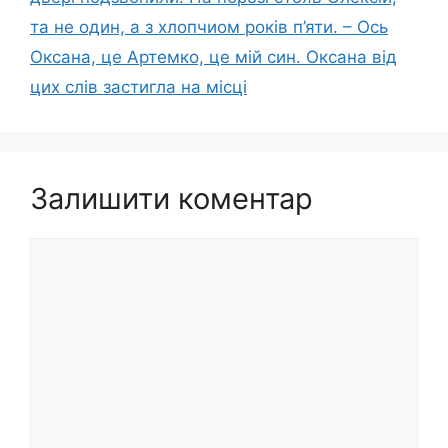
та не один, а з хлопчиом років п’яти. – Ось
Оксана, це Артемко, це мій син. Оксана від
цих слів застигла на місці
Залишити коментар
Коментар