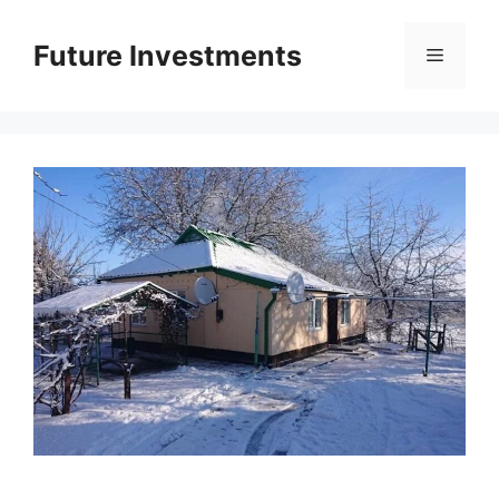
Перейти
до
Future Investments
Меню
вмісту