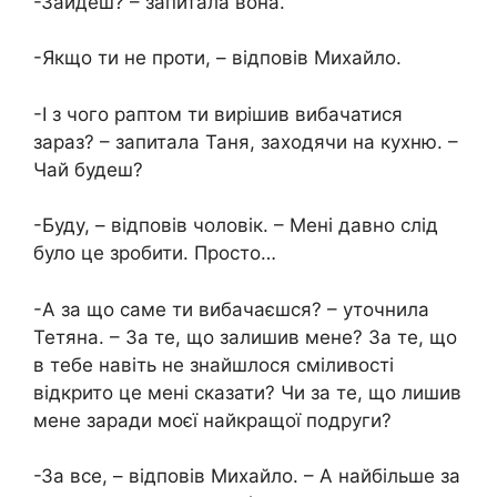
-Зайдеш? – запитала вона.
-Якщо ти не проти, – відповів Михайло.
-І з чого раптом ти вирішив вибачатися
зараз? – запитала Таня, заходячи на кухню. –
Чай будеш?
-Буду, – відповів чоловік. – Мені давно слід
було це зробити. Просто…
-А за що саме ти вибачаєшся? – уточнила
Тетяна. – За те, що залишив мене? За те, що
в тебе навіть не знайшлося сміливості
відкрито це мені сказати? Чи за те, що лишив
мене заради моєї найкращої подруги?
-За все, – відповів Михайло. – А найбільше за