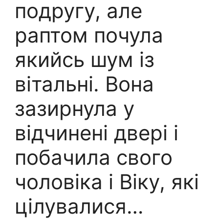
подругу, але
раптом почула
якийсь шум із
вітальні. Вона
зазирнула у
відчинені двері і
побачила свого
чоловіка і Віку, які
цілувалися…