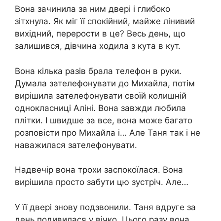
Вона зачинила за ним двері і глибоко
зітхнула. Як міг її спокійний, майже лінивий
вихідний, перерости в це? Весь день, що
залишився, дівчина ходила з кута в кут.
Вона кілька разів брала телефон в руки.
Думала зателефонувати до Михайла, потім
вирішила зателефонувати своїй колишній
однокласниці Аліні. Вона завжди любила
плітки. І швидше за все, вона може багато
розповісти про Михайла і… Але Таня так і не
наважилася зателефонувати.
Надвечір вона трохи заспокоїлася. Вона
вирішила просто забути цю зустріч. Але…
У її двері знову подзвонили. Таня вдруге за
день подивилася у вічко. Цього разу вона