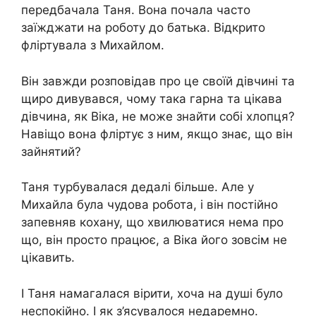
передбачала Таня. Вона почала часто
заїжджати на роботу до батька. Відкрито
фліртувала з Михайлом.
Він завжди розповідав про це своїй дівчині та
щиро дивувався, чому така гарна та цікава
дівчина, як Віка, не може знайти собі хлопця?
Навіщо вона фліртує з ним, якщо знає, що він
зайнятий?
Таня турбувалася дедалі більше. Але у
Михайла була чудова робота, і він постійно
запевняв кохану, що хвилюватися нема про
що, він просто працює, а Віка його зовсім не
цікавить.
І Таня намагалася вірити, хоча на душі було
неспокійно. І як з’ясувалося недаремно.