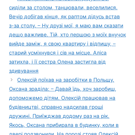
сиділи за столом, танцювали, веселилися.
Вечір добігав кінця, як раптом дідусь встав
з-за столу. – Ну друзі мої, я маю вам сказати
дещо важливе. Тій, хто першою з моїх внучок
вийде заміж, я свою квартиру і відпишу, –
старий усміхнувся і сів на місце. Аліса
затихла, і її сестра Олена застигла від
здивування
Олексій поїхав на заробітки в Польщу.
Оксана зраділа: – Давай їдь, хоч заробиш,
допоможемо дітям. Олексій працював на
будівництві, справно надсилав гроші
дружині. Приїжджав додому раз на рік.
Якось, Оксана прибирала в будинку, коли в
двері подзвонили. На порозі стояв Олексій,