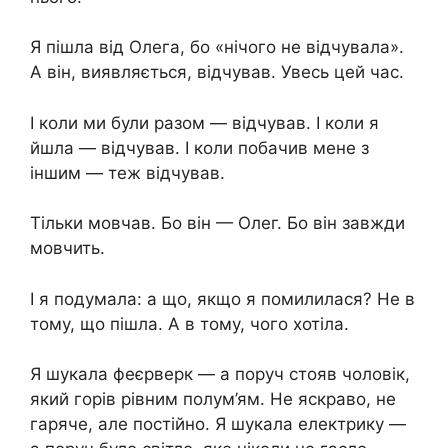
Я пішла від Олега, бо «нічого не відчувала».
А він, виявляється, відчував. Увесь цей час.
І коли ми були разом — відчував. І коли я
йшла — відчував. І коли побачив мене з
іншим — теж відчував.
Тільки мовчав. Бо він — Олег. Бо він завжди
мовчить.
І я подумала: а що, якщо я помилилася? Не в
тому, що пішла. А в тому, чого хотіла.
Я шукала феєрверк — а поруч стояв чоловік,
який горів рівним полум’ям. Не яскраво, не
гаряче, але постійно. Я шукала електрику —