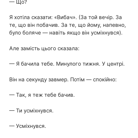
— Що?
Я хотіла сказати: «Вибач». (За той вечір. За
те, що він побачив. За те, що йому, напевно,
було боляче — навіть якщо він усміхнувся).
Але замість цього сказала:
— Я бачила тебе. Минулого тижня. У центрі.
Він на секунду завмер. Потім — спокійно:
— Так, я теж тебе бачив.
— Ти усміхнувся.
— Усміхнувся.