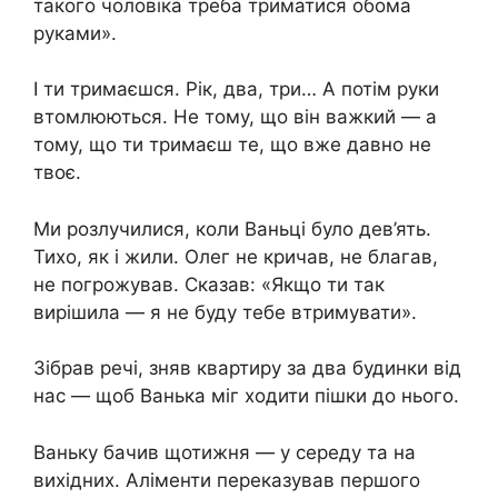
такого чоловіка треба триматися обома
руками».
І ти тримаєшся. Рік, два, три… А потім руки
втомлюються. Не тому, що він важкий — а
тому, що ти тримаєш те, що вже давно не
твоє.
Ми розлучилися, коли Ваньці було дев’ять.
Тихо, як і жили. Олег не кричав, не благав,
не погрожував. Сказав: «Якщо ти так
вирішила — я не буду тебе втримувати».
Зібрав речі, зняв квартиру за два будинки від
нас — щоб Ванька міг ходити пішки до нього.
Ваньку бачив щотижня — у середу та на
вихідних. Аліменти переказував першого