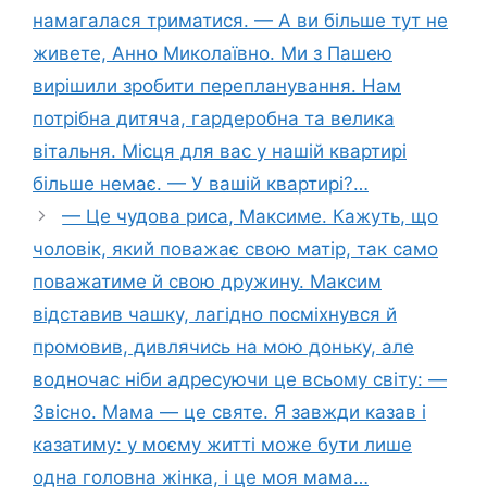
намагалася триматися. — А ви більше тут не
живете, Анно Миколаївно. Ми з Пашею
вирішили зробити перепланування. Нам
потрібна дитяча, гардеробна та велика
вітальня. Місця для вас у нашій квартирі
більше немає. — У вашій квартирі?…
— Це чудова риса, Максиме. Кажуть, що
чоловік, який поважає свою матір, так само
поважатиме й свою дружину. Максим
відставив чашку, лагідно посміхнувся й
промовив, дивлячись на мою доньку, але
водночас ніби адресуючи це всьому світу: —
Звісно. Мама — це святе. Я завжди казав і
казатиму: у моєму житті може бути лише
одна головна жінка, і це моя мама…