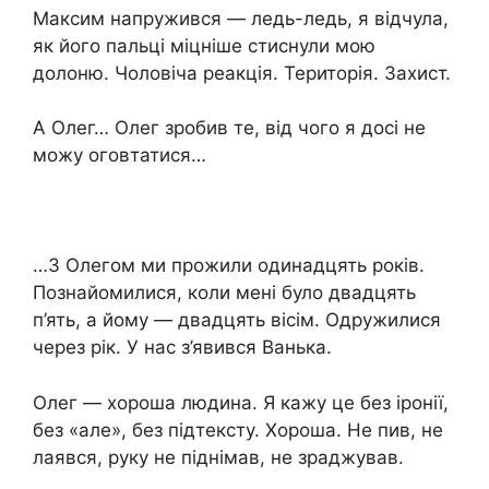
Максим напружився — ледь-ледь, я відчула,
як його пальці міцніше стиснули мою
долоню. Чоловіча реакція. Територія. Захист.
А Олег… Олег зробив те, від чого я досі не
можу оговтатися…
…З Олегом ми прожили одинадцять років.
Познайомилися, коли мені було двадцять
п’ять, а йому — двадцять вісім. Одружилися
через рік. У нас з’явився Ванька.
Олег — хороша людина. Я кажу це без іронії,
без «але», без підтексту. Хороша. Не пив, не
лаявся, руку не піднімав, не зраджував.