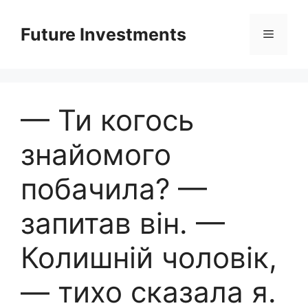
Перейти
до
Future Investments
Меню
вмісту
— Ти когось
знайомого
побачила? —
запитав він. —
Колишній чоловік,
— тихо сказала я.