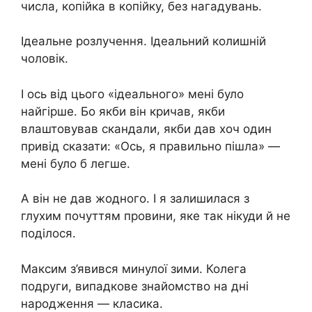
числа, копійка в копійку, без нагадувань.
Ідеальне розлучення. Ідеальний колишній
чоловік.
І ось від цього «ідеального» мені було
найгірше. Бо якби він кричав, якби
влаштовував скандали, якби дав хоч один
привід сказати: «Ось, я правильно пішла» —
мені було б легше.
А він не дав жодного. І я залишилася з
глухим почуттям провини, яке так нікуди й не
поділося.
Максим з’явився минулої зими. Колега
подруги, випадкове знайомство на дні
народження — класика.