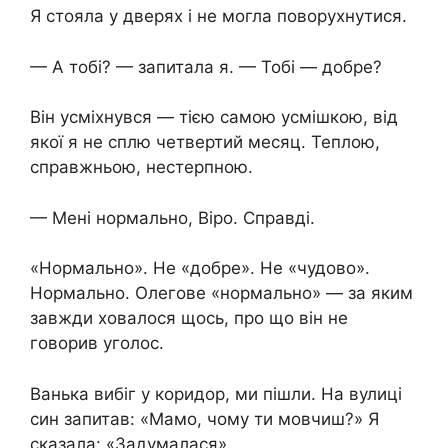
Я стояла у дверях і не могла поворухнутися.
— А тобі? — запитала я. — Тобі — добре?
Він усміхнувся — тією самою усмішкою, від
якої я не сплю четвертий месяц. Теплою,
справжньою, нестерпною.
— Мені нормально, Віро. Справді.
«Нормально». Не «добре». Не «чудово».
Нормально. Олегове «нормально» — за яким
завжди ховалося щось, про що він не
говорив уголос.
Ванька вибіг у коридор, ми пішли. На вулиці
син запитав: «Мамо, чому ти мовчиш?» Я
сказала: «Задумалася».