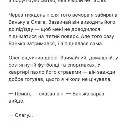
а поруч було світло, яке ніколи не гасло.
Через тиждень після того вечора я забирала
Ваньку в Олега. Зазвичай він виводить його
до під’їзду — щоб мені не доводилося
підніматися на п’ятий поверх. Але того разу
Ванька затримався, і я піднялася сама.
Олег відчинив двері. Звичайний, домашній, у
розтягнутій футболці та спортивках. У
квартирі пахло його стравами — він завжди
добре готував, цього я ніколи не цінувала.
— Привіт, — сказав він. — Ванька зараз
вийде.
— Олегу…