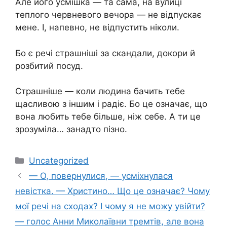
Але його усмішка — та сама, на вулиці
теплого червневого вечора — не відпускає
мене. І, напевно, не відпустить ніколи.
Бо є речі страшніші за скандали, докори й
розбитий посуд.
Страшніше — коли людина бачить тебе
щасливою з іншим і радіє. Бо це означає, що
вона любить тебе більше, ніж себе. А ти це
зрозуміла… занадто пізно.
Категорії
Uncategorized
— О, повернулися, — усміхнулася
невістка. — Христино… Що це означає? Чому
мої речі на сходах? І чому я не можу увійти?
— голос Анни Миколаївни тремтів, але вона