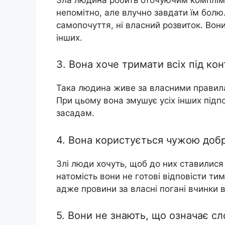
непомітно, але влучно завдати їм болю.
самопочуття, ні власний розвиток. Во
інших.
3. Вона хоче тримати всіх під ко
Така людина живе за власними правила
При цьому вона змушує усіх інших підп
засадам.
4. Вона користується чужою добро
Злі люди хочуть, щоб до них ставилис
натомість вони не готові відповісти ти
адже провини за власні погані вчинки 
5. Вони не знають, що означає сл