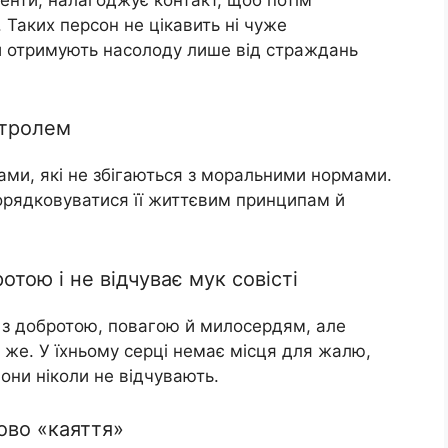
 Таких персон не цікавить ні чуже
ни отримують насолоду лише від страждань
нтролем
ми, які не збігаються з моральними нормами.
орядковуватися її життєвим принципам й
тою і не відчуває мук совісті
я з добротою, повагою й милосердям, але
м же. У їхньому серці немає місця для жалю,
вони ніколи не відчувають.
ово «каяття»