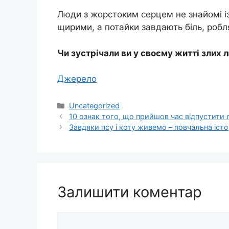
Люди з жорстоким серцем не знайомі і
щирими, а потайки завдають біль, роб
Чи зустрічали ви у своєму житті злих 
Джерело
Категорії
Uncategorized
10 ознак того, що прийшов час відпустити
Завдяки псу і коту живемо – повчальна істо
Залишити коментар
Коментар