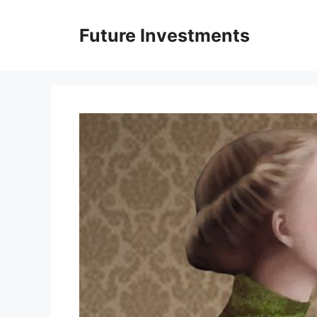
Перейти
до
Future Investments
вмісту