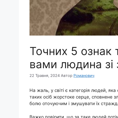
Точних 5 ознак 
вами людина зі
22 Травня, 2024
Автор
Романович
На жаль, у світі є категорія людей, як
таких осіб жорстоке серце, сповнене з
болю оточуючим і змушувати їх стражд
Важко повірити, що за таке людей потім