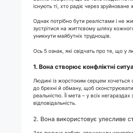
існують ті, хто радіє через зруйноване
Однак потрібно бути реалістами і не жи
зустрітися на життєвому шляху кожного
уникнути майбутніх труднощів.
Ось 5 ознак, які свідчать про те, що у
1. Вона створює конфліктні ситу
Людині із жорстоким серцем хочеться 
до брехні й обману, щоб сконструювати с
реальністю. Її мета – у всіх негараздах
відповідальність.
2. Вона використовує улесливе с
Зла людина робить оточуючим компліме