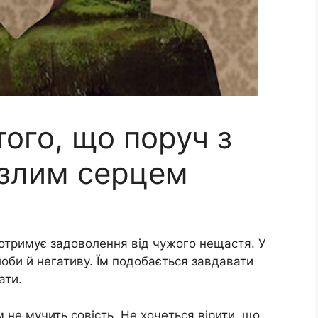
того, що поруч з
 злим серцем
а отримує задоволення від чужого нещастя. У
лоби й негативу. Їм подобається завдавати
ати.
 не мучить совість. Не хочеться вірити, що