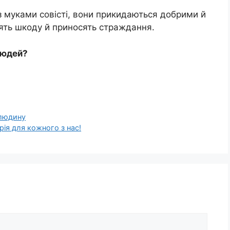
з муками совісті, вони прикидаються добрими й
лять шкоду й приносять страждання.
людей?
 людину
рія для кожного з нас!