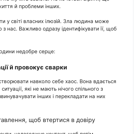
 життя й проблеми інших.
ти у світі власних ілюзій. Зла людина може
 з нас. Важливо одразу ідентифікувати її, щоб
 людини недобре серце:
ації й провокує сварки
створювати навколо себе хаос. Вона вдається
итуації, які не мають нічого спільного з
 звинувачувати інших і перекладати на них
тавлення, щоб втертися в довіру
нти, налагоджує контакт, щоб потім