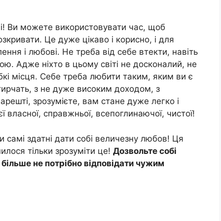
ші! Ви можете використовувати час, щоб
зкривати. Це дуже цікаво і корисно, і для
ння і любові. Не треба від себе втекти, навіть
ю. Адже ніхто в цьому світі не досконалий, не
абкі місця. Себе треба любити таким, яким ви є
ирчать, з не дуже високим доходом, з
арешті, зрозумієте, вам стане дуже легко і
єї власної, справжньої, всепоглинаючої, чистої!
и самі здатні дати собі величезну любов! Ця
илося тільки зрозуміти це!
Дозвольте собі
м більше не потрібно відповідати чужим