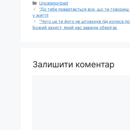
Категорії
Uncategorized
“До тебе повертається все, що ти говориш 
у житті!
“Чого це ти його не штовхнув під колеса п
Божий захист, який нас завжди оберігає
Залишити коментар
Коментар