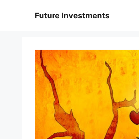
Перейти
до
Future Investments
вмісту