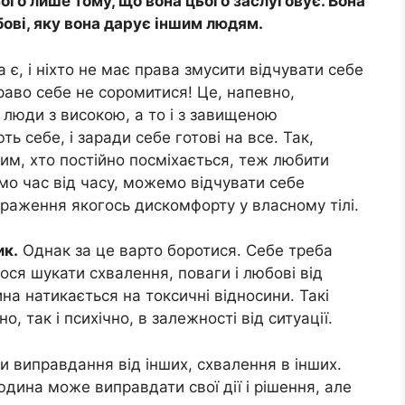
ого лише тому, що вона цього заслуговує. Вона
бові, яку вона дарує іншим людям.
є, і ніхто не має права змусити відчувати себе
раво себе не соромитися! Це, напевно,
люди з високою, а то і з завищеною
 себе, і заради себе готові на все. Так,
тим, хто постійно посміхається, теж любити
мо час від часу, можемо відчувати себе
враження якогось дискомфорту у власному тілі.
ик.
Однак за це варто боротися. Себе треба
ося шукати схвалення, поваги і любові від
на натикається на токсичні відносини. Такі
о, так і психічно, в залежності від ситуації.
и виправдання від інших, схвалення в інших.
ина може виправдати свої дії і рішення, але