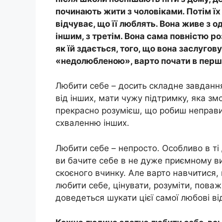
починають жити з чоловіками. Потім їх
відчуває, що її люблять. Вона живе з о
іншим, з третім. Вона сама повністю ро
як їй здається, того, що вона заслугов
«недолюбленою», варто почати в перш
Любити себе – досить складне завданн
від інших, мати чужу підтримку, яка зм
прекрасно розумієш, що робиш неправи
схваленню інших.
Любити себе – непросто. Особливо в ті 
ви бачите себе в не дуже приємному ви
скоєного вчинку. Але варто навчитися,
любити себе, цінувати, розуміти, поваж
доведеться шукати цієї самої любові від 