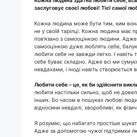
Кожна людина здатна любити себе, всь
заслуговує своєї любові! Тієї самої лю
Кожна людина може бути тим, ким вона 
не у своїй тарілці. Кожна людина має п
пов’язано з самооцінкою людини. Адже 
самооцінкою дуже люблять себе, балують
любити себе не завжди легко. І навіть 
себе буває складно. Адже всі ми сумує
невдахами, і іноді навіть створюється 
Любити себе – це, як би здійснити викл
любити настільки сильно, щоб не довел
інших. Бо часом в пошуках любові люди
відносини невдалі, хворобливі, як фізичн
Я розумію, що набагато простіше шукат
Адже за допомогою чужої підтримки люд