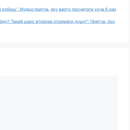
і робиш”. Мудра притча, яку варто прочитати хоча б раз
оїзду? Такий шанс втратив отримати душу!”: Притча, про