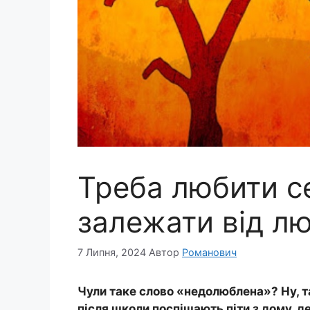
Треба любити с
залежати від лю
7 Липня, 2024
Автор
Романович
Чули таке слово «недолюблена»? Ну, та
після школи поспішають піти з дому, д