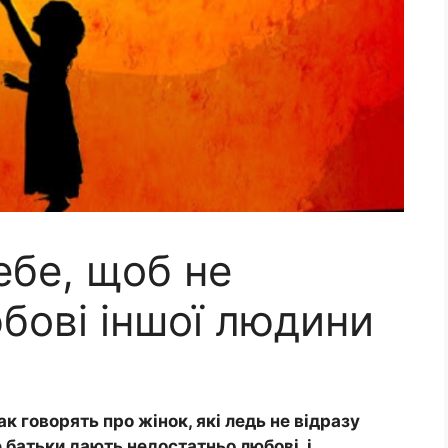
ебе, щоб не
бові іншої людини
к говорять про жінок, які ледь не відразу
е батьки дають недостатньо любові, і