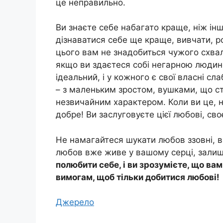
це неправильно.
Ви знаєте себе набагато краще, ніж ін
дізнаватися себе ще краще, вивчати, ро
цього вам не знадобиться чужого схвале
якщо ви здаєтеся собі негарною людино
ідеальний, і у кожного є свої власні сл
– з маленьким зростом, вушками, що ст
незвичайним характером. Коли ви це, н
добре! Ви заслуговуєте цієї любові, сво
Не намагайтеся шукати любов ззовні, в
любов вже живе у вашому серці, залиш
полюбити себе, і ви зрозумієте, що ва
вимогам, щоб тільки добитися любові!
Джерело