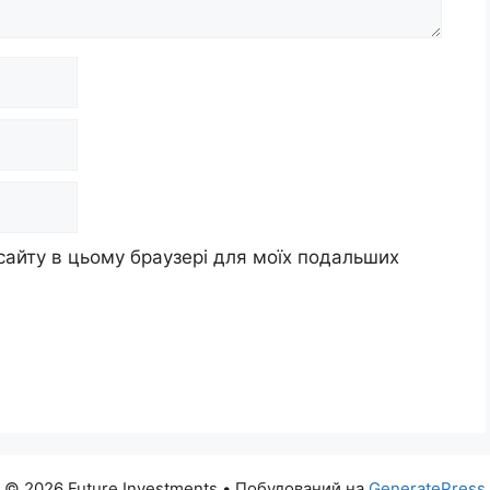
 сайту в цьому браузері для моїх подальших
© 2026 Future Investments
• Побудований на
GeneratePress