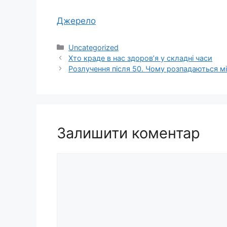
Джерело
Категорії
Uncategorized
Хто краде в нас здоров’я у складні часи
Розлучення після 50. Чому розпадаються міц
Залишити коментар
Коментар