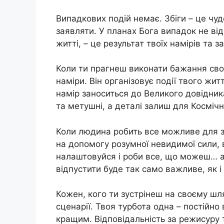
Випадкових подій немає. Збіги – це чуд
заявляти. У планах Бога випадок не від
житті, – це результат твоїх намірів та з
Коли ти прагнеш виконати бажання свого
наміри. Він організовує події твого жит
намір заноситься до Великого довідника
та метушні, а деталі залиш для Космічн
Коли людина робить все можливе для зд
на допомогу розумної невидимої сили, в
налаштовуйся і роби все, що можеш… а 
відпустити буде так само важливe, як і
Кожен, кого ти зустрінеш на своєму шл
сценарії. Твоя турбота одна – постійн
кращим. Відповідальність за режисуру 