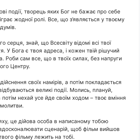
ові події, творець яких Бог не бажає про себе
іграє жодної ролі. Все, що з’являється у твоєму
адумів.
 серця, знай, що Всесвіту відомі всі твої
тя. У Бога є твоя адреса, і кожен твій рішучий
. Роби сам все, що в твоїх силах, без напруги
ого Центру.
ійснення своїх намірів, а потім покладається
ідбуваються великі події. Молись, плануй,
потім нехай усе йде своїм ходом – твоє вміння
 молитви.
яху, це дійова особа в написаному тобою
о вдосконалювати сценарій, щоб фільм вийшов
твого фільму лежить на тобі.