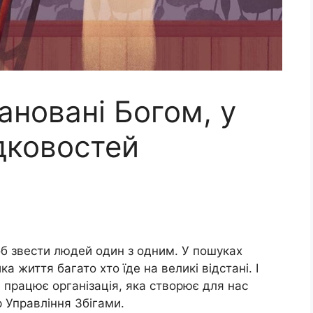
лановані Богом, у
дковостей
об звести людей один з одним. У пошуках
а життя багато хто їде на великі відстані. І
 працює організація, яка створює для нас
р Управління Збігами.