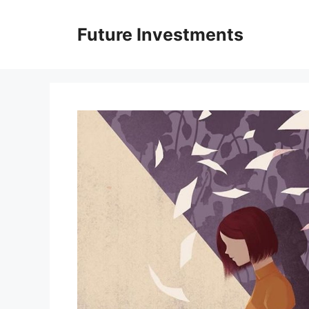
Перейти
до
Future Investments
вмісту