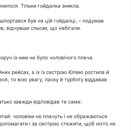
інилося. Тільки гойдалка зникла.
зашпортався був на цій гойдалці, – подумав
ів, відчувши сльози, що набігали.
поруч із ним не було чоловічого плеча.
йних рейсах, а їх із сестрою Юлею ростила й
ся, то всю увагу, ласку й турботу віддавав
тько завжди відповідав те саме:
м’ятай: чоловіки не плачуть і не ображаються
 допомагати і за сестрою стежити, щоб ніхто не