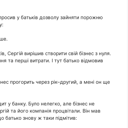
опросив у батьків дозволу зайняти порожню
у:
іше.
в, Сергій вирішив створити свій бізнес з нуля.
я та перші витрати. І тут батько відмовив
ізнес прогорить через рік–другий, а мені он ще
ит у банку. Було нелегко, але бізнес не
ргій та його компанія процвітали. Він мав
о батько знову ж таки підмітив: