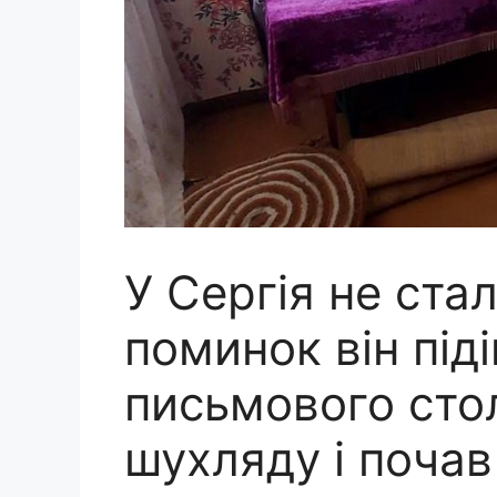
У Сергія не стал
поминок він під
письмового стол
шухляду і поча