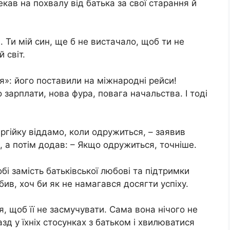
екав на похвалу від батька за свої старання й
 Ти мій син, ще б не вистачало, щоб ти не
 світ.
»: його поставили на міжнародні рейси!
зарплати, нова фура, повага начальства. І тоді
ергійку віддамо, коли одружиться, – заявив
, а потім додав: – Якщо одружиться, точніше.
обі замість батьківської любові та підтримки
обив, хоч би як не намагався досягти успіху.
, щоб її не засмучувати. Сама вона нічого не
д у їхніх стосунках з батьком і хвилюватися