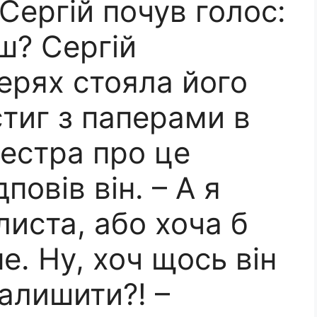
Сергій почув голос:
ш? Сергій
ерях стояла його
стиг з паперами в
сестра про це
повів він. – А я
листа, або хоча б
е. Ну, хоч щось він
алишити?! –