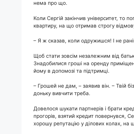
нема про що.
Коли Сергій закінчив університет, то п
квартиру, на що отримав строгу відмов
– Я ж сказав, коли одружишся! І не ран
Щоб стати зовсім незалежним від батькі
Знадобилися гроші на оренду приміщенн
йому в допомозі та підтримці.
– Грошей не дам, – заявив він. – Твій б
доньку вивчити треба.
Довелося шукати партнерів і брати кред
прогорів, взятий кредит повернувся, Се
хорошу репутацію у ділових колах, на щ