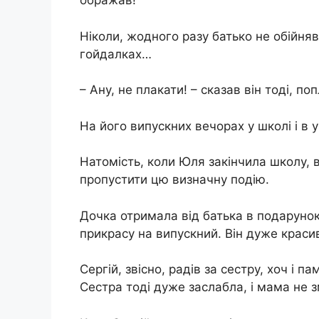
ображав!
Ніколи, жодного разу батько не обійняв
гойдалках…
– Ану, не плакати! – сказав він тоді, п
На його випускних вечорах у школі і в у
Натомість, коли Юля закінчила школу, в
пропустити цю визначну подію.
Дочка отримала від батька в подарунок
прикрасу на випускний. Він дуже красив
Сергій, звісно, радів за сестру, хоч і п
Сестра тоді дуже заслабла, і мама не зм