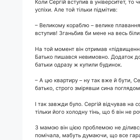
Коли Сергій вступив в університет, то ч
успіхи. Але той тільки підмітив:
– Великому кораблю – велике плавання.
вступив! Зганьбив би мене на весь білий
На той момент він отримав «підвищення
Батько пишався невимовно. Додаток до 
батьки одразу ж купили будинок.
– А цю квартиру – ну так вже й бути, С
батько, строго змірявши сина поглядом
І так завжди було. Сергій відчував на с
тільки його холодну тінь, що б він не р
З мамою він цією проблемою не ділився
помічала, мабуть думаючи, що все гараз