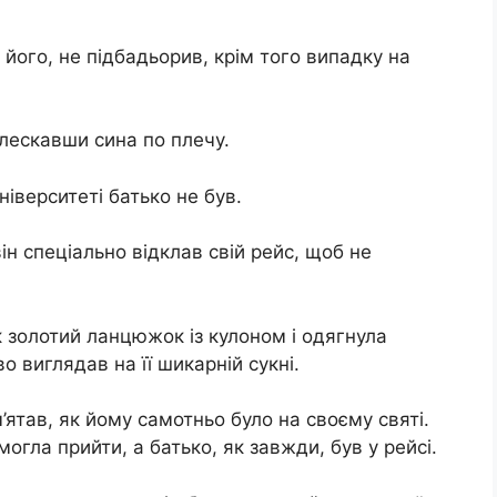
 його, не підбадьорив, крім того випадку на
оплескавши сина по плечу.
ніверситеті батько не був.
ін спеціально відклав свій рейс, щоб не
 золотий ланцюжок із кулоном і одягнула
о виглядав на її шикарній сукні.
ам’ятав, як йому самотньо було на своєму святі.
огла прийти, а батько, як завжди, був у рейсі.