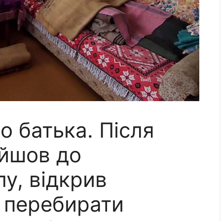
о батька. Після
ійшов до
у, відкрив
в перебирати