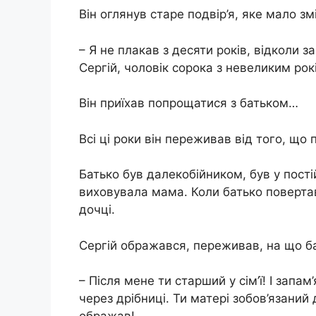
Він оглянув старе подвір’я, яке мало зм
– Я не плакав з десяти років, відколи 
Сергій, чоловік сорока з невеликим рок
Він приїхав попрощатися з батьком…
Всі ці роки він переживав від того, що 
Батько був далекобійником, був у пості
виховувала мама. Коли батько повертав
дочці.
Сергій ображався, переживав, на що ба
– Після мене ти старший у сім’ї! І запа
через дрібниці. Ти матері зобов’язаний