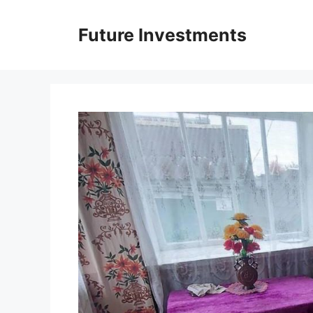
Перейти
до
Future Investments
вмісту