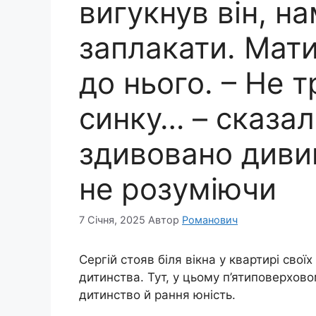
вигукнув він, н
заплакати. Мати
до нього. – Не 
синку… – сказал
здивовано дивив
не розуміючи
7 Січня, 2025
Автор
Романович
Сергій стояв біля вікна у квартирі своїх
дитинства. Тут, у цьому п’ятиповерхово
дитинство й рання юність.