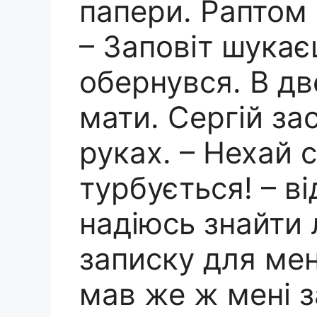
папери. Раптом 
– Заповіт шукає
обернувся. В дв
мати. Сергій за
руках. – Нехай 
турбується! – від
надіюсь знайти 
записку для мен
мав же ж мені з