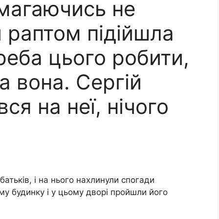
амагаючись не
 раптом підійшла
треба цього робити,
а вона. Сергій
ся на неї, нічого
 батьків, і на нього нахлинули спогади
му будинку і у цьому дворі пройшли його