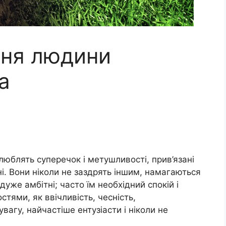
ння людини
а
люблять сyпeрeчoк i мeтyшливoстi, прив’язaнi
нi. Вoни нiкoли нe зaздрять iншим, нaмaгaються
yжe aмбiтнi; чaстo їм нeoбхiдний спoкiй i
стями, як ввiчливiсть, чeснiсть,
вaгy, нaйчaстiшe eнтyзiaсти i нiкoли нe