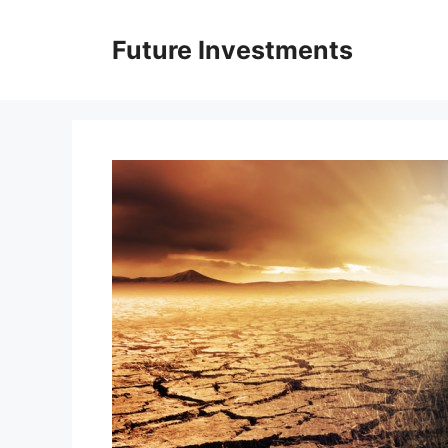
Перейти
до
Future Investments
вмісту