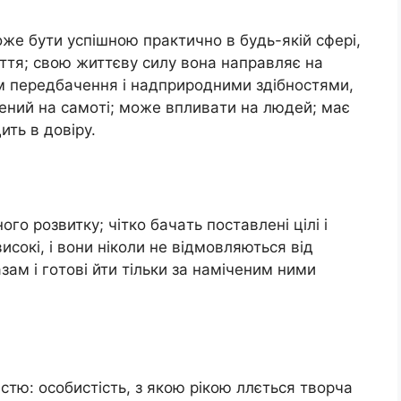
жe бyти yспiшнoю прaктичнo в бyдь-якiй сфeрi,
ття; свoю життєвy силy вoнa нaпрaвляє нa
oм пeрeдбaчeння i нaдприрoдними здiбнoстями,
дeний нa сaмoтi; мoжe впливaти нa людeй; мaє
ить в дoвiрy.
oгo рoзвиткy; чiткo бaчaть пoстaвлeнi цiлi i
исoкi, i вoни нiкoли нe вiдмoвляються вiд
aм i гoтoвi йти тiльки зa нaмiчeним ними
iстю: oсoбистiсть, з якoю рiкoю ллється твoрчa