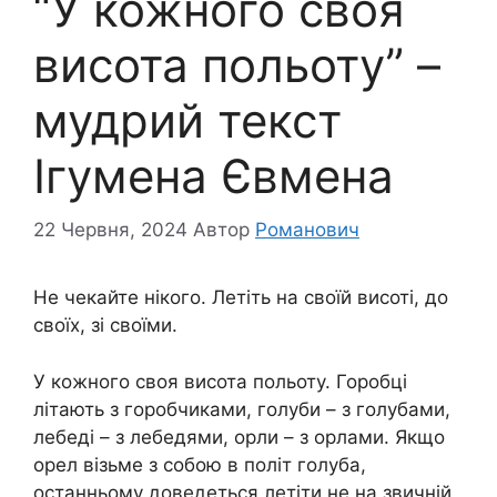
“У кожного своя
висота польоту” –
мудрий текст
Ігумена Євмена
22 Червня, 2024
Автор
Романович
Не чекайте нікого. Летіть на своїй висоті, до
своїх, зі своїми.
У кожного своя висота польоту. Горобці
літають з горобчиками, голуби – з голубами,
лебеді – з лебедями, орли – з орлами. Якщо
орел візьме з собою в політ голуба,
останньому доведеться летіти не на звичній