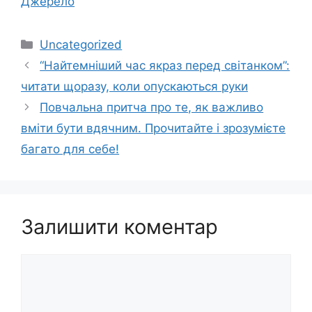
Джерело
Категорії
Uncategorized
“Найтемніший час якраз перед світанком”:
читати щоразу, коли опускаються руки
Повчальна притча про те, як важливо
вміти бути вдячним. Прочитайте і зрозумієте
багато для себе!
Залишити коментар
Коментар