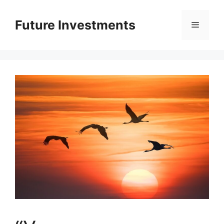
Перейти
до
Future Investments
Меню
вмісту