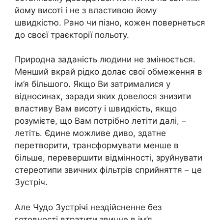
йому висоті і не з властивою йому
швидкістю. Рано чи пізно, кожен повернеться
до своєї траєкторії польоту.
Природна заданість людини не змінюється.
Менший вкрай рідко долає свої обмеження в
ім’я більшого. Якщо Ви затрималися у
відносинах, заради яких довелося знизити
властиву Вам висоту і швидкість, якщо
розумієте, що Вам потрібно летіти далі, –
летіть. Єдине можливе диво, здатне
перетворити, трансформувати менше в
більше, перевершити відмінності, зруйнувати
стереотипи звичних фільтрів сприйняття – це
Зустріч.
Але Чудо Зустрічі нездійсненне без
готовності втратити звичне в ім’я