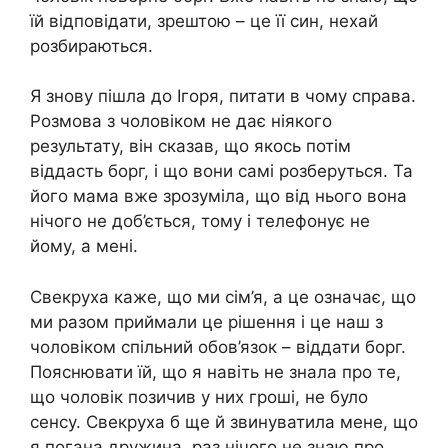
їй відповідати, зрештою – це її син, нехай
розбираються.
Я знову пішла до Ігоря, питати в чому справа.
Розмова з чоловіком не дає ніякого
результату, він сказав, що якось потім
віддасть борг, і що вони самі розберуться. Та
його мама вже зрозуміла, що від нього вона
нічого не доб’ється, тому і телефонує не
йому, а мені.
Свекруха каже, що ми сім’я, а це означає, що
ми разом приймали це рішення і це наш з
чоловіком спільний обов’язок – віддати борг.
Пояснювати їй, що я навіть не знала про те,
що чоловік позичив у них гроші, не було
сенсу. Свекруха б ще й звинуватила мене, що
я погана дружина, раз нічого не знаю про