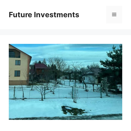
Перейти
до
Future Investments
Меню
вмісту