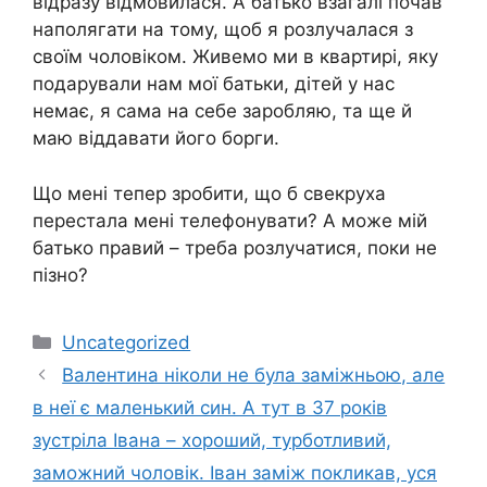
відразу відмовилася. А батько взагалі почав
наполягати на тому, щоб я розлучалася з
своїм чоловіком. Живемо ми в квартирі, яку
подарували нам мої батьки, дітей у нас
немає, я сама на себе заробляю, та ще й
маю віддавати його борги.
Що мені тепер зробити, що б свекруха
перестала мені телефонувати? А може мій
батько правий – треба розлучатися, поки не
пізно?
Категорії
Uncategorized
Валентина ніколи не була заміжньою, але
в неї є маленький син. А тут в 37 років
зустріла Івана – хороший, турботливий,
заможний чоловік. Іван заміж покликав, уся