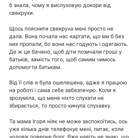
б знала, чому я вислуховую докори від
свекрухи.
Щось пояснити свекруха мені просто не
дала. Вона почала нас картати, що ми б без
них пропали, бо вони нас годують і одягають.
Де ж це бачено, щоб діти позичали гроші у
батьків, замість того, щоб самим чимось
допомогти батькам.
Від її слів я була ошелешена, адже я працюю
на роботі і сама себе забезпечую. Коли я
зрозуміла, що мене ніхто слухати не
збирається, то просто кинула слухавку.
Та мама Ігоря ніяк не може заспокоїтись, ось
уже кілька днів телефонує мені, питає, коли
чоловік поверне борг. Вже навіть не знаю, що