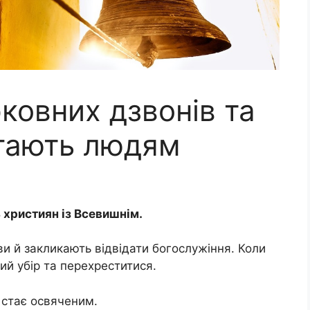
ковних дзвонів та
гають людям
 християн із Всевишнім.
ви й закликають відвідати богослужіння. Коли
ий убір та перехреститися.
я стає освяченим.