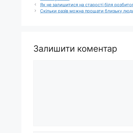
Як не залишитися на старості біля розбитог
Скільки разів можна прощати близьку люди
Залишити коментар
Коментар