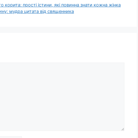
о корита: прості істини, які повинна знати кожна жінка
ну: мудра цитата від священника