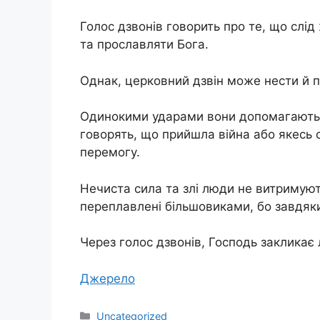
Голос дзвонів говорить про те, що слі
та прославляти Бога.
Однак, церковний дзвін може нести й п
Одинокими ударами вони допомагають в
говорять, що прийшла війна або якесь с
перемогу.
Нечиста сила та злі люди не витримують
переплавлені більшовиками, бо завдяки 
Через голос дзвонів, Господь закликає
Джерело
Категорії
Uncategorized