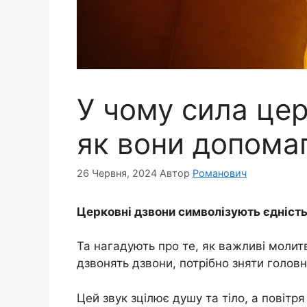
У чому сила цер
як вони допома
26 Червня, 2024
Автор
Романович
Церковні дзвони символізують єдність
Та нагадують про те, як важливі молит
дзвонять дзвони, потрібно зняти головн
Цей звук зцілює душу та тіло, а повітр