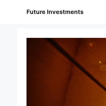
Перейти
до
Future Investments
вмісту