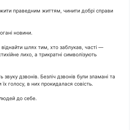
д жити праведним життям, чинити добрі справи
огані новини.
іднайти шлях тим, хто заблукав, часті —
тихійне лихо, а трикратні символізують
 звуку дзвонів. Безліч дзвонів були зламані та
їх голосу, в них прокидалася совість.
 людей до себе.