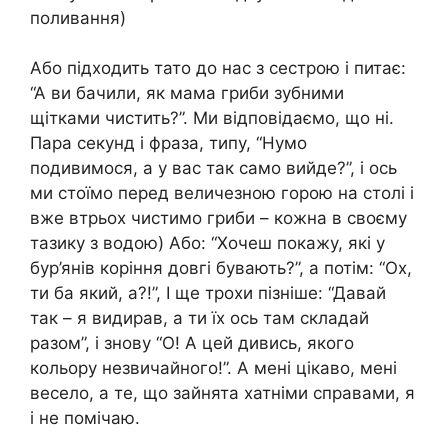
поливання) ⁣
Або підходить тато до нас з сестрою і питає:
“А ви бачили, як мама гриби зубними
щітками чистить?”. Ми відповідаємо, що ні.
Пара секунд і фраза, типу, “Нумо
подивимося, а у вас так само вийде?”, і ось
ми стоїмо перед величезною горою на столі і
вже втрьох чистимо гриби – кожна в своєму
тазику з водою) ⁣Або: “Хочеш покажу, які у
бур’янів коріння довгі бувають?”, а потім: “Ох,
ти ба який, а?!”, І ще трохи пізніше: “Давай
так – я видирав, а ти їх ось там складай
разом”, і знову “О! А цей дивись, якого
кольору незвичайного!”. А мені цікаво, мені
весело, а те, що зайнята хатніми справами, я
і не помічаю.⁣