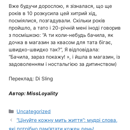
Вже будучи дорослою, я зізналася, що ще
років в 10 розкусила цей хитрий хід,
посміялися, позгадували. Скільки років
пройшло, а тато і 20-річній мені іноді говорив
з посмішкою: “А ти коли-небудь бачила, як
дочка в магазин за квасом для тата бігає,
швидко-швидко так?”, Я відповідала:
“Бачила, зараз покажу! », і йшла в магазин, із
задоволенням і ностальгією за дитинством) ⁣
Переклад: Di Sling
Автор: MissLoyality
Категорії
Uncategorized
“Цінуйте кожну мить життя”: мудрі слова,
які потрібно пам’ятати кожен день!