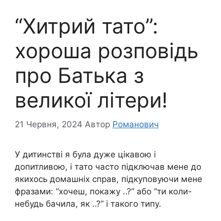
“Хитрий тато”:
хороша розповідь
про Батька з
великої літери!
21 Червня, 2024
Автор
Романович
У дитинстві я була дуже цікавою і
допитливою, і тато часто підключав мене до
якихось домашніх справ, підкуповуючи мене
фразами: “хочеш, покажу ..?” або “ти коли-
небудь бачила, як ..?” і такого типу.⁣