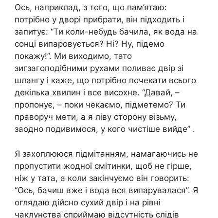
Ось, наприклад, з того, що пам’ятаю:
потрібно у дворі прибрати, він підходить і
запитує: “Ти коли-небудь бачила, як вода на
сонці випаровується? Ні? Ну, підемо
покажу!”. ⁣Ми виходимо, тато
зигзагоподібними рухами поливає двір зі
шлангу і каже, що потрібно почекати всього
декілька хвилин і все висохне. “Давай, –
пропонує, – поки чекаємо, підметемо? Ти
праворуч мети, а я ліву сторону візьму,
заодно подивимося, у кого чистіше вийде” .⁣
Я захоплююся підмітанням, намагаючись не
пропустити жодної смітинки, щоб не гірше,
ніж у тата, а коли закінчуємо він говорить:
“Ось, бачиш вже і вода вся випарувалася”. Я
оглядаю дійсно сухий двір і на рівні
чаклунства сприймаю відсутність слідів