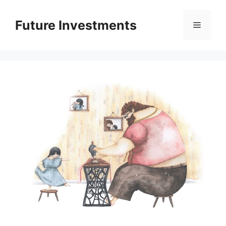
Перейти
до
Future Investments
Меню
вмісту