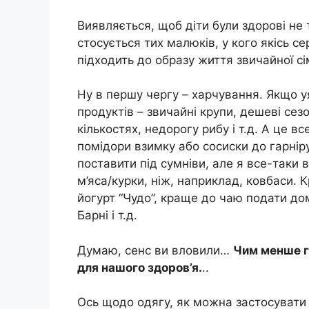
Виявляється, щоб діти були здорові не
стосується тих малюків, у кого якісь с
підходить до образу життя звичайної сім
Ну в першу чергу – харчування. Якщо уя
продуктів – звичайні крупи, дешеві сезо
кількостях, недорогу рибу і т.д. А це в
помідори взимку або сосиски до гарнір
поставити під сумніви, але я все-таки
м’яса/курки, ніж, наприклад, ковбаси. 
йогурт “Чудо”, краще до чаю подати д
Барні і т.д.
Думаю, сенс ви вловили…
Чим менше г
для нашого здоров’я.
..
Ось щодо одягу, як можна застосувати