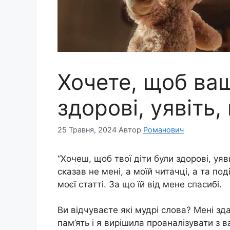
Хочете, щоб ваш
здорові, уявіть, 
25 Травня, 2024
Автор
Романович
“Хочеш, щоб твої діти були здорові, уяв
сказав не мені, а моїй читачці, а та по
моєї статті. За що їй від мене спасибі.
Ви відчуваєте які мудрі слова? Мені з
пам’ять і я вирішила проаналізувати з 