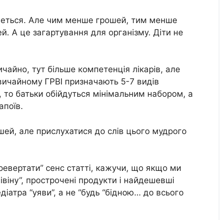
четься. Але чим менше грошей, тим менше
й. А це загартування для організму. Діти не
ичайно, тут більше компетенція лікарів, але
звичайному ГРВІ призначають 5-7 видів
 то батьки обійдуться мінімальним набором, а
апоїв.
ей, але прислухатися до слів цього мудрого
ревертати” сенс статті, кажучи, що якщо ми
івіну”, прострочені продукти і найдешевші
іатра “уяви”, а не “будь “бідною… до всього