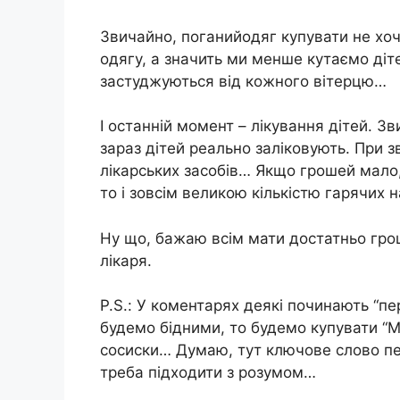
Звичайно, поганийодяг купувати не хо
одягу, а значить ми менше кутаємо діте
застуджуються від кожного вітерцю…
І останній момент – лікування дітей. Зв
зараз дітей реально заліковують. При 
лікарських засобів… Якщо грошей мало,
то і зовсім великою кількістю гарячих н
Ну що, бажаю всім мати достатньо грош
лікаря.
P.S.: У коментарях деякі починають “пе
будемо бідними, то будемо купувати “М
сосиски… Думаю, тут ключове слово пед
треба підходити з розумом…