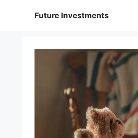
Перейти
до
Future Investments
вмісту