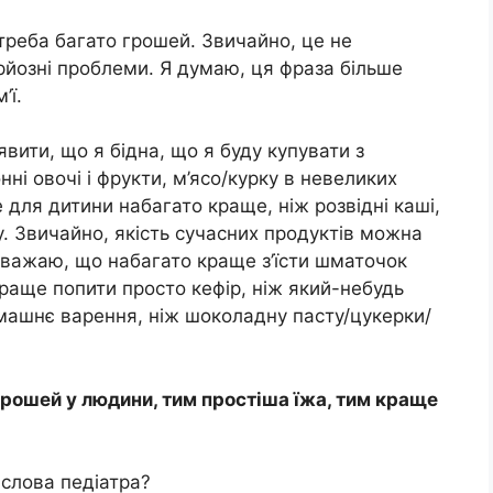
 треба багато грошей. Звичайно, це не
ерйозні проблеми. Я думаю, ця фраза більше
’ї.
вити, що я бідна, що я буду купувати з
нні овочі і фрукти, м’ясо/курку в невеликих
се для дитини набагато краще, ніж розвідні каші,
у. Звичайно, якість сучасних продуктів можна
 вважаю, що набагато краще з’їсти шматочок
Краще попити просто кефір, ніж який-небудь
омашнє варення, ніж шоколадну пасту/цукерки/
рошей у людини, тим простіша їжа, тим краще
 слова педіатра?