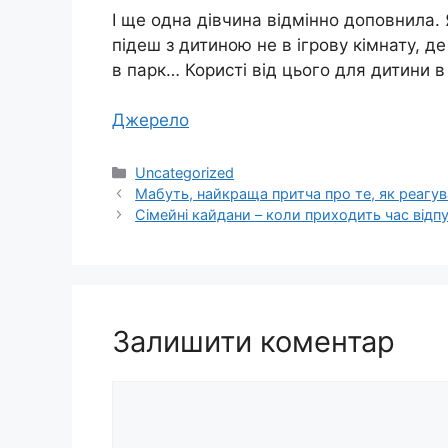
І ще одна дівчина відмінно доповнила. 
підеш з дитиною не в ігрову кімнату, де
в парк… Користі від цього для дитини в 
Джерело
Категорії
Uncategorized
Мабуть, найкраща притча про те, як реагува
Сімейні кайдани – коли приходить час відп
Залишити коментар
Коментар