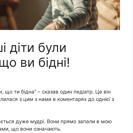
і діти були
що ви бідні!
и, що ти бідна” – сказав один педіатр. Це він
ділилася з цим з нами в коментарях до однієї з
дається дуже мудрі. Вони прямо запали в мою
вами, що вони означають.