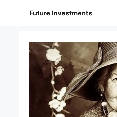
Перейти
до
Future Investments
вмісту