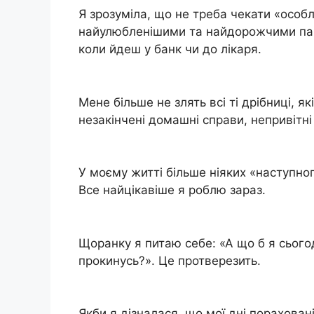
Я зрозуміла, що не треба чекати «особ
найулюбленішими та найдорожчими па
коли йдеш у банк чи до лікаря.
Мене більше не злять всі ті дрібниці, як
незакінчені домашні справи, непривітні
У моєму житті більше ніяких «наступно
Все найцікавіше я роблю зараз.
Щоранку я питаю себе: «А що б я сього
прокинусь?». Це протверезить.
Якби я дізналася, що мої дні порахован