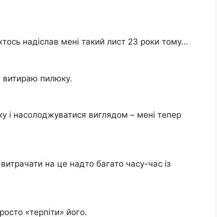
и хтось надіслав мені такий лист 23 роки тому…
е витираю пилюку.
ку і насолоджуватися виглядом – мені тепер
витрачати на це надто багато часу-час із
осто «терпіти» його.