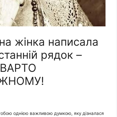
на жінка написала
станній рядок –
 ВАРТО
ОЖНОМУ!
 з тобою однією важливою думкою, яку дізналася