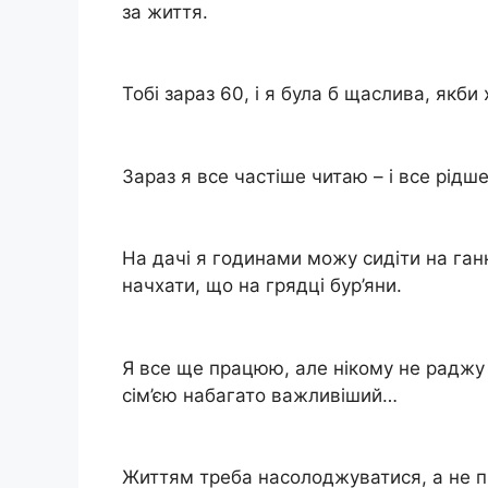
за життя.
Тобі зараз 60, і я була б щаслива, якб
Зараз я все частіше читаю – і все рідш
На дачі я годинами можу сидіти на ган
начхати, що на грядці бур’яни.
Я все ще працюю, але нікому не раджу 
сім’єю набагато важливіший…
Життям треба насолоджуватися, а не пр