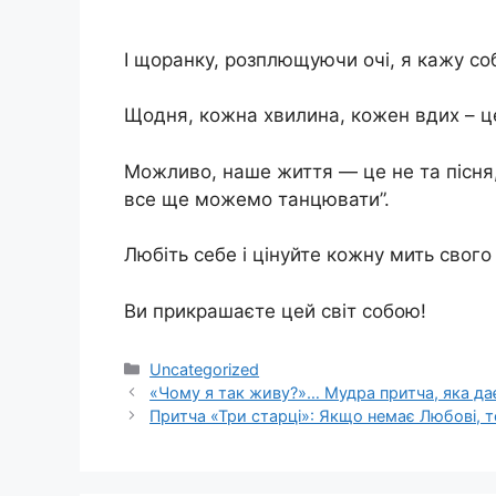
І щоранку, розплющуючи очі, я кажу со
Щодня, кожна хвилина, кожен вдих – це
Можливо, наше життя — це не та пісня,
все ще можемо танцювати”.
Любіть себе і цінуйте кожну мить свого
Ви прикрашаєте цей світ собою!
Категорії
Uncategorized
«Чому я так живу?»… Мудра притча, яка дає
Притча «Три старці»: Якщо немає Любові, т