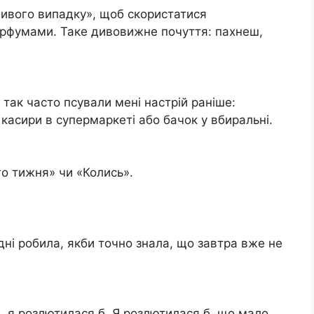
ливого випадку», щоб скористатися
рфумами. Таке дивовижне почуття: пахнеш,
і так часто псували мені настрій раніше:
 касири в супермаркеті або бачок у вбиральні.
го тижня» чи «Колись».
дні робила, якби точно знала, що завтра вже не
і, я розлютилася б. Я розлютилася б, що мало