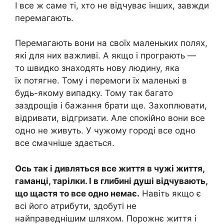
І все ж саме ті, хто не відчуває інших, завжди
перемагають.
Перемагають вони на своїх маленьких полях,
які для них важливі. А якщо і програють —
то швидко знаходять нову людину, яка
їх потягне. Тому і перемоги їх маленькі в
будь-якому випадку. Тому так багато
заздрощів і бажання брати ще. Захоплювати,
відривати, відгризати. Але спокійно вони все
одно не живуть. У чужому городі все одно
все смачніше здається.
Ось так і дивляться все життя в чужі життя,
гаманці, тарілки. І в глибині душі відчувають,
що щастя то все одно немає.
Навіть якщо є
всі його атрибути, здобуті не
найправеднішим шляхом. Порожнє життя і