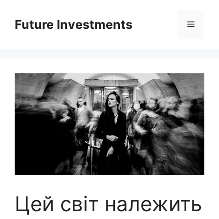
Перейти
до
Future Investments
Меню
вмісту
Цей світ належить