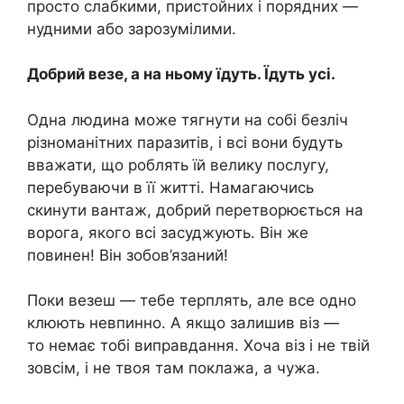
просто слабкими, пристойних і порядних —
нудними або зарозумілими.
Добрий везе, а на ньому їдуть. Їдуть усі.
Одна людина може тягнути на собі безліч
різноманітних паразитів, і всі вони будуть
вважати, що роблять їй велику послугу,
перебуваючи в її житті. Намагаючись
скинути вантаж, добрий перетворюється на
ворога, якого всі засуджують. Він же
повинен! Він зобов’язаний!
Поки везеш — тебе терплять, але все одно
клюють невпинно. А якщо залишив віз —
то немає тобі виправдання. Хоча віз і не твій
зовсім, і не твоя там поклажа, а чужа.