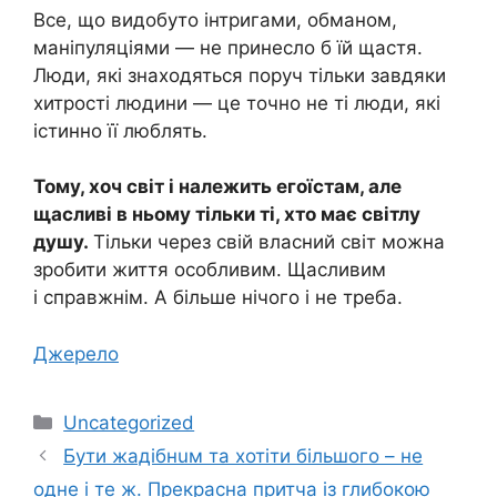
Все, що видобуто інтригами, обманом,
маніпуляціями — не принесло б їй щастя.
Люди, які знаходяться поруч тільки завдяки
хитрості людини — це точно не ті люди, які
істинно її люблять.
Тому, хоч світ і належить егоїстам, але
щасливі в ньому тільки ті, хто має світлу
душу.
Тільки через свій власний світ можна
зробити життя особливим. Щасливим
і справжнім. А більше нічого і не треба.
Джерело
Категорії
Uncategorized
Бути жaдiбнuм та хотіти більшого – не
одне і те ж. Прекрасна притча із глибокою