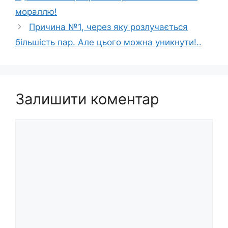
мораллю!
Причина №1, через яку розлучається
більшість пар. Але цього можна уникнути!..
Залишити коментар
Коментар