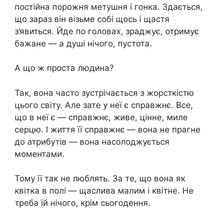
постійна порожня метушня і гонка. Здається,
що зараз він візьме собі щось і щастя
з’явиться. Йде по головах, зраджує, отримує
бажане — а душі нічого, пустота.
А що ж проста людина?
Так, вона часто зустрічається з жорсткістю
цього світу. Але зате у неї є справжнє. Все,
що в неї є — справжнє, живе, цінне, миле
серцю. І життя її справжнє — вона не прагне
до атрибутів — вона насолоджується
моментами.
Тому її так не люблять. За те, що вона як
квітка в полі — щаслива малим і квітне. Не
треба їй нічого, крім сьогодення.