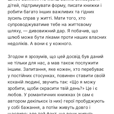
дітей, підтримувати форму, писати книжки і
робити багато інших важливих та гідних
зусиль справ у житті. Мати того, хто
супроводжуватиме тебе на життєвому
шляху, — дивовижний дар. Я побачив, що
шлюб може бути ліками проти наших власних
недоліків. А вони є у кожного.
Згодом я зрозумів, що цей досвід був даний
не тільки для нас, а мав також послужити
іншим. Запитання, яке кожен, хто перебуває
у постійних стосунках, повинен ставити своїй
коханій людині, звучить так: «Що я можу
зробити, щоби скрасити твій день?» Це і є
любов. У романтичних книжках (я сам є
автором декількох із них) герої пробуджують
у собі бажання, а потім живуть довго і
щасливо; але той факт, що вони живуть