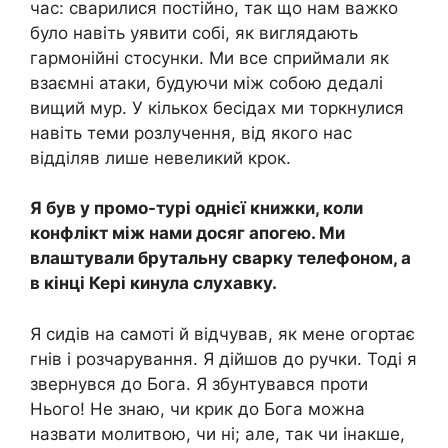
час: сварилися постійно, так що нам важко
було навіть уявити собі, як виглядають
гармонійні стосунки. Ми все сприймали як
взаємні атаки, будуючи між собою дедалі
вищий мур. У кількох бесідах ми торкнулися
навіть теми розлучення, від якого нас
відділяв лише невеликий крок.
Я був у промо-турі однієї книжки, коли
конфлікт між нами досяг апогею. Ми
влаштували брутальну сварку телефоном, а
в кінці Кері кинула слухавку.
Я сидів на самоті й відчував, як мене огортає
гнів і розчарування. Я дійшов до ручки. Тоді я
звернувся до Бога. Я збунтувався проти
Нього! Не знаю, чи крик до Бога можна
назвати молитвою, чи ні; але, так чи інакше,