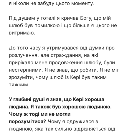
я ніколи не забуду цього моменту.
Під душем у готелі я кричав Богу, що мій
шлюб був помилкою і що більше я цього не
витримаю.
До того часу я утримувався від думки про
розлучення, але страждання, на які
прирікало мене продовження шлюбу, були
нестерпними. Я не знав, що робити. Я не міг
зрозуміти, чому шлюб із Кері був таким
тяжким.
У глибині душі я знав, що Кері хороша
людина. Я також був хорошою людиною.
Чому ж тоді ми не могли
порозумітися?
Чому я одружився з
людиною, яка так сильно відрізняється від