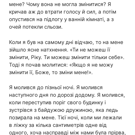
мене? Чому вона не могла змінитися? Я
кричав аж до втрати голосу й сил, а потім
опустився на підлогу у ванній кімнаті, а з
очей потекли сльози.
Коли я був на самому дні відчаю, то на мене
зійшло ясне натхнення. «Ти не можеш її
змінити, Ріку. Ти можеш змінити тільки себе».
Тоді я почав молитися: «Якщо я не можу
змінити її, Боже, то зміни мене!».
Я молився до пізньої ночі. Я молився
наступного дня по дорозі додому. Я молився,
коли переступив поріг свого будинку і
зустрівся з байдужою дружиною, яка ледь
позирала на мене. Тієї ночі, коли ми лежали
в ліжку за кілька сантиметрів одне від
одного, хоча насправді між нами була прірва,