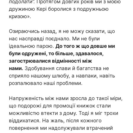
подолати”.
Протягом довгих років ми з моєю
дружиною Кері боролися з подружньою
кризою».
Озираючись назад, я не можу сказати, що
нас насправді поєднало. Ми не були
ідеальною парою.
До того ж що довше ми
були одружені, то більше, здавалося,
загострювалися відмінності між
нами.
Здобування слави й багатства не
сприяло нашому шлюбу, а навпаки, навіть
розпалювало наші проблеми.
Напруженість між нами зросла до такої міри,
що подорожі для промоції книжок стали
можливістю втекти з дому. Тоді я міг трохи
віддихатися. На жаль, після кожного
повернення ми надолужували втрачений