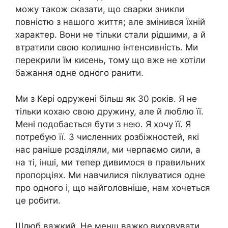
можу також сказати, що сварки зникли
повністю з нашого життя; але змінився їхній
характер. Вони не тільки стали рідшими, а й
втратили свою колишню інтенсивність. Ми
перекрили їм кисень, тому що вже не хотіли
бажання одне одного ранити.
Ми з Кері одружені більш як 30 років. Я не
тільки кохаю свою дружину, але й люблю її.
Мені подобається бути з нею. Я хочу її. Я
потребую її. З численних розбіжностей, які
нас раніше розділяли, ми черпаємо сили, а
на ті, інші, ми тепер дивимося в правильних
пропорціях. Ми навчилися піклуватися одне
про одного і, що найголовніше, нам хочеться
це робити.
Шлюб важкий. Не менш важко виховувати