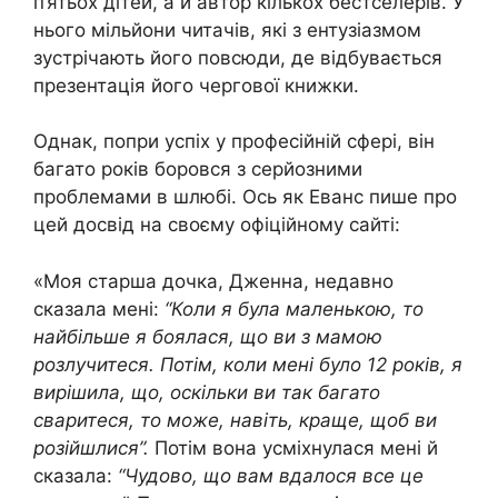
п’ятьох дітей, а й автор кількох бестселерів. У
нього мільйони читачів, які з ентузіазмом
зустрічають його повсюди, де відбувається
презентація його чергової книжки.
Однак, попри успіх у професійній сфері, він
багато років боровся з серйозними
проблемами в шлюбі. Ось як Еванс пише про
цей досвід на своєму офіційному сайті:
«Моя старша дочка, Дженна, недавно
сказала мені:
“Коли я була маленькою, то
найбільше я боялася, що ви з мамою
розлучитеся. Потім, коли мені було 12 років, я
вирішила, що, оскільки ви так багато
сваритеся, то може, навіть, краще, щоб ви
розійшлися”.
Потім вона усміхнулася мені й
сказала:
“Чудово, що вам вдалося все це