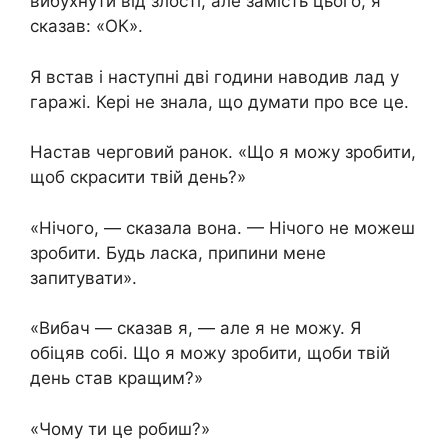
вибухнути від злості, але замість цього, я
сказав: «ОК».
Я встав і наступні дві години наводив лад у
гаражі. Кері не знала, що думати про все це.
Настав черговий ранок. «Що я можу зробити,
щоб скрасити твій день?»
«Нічого, — сказала вона. — Нічого не можеш
зробити. Будь ласка, припини мене
запитувати».
«Вибач — сказав я, — але я не можу. Я
обіцяв собі. Що я можу зробити, щоби твій
день став кращим?»
«Чому ти це робиш?»