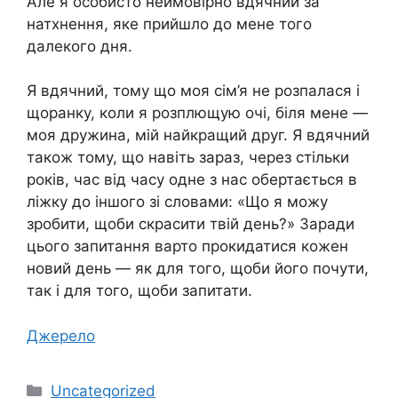
Але я особисто неймовірно вдячний за
натхнення, яке прийшло до мене того
далекого дня.
Я вдячний, тому що моя сім’я не розпалася і
щоранку, коли я розплющую очі, біля мене —
моя дружина, мій найкращий друг. Я вдячний
також тому, що навіть зараз, через стільки
років, час від часу одне з нас обертається в
ліжку до іншого зі словами: «Що я можу
зробити, щоби скрасити твій день?» Заради
цього запитання варто прокидатися кожен
новий день — як для того, щоби його почути,
так і для того, щоби запитати.
Джерело
Категорії
Uncategorized