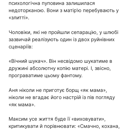
психологічна пуповина залишилася
недоторканою. Вони з матір’ю перебувають у
«злитті».
Чоловіки, які не пройшли сепарацію, у шлюбі
зазвичай реалізують один із двох руйнівних
сценаріїв:
«Вічний шукач». Він несвідомо шукатиме в
дружині абсолютну копію матері. І, звісно,
програватиме цьому фантому.
Аня ніколи не приготує борщ «як мама»,
ніколи не вгадає його настрій із пів погляду
«як мама».
Максим усе життя буде її «виховувати»,
критикувати й порівнювати: «Смачно, кохана,