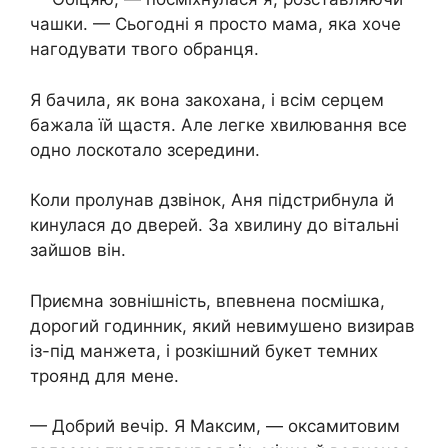
чашки. — Сьогодні я просто мама, яка хоче
нагодувати твого обранця.
Я бачила, як вона закохана, і всім серцем
бажала їй щастя. Але легке хвилювання все
одно лоскотало зсередини.
Коли пролунав дзвінок, Аня підстрибнула й
кинулася до дверей. За хвилину до вітальні
зайшов він.
Приємна зовнішність, впевнена посмішка,
дорогий годинник, який невимушено визирав
із-під манжета, і розкішний букет темних
троянд для мене.
— Добрий вечір. Я Максим, — оксамитовим