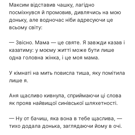
Максим відставив чашку, лагідно
посміхнувся й промовив, дивлячись на мою
доньку, але водночас ніби адресуючи це
всьому світу:
— Звісно. Мама — це святе. Я завжди казав і
казатиму: у моєму житті може бути лише
одна головна жінка, і це моя мама.
У кімнаті на мить повисла тиша, яку помітила
лише я.
Аня щасливо кивнула, сприймаючи ці слова
як прояв найвищої синівської шляхетності.
— Ну от бачиш, яка вона в тебе щаслива, —
тихо додала донька, заглядаючи йому в очі.