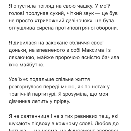
Я опустила погляд на свою чашку. У моїй
голові пролунав сухий, чіткий звук — це був
не просто «тривожний дзвіночок», це була
оглушлива сирена протиповітряної оборони.
Я дивилася на закохане обличчя своєї
доньки, на впевненого в собі Максима і з
лякаючою, майже пророчою ясністю бачила
їхнє майбутнє.
Усе їхнє подальше спільне життя
розгорнулося переді мною, як по нотах у
трагічній партитурі. Я зрозуміла, що моя
дівчинка летить у прірву.
Я не святенниця і не з тих ревнивих тещ, які
шукають підвоху в кожному слові. Любов до
батьків — це норма, це фундамент здорової