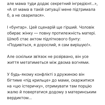
але мама туди додає секретний інгредієнт…»,
«А от мама в такій ситуації мене підтримала
б, а не сварилася».
І «бунтар». Цей сценарій ще гірший. Чоловік
обирає жінку — повну протилежність матері.
Шлюб стає актом підліткового бунту:
«Подивіться, я дорослий, я сам вирішую!».
Але оскільки зв’язок не розірвано, він усе
життя метатиметься між двома вогнями.
У будь-якому конфлікті з дружиною він
бігтиме «під крильце» до мами, скаржитися
на «цю істеричку», отримувати там порцію
жалю й повертатися додому з материнським
вердиктом…