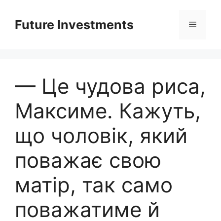
Перейти
до
Future Investments
Меню
вмісту
— Це чудова риса,
Максиме. Кажуть,
що чоловік, який
поважає свою
матір, так само
поважатиме й