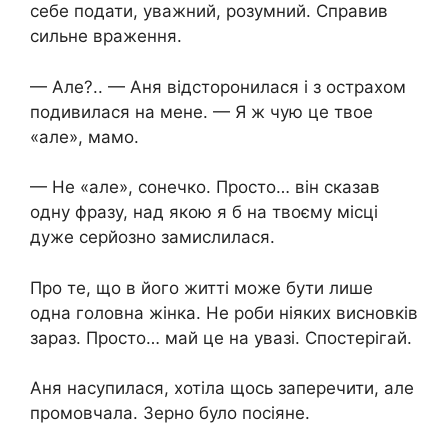
себе подати, уважний, розумний. Справив
сильне враження.
— Але?.. — Аня відсторонилася і з острахом
подивилася на мене. — Я ж чую це твое
«але», мамо.
— Не «але», сонечко. Просто… він сказав
одну фразу, над якою я б на твоєму місці
дуже серйозно замислилася.
Про те, що в його житті може бути лише
одна головна жінка. Не роби ніяких висновків
зараз. Просто… май це на увазі. Спостерігай.
Аня насупилася, хотіла щось заперечити, але
промовчала. Зерно було посіяне.