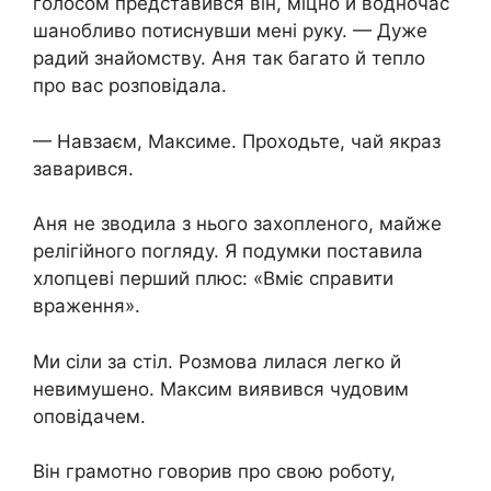
голосом представився він, міцно й водночас
шанобливо потиснувши мені руку. — Дуже
радий знайомству. Аня так багато й тепло
про вас розповідала.
— Навзаєм, Максиме. Проходьте, чай якраз
заварився.
Аня не зводила з нього захопленого, майже
релігійного погляду. Я подумки поставила
хлопцеві перший плюс: «Вміє справити
враження».
Ми сіли за стіл. Розмова лилася легко й
невимушено. Максим виявився чудовим
оповідачем.
Він грамотно говорив про свою роботу,