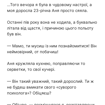
…Того вечора я була в чудовому настрої, а
моя доросла 23-річна Аня просто сяяла.
Останні пів року вона не ходила, а буквально
літала від щастя, і причиною цього польоту
був він.
— Мамо, ти мусиш із ним познайомитися! Він
неймовірний, от побачиш!
Аня кружляла кухнею, поправляючи то
серветки, то свої кучері.
— Він такий уважний, такий дорослий. Ти ж
не будеш вмикати свого «суворого
психолога»? Обіцяєш?
— Обіцяю, — посміхнулася я, розставляючи