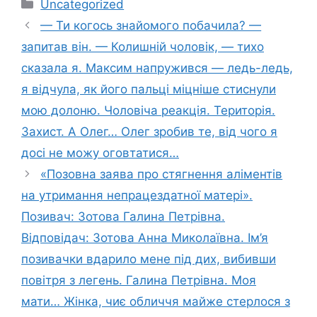
Категорії
Uncategorized
— Ти когось знайомого побачила? —
запитав він. — Колишній чоловік, — тихо
сказала я. Максим напружився — ледь-ледь,
я відчула, як його пальці міцніше стиснули
мою долоню. Чоловіча реакція. Територія.
Захист. А Олег… Олег зробив те, від чого я
досі не можу оговтатися…
«Позовна заява про стягнення аліментів
на утримання непрацездатної матері».
Позивач: Зотова Галина Петрівна.
Відповідач: Зотова Анна Миколаївна. Ім’я
позивачки вдарило мене під дих, вибивши
повітря з легень. Галина Петрівна. Моя
мати… Жінка, чиє обличчя майже стерлося з