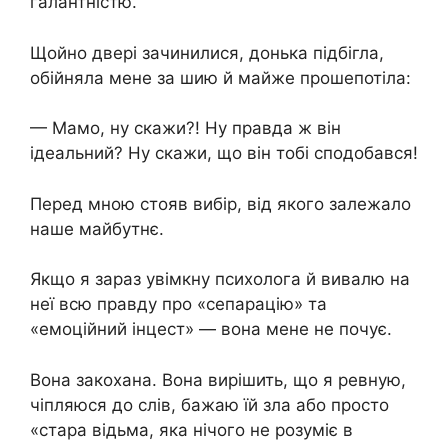
галантністю.
Щойно двері зачинилися, донька підбігла,
обійняла мене за шию й майже прошепотіла:
— Мамо, ну скажи?! Ну правда ж він
ідеальний? Ну скажи, що він тобі сподобався!
Перед мною стояв вибір, від якого залежало
наше майбутнє.
Якщо я зараз увімкну психолога й вивалю на
неї всю правду про «сепарацію» та
«емоційний інцест» — вона мене не почує.
Вона закохана. Вона вирішить, що я ревную,
чіпляюся до слів, бажаю їй зла або просто
«стара відьма, яка нічого не розуміє в