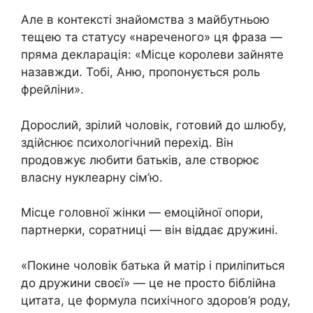
Але в контексті знайомства з майбутньою
тещею та статусу «нареченого» ця фраза —
пряма декларація: «Місце королеви зайняте
назавжди. Тобі, Аню, пропонується роль
фрейліни».
Дорослий, зрілий чоловік, готовий до шлюбу,
здійснює психологічний перехід. Він
продовжує любити батьків, але створює
власну нуклеарну сім’ю.
Місце головної жінки — емоційної опори,
партнерки, соратниці — він віддає дружині.
«Покине чоловік батька й матір і приліпиться
до дружини своєї» — це не просто біблійна
цитата, це формула психічного здоров’я роду,