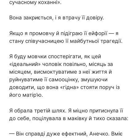
сучасному коханні».
Вона закриється, і я втрачу її довіру.
Якщо я промовчу й підіграю її ейфорії — я
стану співучасницею її майбутньої трагедії.
Я буду мовчки спостерігати, як цей
«ідеальний» чоловік повільно, місяць за
місяцем, висмоктуватиме з неї життя й
руйнуватиме її самооцінку, змушуючи
доводити, що вона «гідна» стояти поруч із
його матір’ю.
Я обрала третій шлях. Я міцно притиснула її
до себе, поцілувала в маківку й тихо сказала:
— Він справді дуже ефектний, Анечко. Вміє