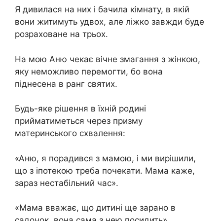
Я дивилася на них і бачила кімнату, в якій
вони житимуть удвох, але ліжко завжди буде
розраховане на трьох.
На мою Аню чекає вічне змагання з жінкою,
яку неможливо перемогти, бо вона
піднесена в ранг святих.
Будь-яке рішення в їхній родині
прийматиметься через призму
материнського схвалення:
«Аню, я порадився з мамою, і ми вирішили,
що з іпотекою треба почекати. Мама каже,
зараз нестабільний час».
«Мама вважає, що дитині ще зарано в
садочок, вона сама з нею посидить».