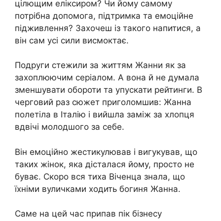
цілющим еліксиром? Чи йому самому
потрібна допомога, підтримка та емоційне
підживлення? Захочеш із такого напитися, а
він сам усі сили висмоктає.
Подруги стежили за життям Жанни як за
захоплюючим серіалом. А вона й не думала
зменшувати обороти та упускати рейтинги. В
черговий раз сюжет приголомшив: Жанна
полетіла в Італію і вийшла заміж за хлопця
вдвічі молодшого за себе.
Він емоційно жестикулював і вигукував, що
таких жінок, яка дісталася йому, просто не
буває. Скоро вся тиха Віченца знала, що
їхніми вуличками ходить богиня Жанна.
Саме на цей час припав пік бізнесу