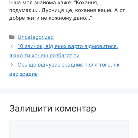
Інша моя знайома каже: “Кохання,
подумаєш… Дурниця це, кохання ваше. А от
добре жити не кожному дано…”
Категорії
Uncategorized
10 звичок, від яких варто відмовитися,
якщо ти хочеш розбагатіти
Ось що відчуває зрадник після того, як
вас зрадив
Залишити коментар
Коментар