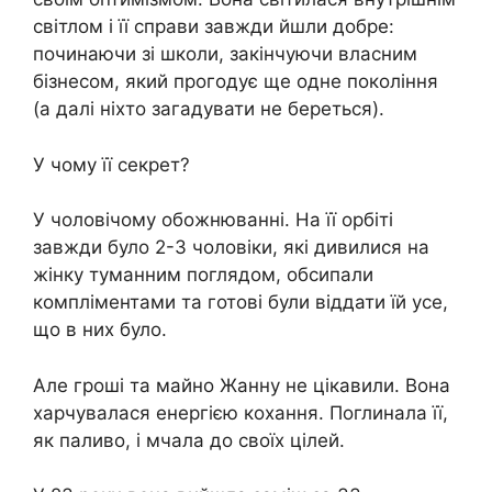
світлом і її справи завжди йшли добре:
починаючи зі школи, закінчуючи власним
бізнесом, який прогодує ще одне покоління
(а далі ніхто загадувати не береться).
У чому її секрет?
У чоловічому обожнюванні. На її орбіті
завжди було 2-3 чоловіки, які дивилися на
жінку туманним поглядом, обсипали
компліментами та готові були віддати їй усе,
що в них було.
Але гроші та майно Жанну не цікавили. Вона
харчувалася енергією кохання. Поглинала її,
як паливо, і мчала до своїх цілей.