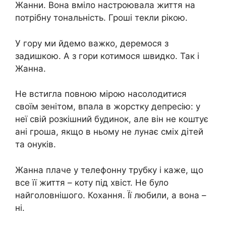
Жанни. Вона вміло настроювала життя на
потрібну тональність. Гроші текли рікою.
У гору ми йдемо важко, деремося з
задишкою. А з гори котимося швидко. Так і
Жанна.
Не встигла повною мірою насолодитися
своїм зенітом, впала в жорстку депресію: у
неї свій розкішний будинок, але він не коштує
ані гроша, якщо в ньому не лунає сміх дітей
та онуків.
Жанна плаче у телефонну трубку і каже, що
все її життя – коту під хвіст. Не було
найголовнішого. Кохання. Її любили, а вона –
ні.