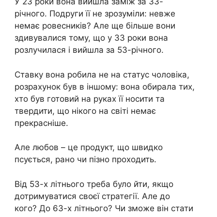
У 23 роки вона вийшла заміж за 33-
річного. Подруги її не зрозуміли: невже
немає ровесників? Але ще більше вони
здивувалися тому, що у 33 роки вона
розлучилася і вийшла за 53-річного.
Ставку вона робила не на статус чоловіка,
розрахунок був в іншому: вона обирала тих,
хто був готовий на руках її носити та
твердити, що нікого на світі немає
прекрасніше.
Але любов – це продукт, що швидко
псується, рано чи пізно проходить.
Від 53-х літнього треба було йти, якщо
дотримуватися своєї стратегії. Але до
кого? До 63-х літнього? Чи зможе він стати