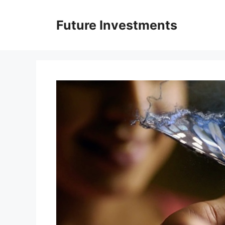
Перейти
до
Future Investments
вмісту