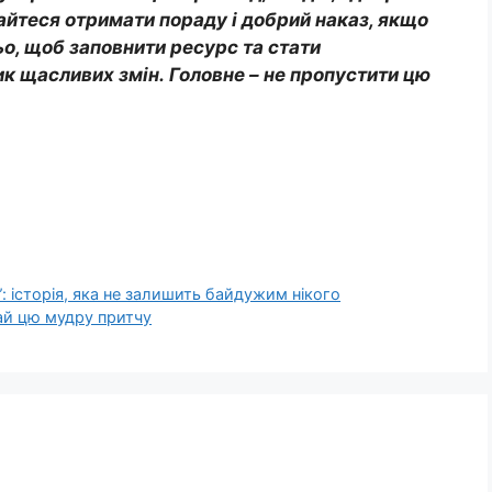
айтеся отримати пораду і добрий наказ, якщо
ьо, щоб заповнити ресурс та стати
ик щасливих змін. Головне – не пропустити цю
: історія, яка не залишить байдужим нікого
тай цю мудру притчу