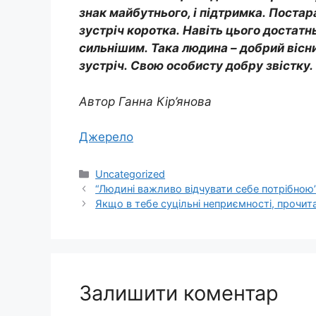
знак майбутнього, і підтримка. Постар
зустріч коротка. Навіть цього достатн
сильнішим. Така людина – добрий вісн
зустріч. Свою особисту добру звістку.
Автор
Ганна Кір’янова
Джерело
Категорії
Uncategorized
“Людині важливо відчувати себе потрібною”
Якщо в тебе суцільні неприємності, прочи
Залишити коментар