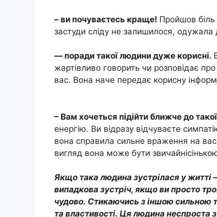
– ви почуваєтесь краще!
Пройшов біль 
застуди сліду не залишилося, одужала д
— поради такої людини дуже корисні.
жартівливо говорить чи розповідає про 
вас. Вона наче передає корисну інфор
– Вам хочеться підійти ближче до такої
енергію. Ви відразу відчуваєте симпаті
вона справила сильне враження на вас. 
вигляд вона може бути звичайнісінькою
Якщо така людина зустрілася у житті —
випадкова зустріч, якщо ви просто тро
чудово. Стикаючись з іншою сильною т
та властивості. Ця людина неспроста зу