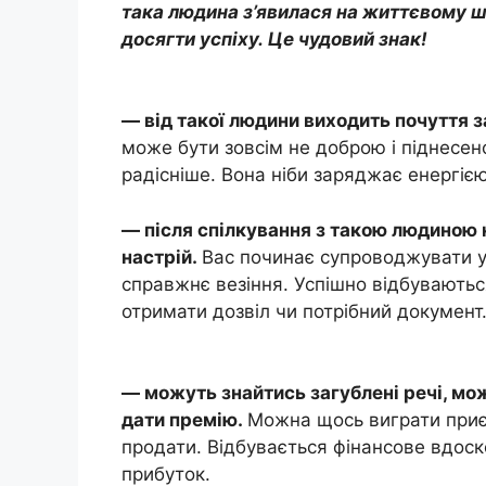
така людина з’явилася на життєвому ш
досягти успіху. Це чудовий знак!
— від такої людини виходить почуття 
може бути зовсім не доброю і піднесено
радісніше. Вона ніби заряджає енергією
— після спілкування з такою людиною 
настрій.
Вас починає супроводжувати ус
справжнє везіння. Успішно відбуваютьс
отримати дозвіл чи потрібний документ
— можуть знайтись загублені речі, мож
дати премію.
Можна щось виграти приє
продати. Відбувається фінансове вдос
прибуток.