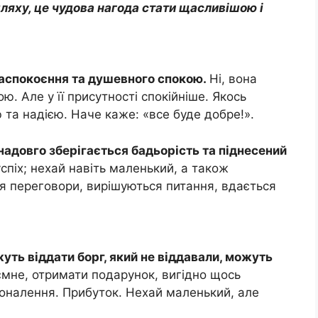
ляху, це чудова нагода стати щасливішою і
заспокоєння та душевного спокою.
Ні, вона
ю. Але у її присутності спокійніше. Якось
 та надією. Наче каже: «все буде добре!».
надовго зберігається бадьорість та піднесений
піх; нехай навіть маленький, а також
я переговори, вирішуються питання, вдається
.
уть віддати борг, який не віддавали, можуть
мне, отримати подарунок, вигідно щось
коналення. Прибуток. Нехай маленький, але