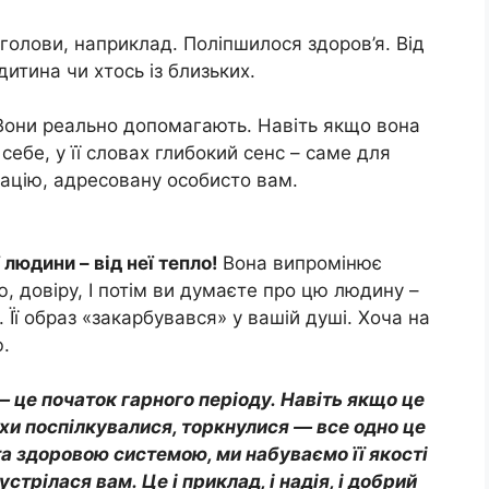
голови, наприклад. Поліпшилося здоров’я. Від
итина чи хтось із близьких.
Вони реально допомагають. Навіть якщо вона
себе, у її словах глибокий сенс – саме для
мацію, адресовану особисто вам.
 людини – від неї тепло!
Вона випромінює
ю, довіру, І потім ви думаєте про цю людину –
Її образ «закарбувався» у вашій душі. Хоча на
.
 це початок гарного періоду. Навіть якщо це
хи поспілкувалися, торкнулися — все одно це
а здоровою системою, ми набуваємо її якості
стрілася вам. Це і приклад, і надія, і добрий