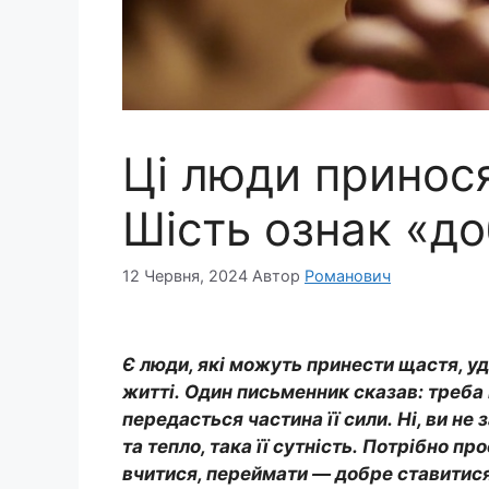
Ці люди принося
Шість ознак «до
12 Червня, 2024
Автор
Романович
Є люди, які можуть принести щастя, уд
житті. Один письменник сказав: треба 
передасться частина її сили. Ні, ви не
та тепло, така її сутність. Потрібно п
вчитися, переймати — добре ставитися