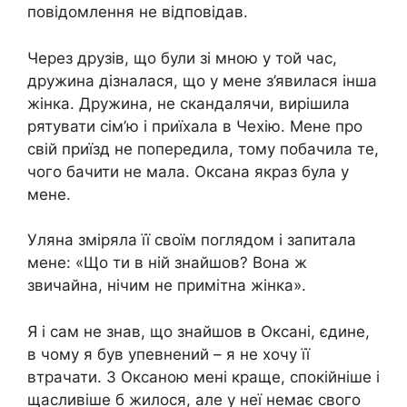
повідомлення не відповідав.
Через друзів, що були зі мною у той час,
дружина дізналася, що у мене з’явилася інша
жінка. Дружина, не скандалячи, вирішила
рятувати сім’ю і приїхала в Чехію. Мене про
свій приїзд не попередила, тому побачила те,
чого бачити не мала. Оксана якраз була у
мене.
Уляна зміряла її своїм поглядом і запитала
мене: «Що ти в ній знайшов? Вона ж
звичайна, нічим не примітна жінка».
Я і сам не знав, що знайшов в Оксані, єдине,
в чому я був упевнений – я не хочу її
втрачати. З Оксаною мені краще, спокійніше і
щасливіше б жилося, але у неї немає свого