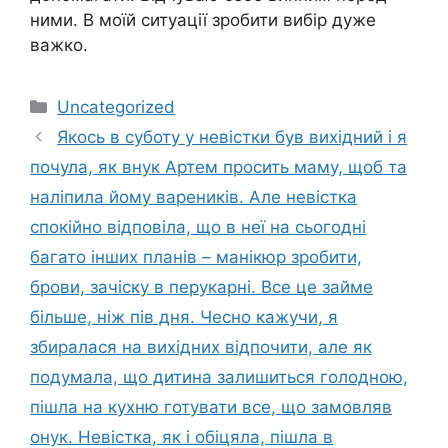
ними. В моїй ситуації зробити вибір дуже
важко.
Категорії
Uncategorized
Якось в суботу у невістки був вихідний і я
почула, як внук Артем просить маму, щоб та
наліпила йому вареників. Але невістка
спокійно відповіла, що в неї на сьогодні
багато інших планів – манікюр зробити,
брови, зачіску в перукарні. Все це займе
більше, ніж пів дня. Чесно кажучи, я
збиралася на вихідних відпочити, але як
подумала, що дитина залишиться голодною,
пішла на кухню готувати все, що замовляв
онук. Невістка, як і обіцяла, пішла в