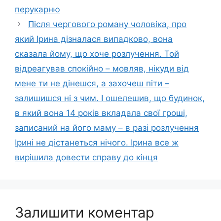
перукарню
Після чергового роману чоловіка, про
який Ірина дізналася випадково, вона
сказала йому, що хоче розлучення. Той
відреагував спокійно – мовляв, нікуди від
мене ти не дінешся, а захочеш піти –
залишишся ні з чим. І ошелешив, що будинок,
в який вона 14 років вкладала свої гроші,
записаний на його маму – в разі розлучення
Ірині не дістанеться нічого. Ірина все ж
вирішила довести справу до кінця
Залишити коментар