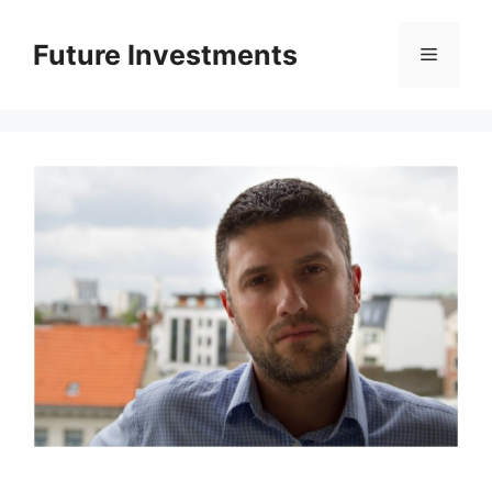
Перейти
до
Future Investments
Меню
вмісту