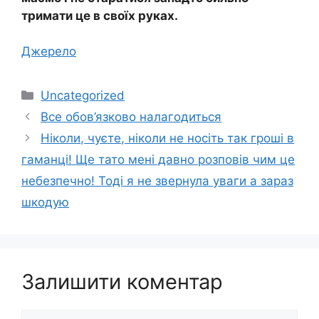
тримати це в своїх руках.
Джерело
Категорії
Uncategorized
Все обов’язково налагодиться
Ніколи, чyєте, ніколи не носіть так гроші в
гаманці! Ще тато мені давно розповів чим це
небезпечно! Тоді я не звернула уваги а зараз
шкодую
Залишити коментар
Коментар