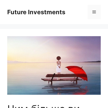
Перейти
до
Future Investments
Меню
вмісту