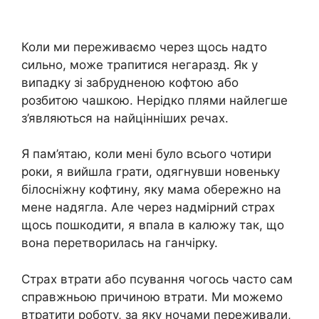
Коли ми переживаємо через щось надто
сильно, може трапитися негаразд. Як у
випадку зі забрудненою кофтою або
розбитою чашкою. Нерідко плями найлегше
з’являються на найцінніших речах.
Я пам’ятаю, коли мені було всього чотири
роки, я вийшла грати, одягнувши новеньку
білосніжну кофтину, яку мама обережно на
мене надягла. Але через надмірний страх
щось пошкодити, я впала в калюжу так, що
вона перетворилась на ганчірку.
Страх втрати або псування чогось часто сам
справжньою причиною втрати. Ми можемо
втратити роботу, за яку ночами переживали,