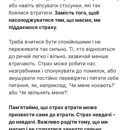
або навіть зіпсувати стосунки, які так
боялися втратити.
Замість того, щоб
насолоджуватися тим, що маємо, ми
піддаємося страху.
Треба вчитися бути спокійнішими і не
переживати так сильно. Ті, хто відноситься
до речей легко і вільно, зазвичай менше
втрачають. Страх може робити нас
незграбними і спонукувати до помилок, або
змушувати постійно перевіряти і питати себе
питання, як, наприклад, ‘Чи мене кохають?’
або ‘Чи звільнять мене?’.
Пам’ятаймо, що страх втрати може
призвести саме до втрати. Страх невдачі –
до невдачі. Важливо радіти тому, що ми
маємо і не старатися занадто сильно