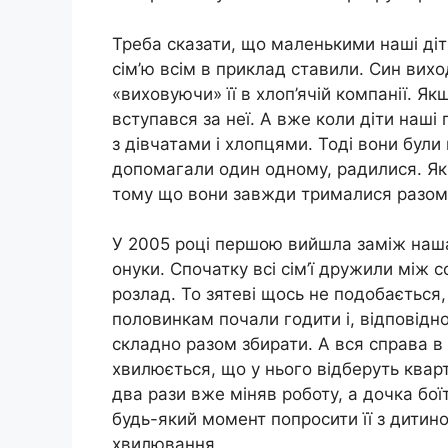
Треба сказати, що маленькими наші ді
сім’ю всім в приклад ставили. Син вихо
«виховуючи» її в хлоп’ячій компанії. Якщ
вступався за неї. А вже коли діти наші 
з дівчатами і хлопцями. Тоді вони бул
допомагали один одному, радилися. Якщ
тому що вони завжди трималися разом,
У 2005 році першою вийшла заміж наша 
онуки. Спочатку всі сім’ї дружили між 
розлад. То зятеві щось не подобається, 
половинкам почали годити і, відповідно
складно разом збирати. А вся справа в 
хвилюється, що у нього відберуть кварт
два рази вже міняв роботу, а дочка бо
будь-який момент попросити її з дитиною
хвилювання.