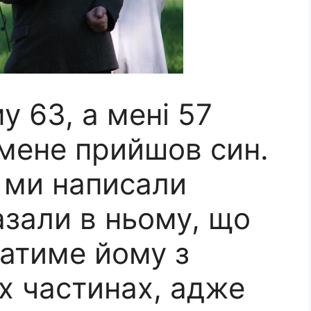
у 63, а мені 57
 мене прийшов син.
б ми написали
азали в ньому, що
атиме йому з
х частинах, адже