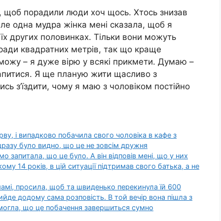
, щоб порадили люди хоч щось. Хтось знизав
але одна мудра жінка мені сказала, щоб я
в їх других половинках. Тільки вони можуть
аради квадратних метрів, так що краще
е можу – я дуже вірю у всякі прикмети. Думаю –
рапитися. Я ще планую жити щасливо з
ись з’їздити, чому я маю з чоловіком постійно
рву, і випадково побачила свого чоловіка в кафе з
дразу було видно, що це не зовсім дружня
 запитала, що це було. А він відповів мені, що у них
му 14 років, в цій ситуації підтримав свого батька, а не
мамі, просила, щоб та швиденько перекинула їй 600
рийде додому сама розповість. В той вечір вона пішла з
 могла, що це побачення завершиться сумно