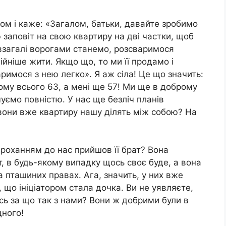
ом і каже: «Загалом, батьки, давайте зробимо
 заповіт на свою квартиру на дві частки, щоб
 взагалі ворогами станемо, розсваримося
ійніше жити. Якщо що, то ми її продамо і
аримося з нею легко». Я аж сіла! Це що значить:
ому всього 63, а мені ще 57! Ми ще в доброму
чуємо повністю. У нас ще безліч планів
 вони вже квартиру нашу ділять між собою? На
проханням до нас прийшов її брат? Вона
ит, в будь-якому випадку щось своє буде, а вона
а пташиних правах. Ага, значить, у них вже
 що ініціатором стала дочка. Ви не уявляєте,
сь за що так з нами? Вони ж добрими були в
дного!