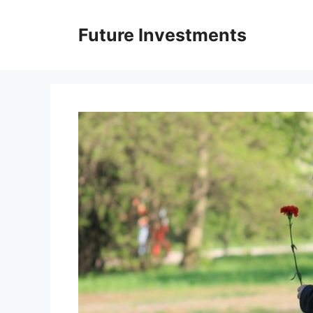
Перейти
до
Future Investments
вмісту