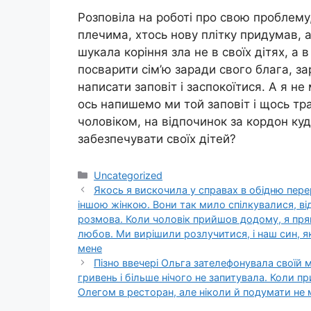
Розповіла на роботі про свою проблему
плечима, хтось нову плітку придумав, 
шукала коріння зла не в своїх дітях, а 
посварити сім’ю заради свого блага, з
написати заповіт і заспокоїтися. А я н
ось напишемо ми той заповіт і щось т
чоловіком, на відпочинок за кордон куд
забезпечувати своїх дітей?
Категорії
Uncategorized
Якось я вискочила у справах в обідню пере
іншою жінкою. Вони так мило спілкувалися, ві
розмова. Коли чоловік прийшов додому, я прямо
любов. Ми вирішили розлучитися, і наш син, яко
мене
Пізно ввечері Ольга зателефонувала своїй 
гривень і більше нічого не запитувала. Коли п
Олегом в ресторан, але ніколи й подумати не