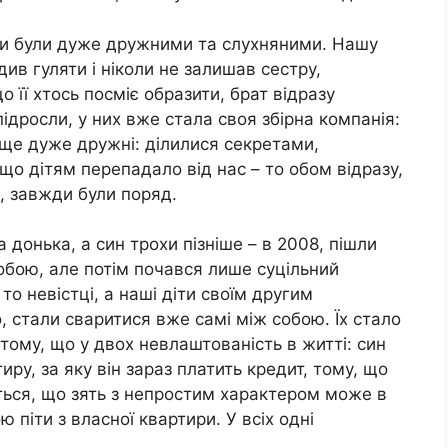
ти були дуже дружними та слухняними. Нашу
див гуляти і ніколи не залишав сестру,
о її хтось посміє образити, брат відразу
підросли, у них вже стала своя збірна компанія:
и ще дуже дружні: ділилися секретами,
о дітям перепадало від нас – то обом відразу,
 завжди були поряд.
донька, а син трохи пізніше – в 2008, пішли
собою, але потім почався лише суцільний
то невістці, а наші діти своїм другим
, стали сваритися вже самі між собою. Їх стало
тому, що у двох невлаштованість в житті: син
иру, за яку він зараз платить кредит, тому, що
їться, що зять з непростим характером може в
 піти з власної квартири. У всіх одні