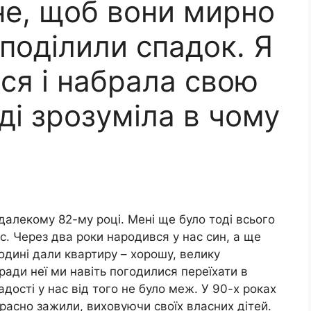
не, щоб вони мирно
 поділили спадок. Я
ся і набрала свою
ді зрозуміла в чому
алекому 82-му році. Мені ще було тоді всього
час. Через два роки народився у нас син, а ще
родині дали квартиру – хорошу, велику
аради неї ми навіть погодилися переїхати в
Радості у нас від того не було меж. У 90-х роках
расно зажили, виховуючи своїх власних дітей.