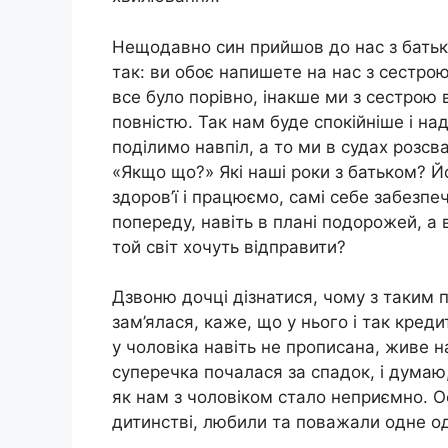
Нещодавно син прийшов до нас з батьк
так: ви обоє напишете на нас з сестрою
все було порівно, інакше ми з сестрою
повністю. Так нам буде спокійніше і над
поділимо навпіл, а то ми в судах розсв
«Якщо що?» Які наші роки з батьком? Й
здоров’ї і працюємо, самі себе забезпе
попереду, навіть в плані подорожей, а
той світ хочуть відправити?
Дзвоню дочці дізнатися, чому з таким 
зам’ялася, каже, що у нього і так кред
у чоловіка навіть не прописана, живе н
суперечка почалася за спадок, і думаю,
як нам з чоловіком стало неприємно. О
дитинстві, любили та поважали одне о