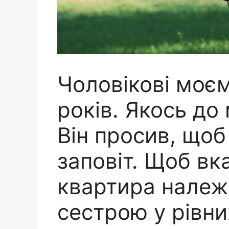
Чоловікові моєм
років. Якось до
Він просив, що
заповіт. Щоб вк
квартира належ
сестрою у рівни