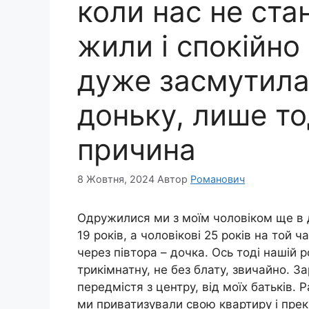
коли нас не ста
жили і спокійно
дуже засмутила
доньку, лише то
причина
8 Жовтня, 2024
Автор
Романович
Одружилися ми з моїм чоловіком ще в д
19 років, а чоловікові 25 років на той 
через півтора – дочка. Ось тоді нашій 
трикімнатну, не без блату, звичайно. З
передмістя з центру, від моїх батьків. 
ми приватизували свою квартиру і прек