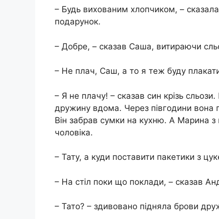
– Будь вихованим хлопчиком, – сказала в
подарунок.
– Добре, – сказав Саша, витираючи сль
– Не плач, Саш, а то я теж буду плакати
– Я не плачу! – сказав син крізь сльоз
дружину вдома. Через півгодини вона пр
Він забрав сумки на кухню. А Марина з
чоловіка.
– Тату, а куди поставити пакетики з цу
– На стіл поки що поклади, – сказав Ан
– Тато? – здивовано підняла брови друж