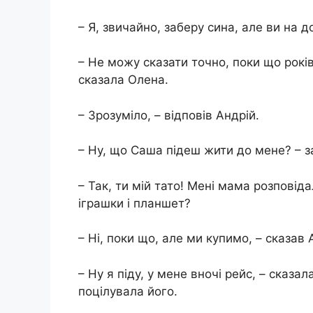
– Я, звичайно, заберу сина, але ви на д
– Не можу сказати точно, поки що років 
сказала Олена.
– Зрозуміло, – відповів Андрій.
– Ну, що Саша підеш жити до мене? – за
– Так, ти мій тато! Мені мама розповіда
іграшки і планшет?
– Ні, поки що, але ми купимо, – сказав 
– Ну я піду, у мене вночі рейс, – сказа
поцілувала його.