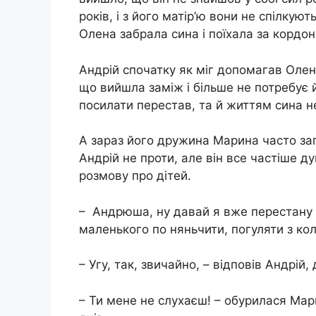
років, і з його матір’ю вони не спілкую
Олена забрала сина і поїхала за кордон
Андрій спочатку як міг допомагав Олені
що вийшла заміж і більше не потребує й
посилати перестав, та й життям сина н
А зараз його дружина Марина часто за
Андрій не проти, але він все частіше д
розмову про дітей.
– Андрюша, ну давай я вже перестану п
маленького по няньчити, погуляти з ко
– Угу, так, звичайно, – відповів Андрій
– Ти мене не слухаєш! – обурилася Мар