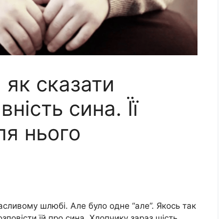
, як сказати
ність сина. Її
ля нього
асливому шлюбі. Але було одне “але”. Якось так
озповісти їй про сина. Хлопчику зараз шість