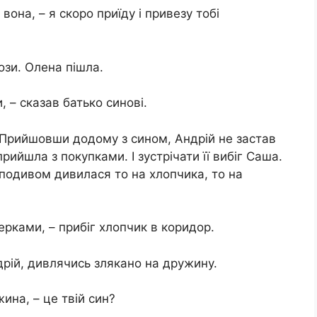
она, – я скоро приїду і привезу тобі
ози. Олена пішла.
, – сказав батько синові.
и. Прийшовши додому з сином, Андрій не застав
ийшла з покупками. І зустрічати її вибіг Саша.
 подивом дивилася то на хлопчика, то на
керками, – прибіг хлопчик в коридор.
дрій, дивлячись злякано на дружину.
ина, – це твій син?