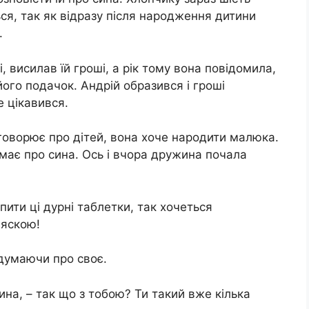
ться, так як відразу після народження дитини
.
, висилав їй гроші, а рік тому вона повідомила,
ого подачок. Андрій образився і гроші
е цікавився.
говорює про дітей, вона хоче народити малюка.
умає про сина. Ось і вчора дружина почала
ити ці дурні тaблeтки, так хочеться
ляскою!
, думаючи про своє.
ина, – так що з тобою? Ти такий вже кілька