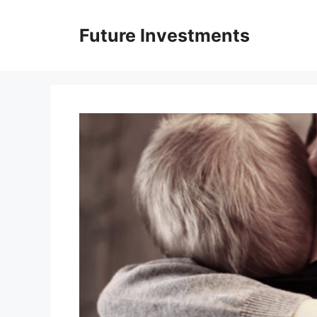
Перейти
до
Future Investments
вмісту