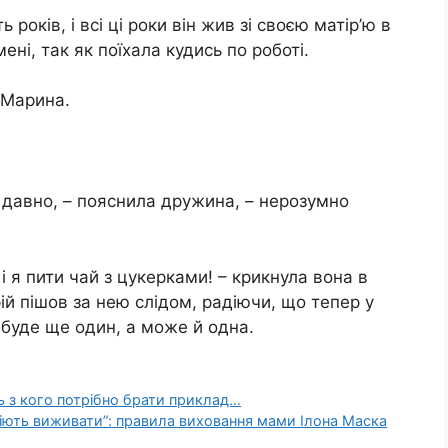
 років, і всі ці роки він жив зі своєю матір’ю в
ені, так як поїхала кудись по роботі.
а Марина.
е давно, – пояснила дружина, – нерозумно
 і я пити чай з цукерками! – крикнула вона в
рій пішов за нею слідом, радіючи, що тепер у
о буде ще один, а може й одна.
ь з кого потрібно брати приклад…
міють виживати”: правила виховання мами Ілона Маска