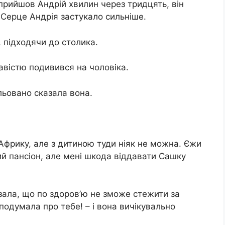
 прийшов Андрій хвилин через тридцять, він
 Серце Андрія застукало сильніше.
н, підходячи до столика.
авістю подивився на чоловіка.
ильовано сказала вона.
Африку, але з дитиною туди ніяк не можна. Єжи
ий пансіон, але мені шкода віддавати Сашку
зала, що по здоров’ю не зможе стежити за
 подумала про тебе! – і вона вичікувально