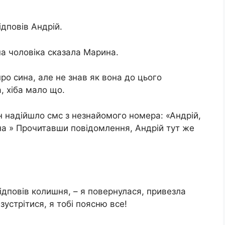
ідповів Андрій.
на чоловіка сказала Марина.
про сина, але не знав як вона до цього
, хіба мало що.
н надійшло смс з незнайомого номера: «Андрій,
на » Прочитавши повідомлення, Андрій тут же
ідповів колишня, – я повернулася, привезла
устрітися, я тобі поясню все!