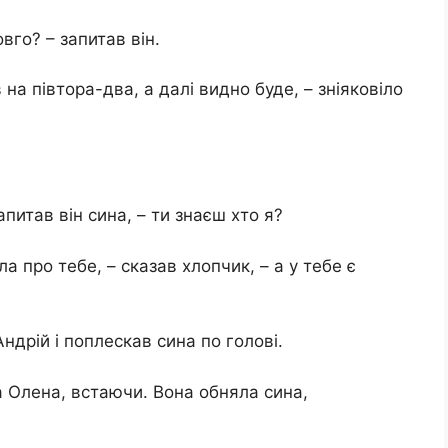
овго? – запитав він.
на півтора-два, а далі видно буде, – зніяковіло
питав він сина, – ти знаєш хто я?
ла про тебе, – сказав хлопчик, – а у тебе є
Андрій і поплескав сина по голові.
ла Олена, встаючи. Вона обняла сина,