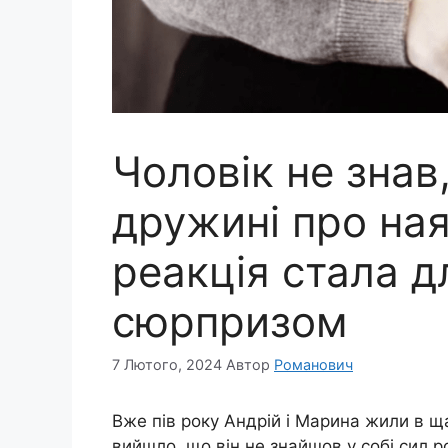
Чоловік не знав
дружині про наяв
реакція стала д
сюрпризом
7 Лютого, 2024
Автор
Романович
Вже пів року Андрій і Марина жили в щ
вийшло, що він не знайшов у собі сил р