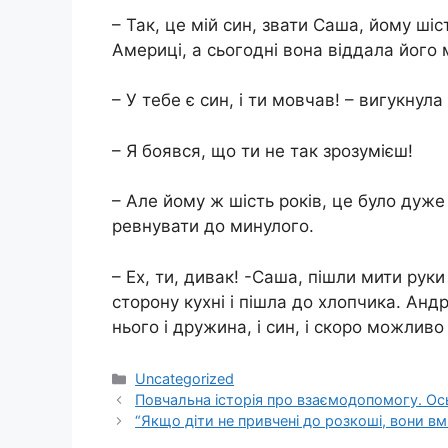
– Так, це мій син, звати Саша, йому шість
Америці, а сьогодні вона віддала його м
– У тебе є син, і ти мовчав! – вигукнул
– Я боявся, що ти не так зрозумієш!
– Але йому ж шість років, це було дуж
ревнувати до минулого.
– Ех, ти, дивак! -Саша, пішли мити руки
сторону кухні і пішла до хлопчика. Анд
нього і дружина, і син, і скоро можлив
Категорії
Uncategorized
Повчальна історія про взаємодопомогу. Ос
“Якщо діти не привчені до розкоші, вони в