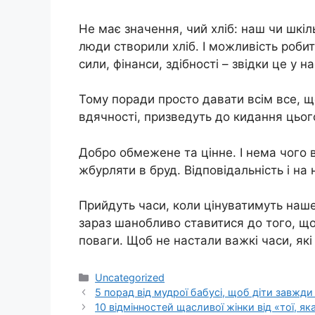
Не має значення, чий хліб: наш чи шкіль
люди створили хліб. І можливість роби
сили, фінанси, здібності – звідки це у 
Тому поради просто давати всім все, 
вдячності, призведуть до кидання цього
Добро обмежене та цінне. І нема чого 
жбурляти в бруд. Відповідальність і на 
Прийдуть часи, коли цінуватимуть наше
зараз шанобливо ставитися до того, що 
поваги. Щоб не настали важкі часи, як
Категорії
Uncategorized
5 порад від мудрої бабусі, щоб діти завжди 
10 відмінностей щасливої жінки від «тої, я