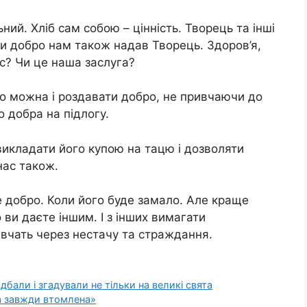
ний. Хліб сам собою – цінність. Творець та інші
ти добро нам також надав Творець. Здоров’я,
нас? Чи це наша заслуга?
що можна і роздавати добро, не привчаючи до
 добра на підлогу.
викладати його купою на тацю і дозволяти
нас також.
 добро. Коли його буде замало. Але краще
ви даєте іншим. І з інших вимагати
і вчать через нестачу та страждання.
дбали і згадували не тільки на великі свята
ка завжди втомлена»