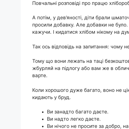
Повчальні розповіді про працю хліборо
А потім, у дев’яності, діти брали шмато
просили добавку. Але добавки не було. 
кажучи. І кидатися хлібом нікому на ду
Так ось відповідь на запитання: чому 
Тому що вони лежать на таці безкоштовн
жбурляй на підлогу або вам же в обличч
варте.
Коли хорошого дуже багато, воно не цін
кидають у бруд.
Ви занадто багато даєте.
Ви надто легко даєте.
Ви нічого не просите за добро, на