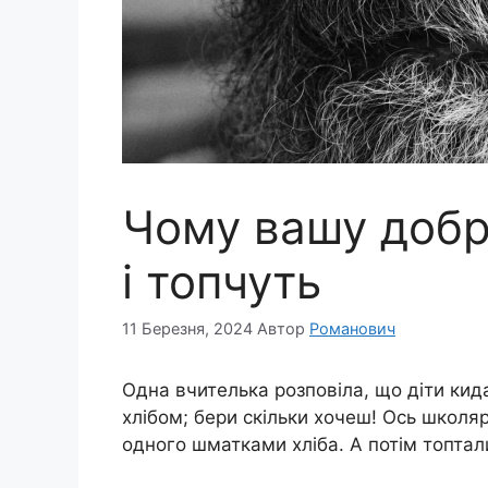
Чому вашу добр
і топчуть
11 Березня, 2024
Автор
Романович
Одна вчителька розповіла, що діти кида
хлібом; бери скільки хочеш! Ось школяр
одного шматками хліба. А потім топтали 