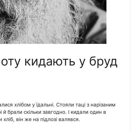
оту кидають у бруд
лися хлібом у їдальні. Стояли таці з нарізаним
і й брали скільки завгодно. І кидали один в
хліб, він же на підлозі валявся.