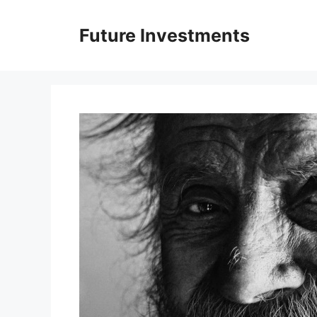
Перейти
до
Future Investments
вмісту