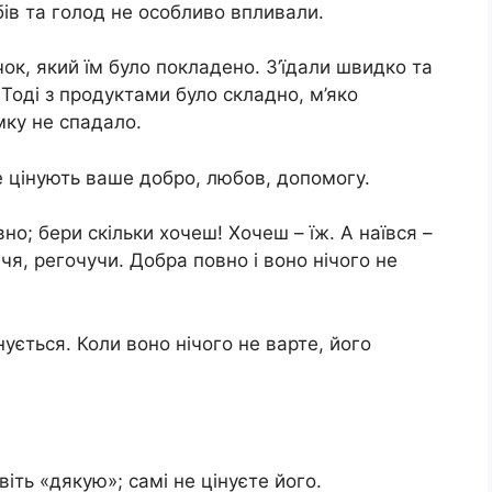
бів та голод не особливо впливали.
чок, який їм було покладено. З’їдали швидко та
Тоді з продуктами було складно, м’яко
мку не спадало.
не цінують ваше добро, любов, допомогу.
о; бери скільки хочеш! Хочеш – їж. А наївся –
я, регочучи. Добра повно і воно нічого не
ується. Коли воно нічого не варте, його
віть «дякую»; самі не цінуєте його.