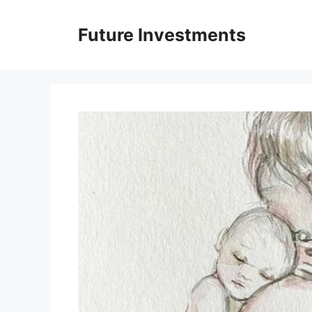
Перейти
до
Future Investments
вмісту