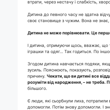
втрати, через нестачу і слабкість, хвор
Дитина до певного часу не здатна відч
своє становище з чужим. Вона не знає, 
Дитина не може порівнювати. Це перш
І дитина, отримуючи щось, вважає, що та
іграшки та одяг… Так годиться. По іншо
Згодом дитина навчається подяки, якщ
зусиль. Пояснюють, показують, розпові
причину.
Чекати, що ви дитині все від
розуміти від народження, – не треба. 
більшого.
Є люди, які сьорбнули лиха, потрапили 
допомогли. Потім знову допомогли. І зно