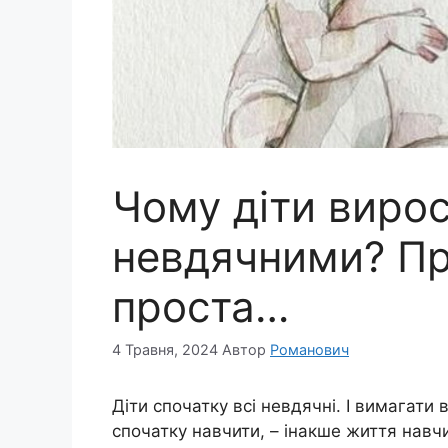
Чому діти виро
невдячними? П
проста…
4 Травня, 2024
Автор
Романович
Діти спочатку всі невдячні. І вимагати
спочатку навчити, – інакше життя навчи