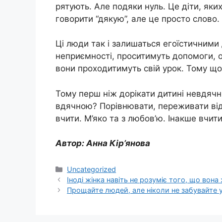
рятують. Але подяки нуль. Це діти, яких
говорити “дякую”, але це просто слово.
Ці люди так і залишаться егоїстичними 
неприємності, проситимуть допомоги, о
вони проходитимуть свій урок. Тому що
Тому перш ніж дорікати дитині невдячні
вдячною? Порівнювати, переживати від
вчити. М’яко та з любов’ю. Інакше вчи
Автор: Анна Кір’янова
Категорії
Uncategorized
Іноді жінка навіть не розуміє того, що вона
Прощайте людей, але ніколи не забувайте у