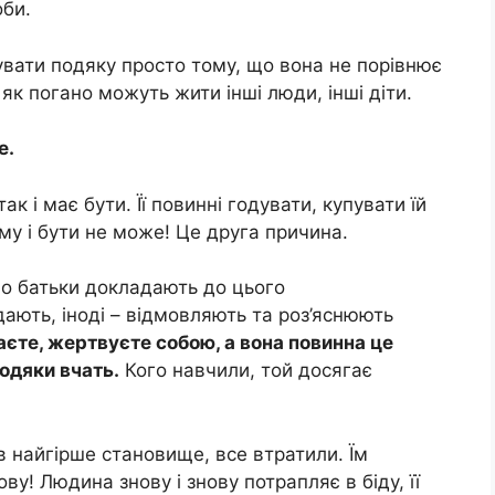
оби.
увати подяку просто тому, що вона не порівнює
як погано можуть жити інші люди, інші діти.
е.
к і має бути. Її повинні годувати, купувати їй
му і бути не може! Це друга причина.
о батьки докладають до цього
дають, іноді – відмовляють та роз’яснюють
даєте, жертвуєте собою, а вона повинна це
Подяки вчать.
Кого навчили, той досягає
в найгірше становище, все втратили. Їм
ву! Людина знову і знову потрапляє в біду, її