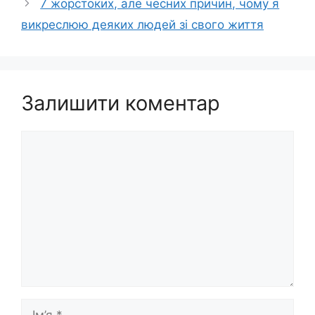
7 жорстоких, але чесних причин, чому я
викреслюю деяких людей зі свого життя
Залишити коментар
Коментар
Ім’я