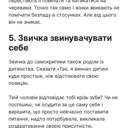
перестають її помічати та натикатися на
черевики. Точно так само і жінки звикають не
помічати безладу в стосунках. Але від цього
він не зникає.
5. Звичка звинувачувати
себе
Звичка до самокритики також родом із
дитинства. Сказати
«Так, я винна»
дитині
куди простіше, ніж відстоювати свою
позицію.
Твій чоловік відповідає тобі крізь зуби? Чи не
поспішиш, чи осудити за це саму себе і
вирішити, що просто невчасно поставити
питання, надто потурбувала, викликала
роздратування своєю присутністю.