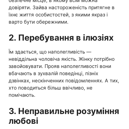
безпечне місце, в якому всім можна
довіряти. Зайва настороженість притягне в
їхнє життя особистостей, з якими якраз і
варто бути обережними.
2. Перебування в ілюзіях
Їм здається, що наполегливість —
невіддільна чоловіча якість. Жінку потрібно
завойовувати. Прояв наполегливості вони
вбачають в зухвалій поведінці, пізніх
дзвінках, нескінченних повідомленнях. А тих,
хто поводиться більш ввічливо, не
помічають.
3. Неправильне розуміння
любові