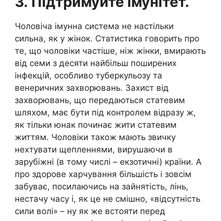
3. Підтримуйте імунітет.
Чоловіча імунна система не настільки
сильна, як у жінок. Статистика говорить про
те, що чоловіки частіше, ніж жінки, вмирають
від семи з десяти найбільш поширених
інфекцій, особливо туберкульозу та
венеричних захворювань. Захист від
захворювань, що передаються статевим
шляхом, має бути під контролем відразу ж,
як тільки юнак починає жити статевим
життям. Чоловіки також мають звичку
нехтувати щепленнями, вирушаючи в
зарубіжні (в тому числі – екзотичні) країни. А
про здорове харчування більшість і зовсім
забуває, посилаючись на зайнятість, лінь,
нестачу часу і, як це не смішно, «відсутність
сили волі» – ну як же встояти перед