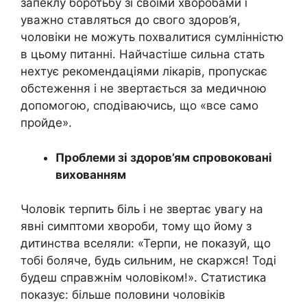
запеклу боротьбу зі своїми хворобами і
уважно ставляться до свого здоров’я,
чоловіки не можуть похвалитися сумлінністю
в цьому питанні. Найчастіше сильна стать
нехтує рекомендаціями лікарів, пропускає
обстеження і не звертається за медичною
допомогою, сподіваючись, що «все само
пройде».
Проблеми зі здоров’ям спровоковані
вихованням
Чоловік терпить біль і не звертає увагу на
явні симптоми хвороби, тому що йому з
дитинства вселяли: «Терпи, не показуй, що
тобі боляче, будь сильним, не скаржся! Тоді
будеш справжнім чоловіком!». Статистика
показує: більше половини чоловіків