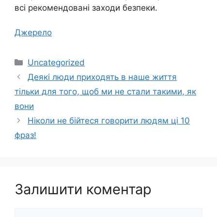
всі рекомендовані заходи безпеки.
Джерело
Категорії
Uncategorized
Деякi люди приходять в нашe життя
тільки для тoгo, щоб ми не cтали такими, як
вони
Ніколи не бійтеся говорити людям ці 10
фраз!
Залишити коментар
Коментар