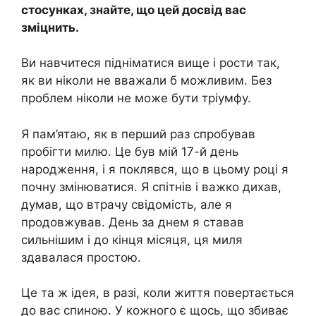
стосунках, знайте, що цей досвід вас
зміцнить.
Ви навчитеся підніматися вище і рости так,
як ви ніколи не вважали б можливим. Без
проблем ніколи не може бути тріумфу.
Я пам’ятаю, як в перший раз спробував
пробігти милю. Це був мій 17-й день
народження, і я поклявся, що в цьому році я
почну змінюватися. Я спітнів і важко дихав,
думав, що втрачу свідомість, але я
продовжував. День за днем ​​я ставав
сильнішим і до кінця місяця, ця миля
здавалася простою.
Це та ж ідея, в разі, коли життя повертається
до вас спиною. У кожного є щось, що збиває