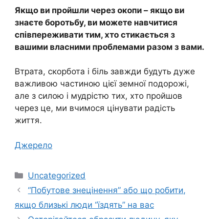
Якщо ви пройшли через окопи – якщо ви
знаєте боротьбу, ви можете навчитися
співпереживати тим, хто стикається з
вашими власними проблемами разом з вами.
Втрата, скорбота і біль завжди будуть дуже
важливою частиною цієї земної подорожі,
але з силою і мудрістю тих, хто пройшов
через це, ми вчимося цінувати радість
життя.
Джерело
Категорії
Uncategorized
“Побутове знецінення” або що робити,
якщо близькі люди “їздять” на вас