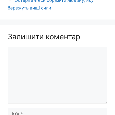
Остерігайтеся образити людину, яку
бережуть вищі сили
Залишити коментар
Коментар
Ім’я