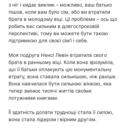
з ніг і кидає виклик – можливо, ваш батько
пішов, коли вам було сім, або ви втратили
брата в молодому віці. Ці проблеми – ось що
робить вас сильним в довгостроковій
перспективі, тому ви можете бути такою
підтримкою для своєї сім’ї і себе.
Моя подруга Ненсі Левін втратила свого
брата в ранньому віці. Коли вона зрозуміла,
що її батьки оплакують цю монументальну
втрату, вона ставала сильнішою, ніж раніше.
Вона навчилася бути сильною жінкою, яка
тепер змінює тисячі життів своїми
потужними книгами.
Її здатність долати труднощі стала її силою,
вона стала лідером і вірним другом.