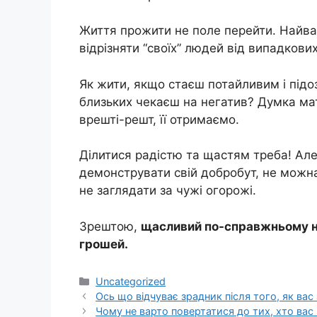
Життя прожити не поле перейти. Найва
відрізняти “своїх” людей від випадкови
Як жити, якщо стаєш потайливим і підо
близьких чекаєш на негатив? Думка мат
врешті-решт, її отримаємо.
Ділитися радістю та щастям треба! Ал
демонструвати свій добробут, не можна
не заглядати за чужі огорожі.
Зрештою,
щасливий по-справжньому не т
грошей.
Категорії
Uncategorized
Ось що відчуває зрадник після того, як вас
Чому не варто повертатися до тих, хто вас 