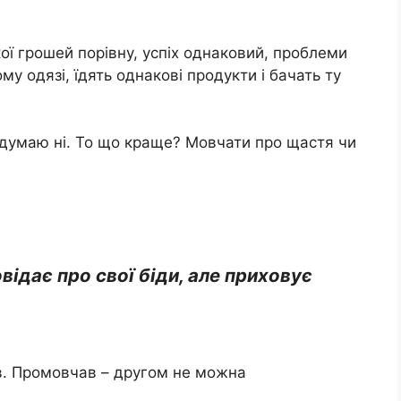
кої грошей порівну, успіх однаковий, проблеми
лому одязі, їдять однакові продукти і бачать ту
Я думаю ні. То що краще? Мовчати про щастя чи
відає про свої біди, але приховує
ив. Промовчав – другом не можна