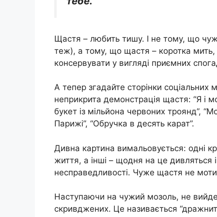
тебе.”
Щастя – любить тишу. І не тому, що чуж
теж), а тому, що щастя – коротка мить,
консервувати у вигляді приємних спогад
А тепер згадайте сторінки соціальних м
неприкрита демонстрація щастя: “Я і мо
букет із мільйона червоних троянд”, “М
Парижі”, “Обручка в десять карат”.
Дивна картина вимальовується: одні кр
життя, а інші – щодня на це дивляться 
несправедливості. Чуже щастя не мотив
Наступаючи на чужий мозоль, не вийде 
скривджених. Це називається “дражнити