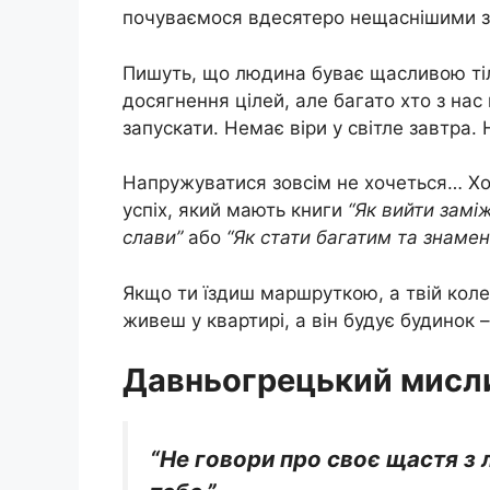
почуваємося вдесятеро нещаснішими з
Пишуть, що людина буває щасливою тіл
досягнення цілей, але багато хто з нас
запускати. Немає віри у світле завтра.
Напружуватися зовсім не хочеться… Хоч
успіх, який мають книги
“Як вийти замі
слави”
або
“Як стати багатим та знамен
Якщо ти їздиш маршруткою, а твій коле
живеш у квартирі, а він будує будинок –
Давньогрецький мисли
“Не говори про своє щастя з