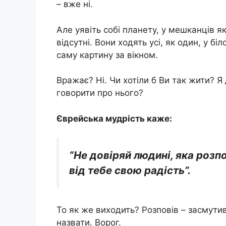
– вже ні.
Але уявіть собі планету, у мешканців я
відсутні. Вони ходять усі, як один, у бі
саму картину за вікном.
Вражає? Ні. Чи хотіли б Ви так жити? 
говорити про нього?
Єврейська мудрість каже:
“Не довіряй людині, яка розпо
від тебе свою радість”.
То як же виходить? Розповів – засмут
назвати. Ворог.