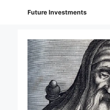
Перейти
до
Future Investments
вмісту