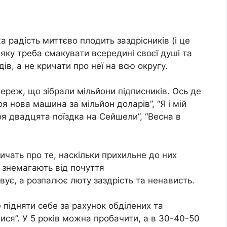
а радість миттєво плодить заздрісників (і це
 яку треба смакувати всередині своєї душі та
ів, а не кричати про неї на всю округу.
ереж, що зібрали мільйони підписників. Ось де
я нова машина за мільйон доларів”, “Я і мій
оя двадцята поїздка на Сейшели”, “Весна в
ичать про те, наскільки прихильне до них
і знемагають від почуття
ує, а розпалює люту заздрість та ненависть.
підняти себе за рахунок обділених та
ся”. У 5 років можна пробачити, а в 30-40-50