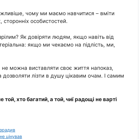
жливіше, чому ми маємо навчитися – вміти
х, сторонніх особистостей.
зрілим? Як довіряти людям, якщо навіть від
еріальна: якщо ми чекаємо на підлість, ми,
е не можна виставляти своє життя напоказ,
 дозволяти лізти в душу цікавим очам. І самим
ой, хто багатий, а той, чиї радощі не варті
 зрадив
не цінував