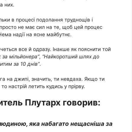
а них.
ьки в процесі подолання труднощів і
 просто не має сил на те, щоб цей процес
 Нема надії на ясне майбутнє.
еться все й одразу. Інакше як пояснити той
ж за мільйонера”
,
“Найкоротший шлях до
итим за 10 днів”
.
га на джипі, значить, ти невдаха. Якщо ти
 то настрій летить кудись у прірву.
тель Плутарх говорив:
 людиною, яка набагато нещасніша за