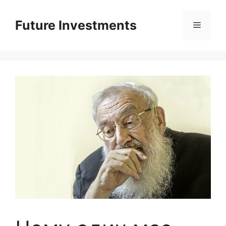
Перейти
до
Future Investments
Меню
вмісту