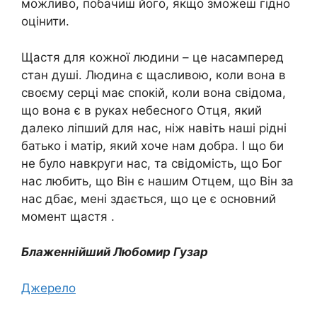
можливо, побачиш його, якщо зможеш гідно
оцінити.
Щастя для кожної людини – це насамперед
стан душі. Людина є щасливою, коли вона в
своєму серці має спокій, коли вона свідома,
що вона є в руках небесного Отця, який
далеко ліпший для нас, ніж навіть наші рідні
батько і матір, який хоче нам добра. І що би
не було навкруги нас, та свідомість, що Бог
нас любить, що Він є нашим Отцем, що Він за
нас дбає, мені здається, що це є основний
момент щастя .
Блаженнійший Любомир Гузар
Джерело