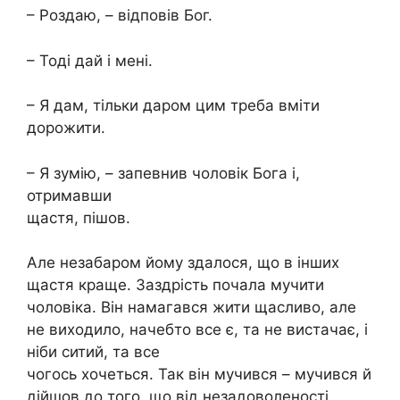
– Роздаю, – відповів Бог.
– Тоді дай і мені.
– Я дам, тільки даром цим треба вміти
дорожити.
– Я зумію, – запевнив чоловік Бога і,
отримавши
щастя, пішов.
Але незабаром йому здалося, що в інших
щастя краще. Заздрість почала мучити
чоловіка. Він намагався жити щасливо, але
не виходило, начебто все є, та не вистачає, і
ніби ситий, та все
чогось хочеться. Так він мучився – мучився й
дійшов до того, що від незадоволеності