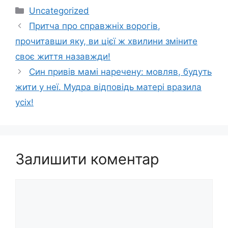
Категорії
Uncategorized
Притча про справжніх ворогів,
прoчитавши яку, ви цiєї ж хвилини змiните
своє життя назавжди!
Син привів мамі наречену: мовляв, будуть
жити у неї. Мудра відповідь матері вразила
усіх!
Залишити коментар
Коментар