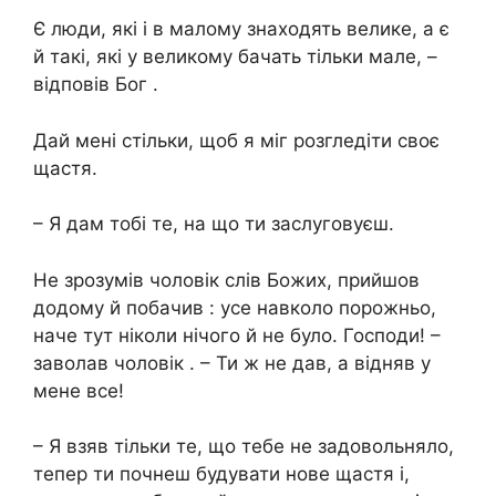
Є люди, які і в малому знаходять велике, а є
й такі, які у великому бачать тільки мале, –
відповів Бог .
Дай мені стільки, щоб я міг розгледіти своє
щастя.
– Я дам тобi те, на що ти заслуговуєш.
Не зрозумів чоловік слів Божих, прийшов
додому й побачив : усе навколо порожньо,
наче тут ніколи нічого й не було. Господи! –
заволав чоловік . – Ти ж не дав, а відняв у
мене все!
– Я взяв тільки те, що тебе не задовольняло,
тепер ти почнеш будувати нове щастя і,