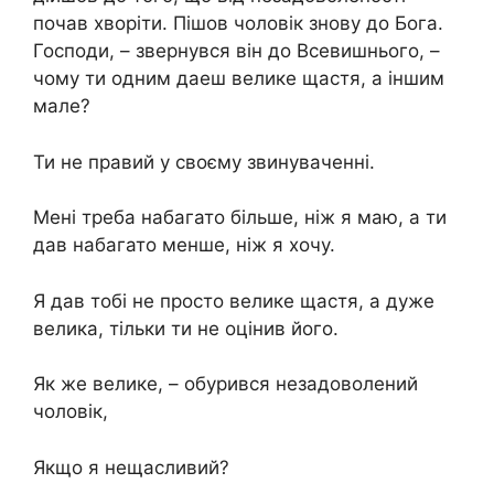
почав хворіти. Пішов чоловік знову до Бога.
Господи, – звернувся він до Всевишнього, –
чому ти одним даеш велике щастя, а iншим
мале?
Ти не правий у своєму звинуваченні.
Мені треба набагато більше, ніж я маю, а ти
дав набагато менше, ніж я хочу.
Я дав тобі не просто велике щастя, а дуже
велика, тільки ти не оцінив його.
Як же велике, – обурився незадоволений
чоловік,
Якщо я нещасливий?