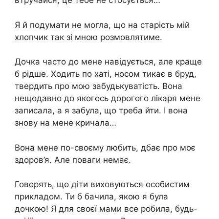
втручайся, це тебе не стосується…”
Я й подумати не могла, що на старість мій
хлопчик так зі мною розмовлятиме.
Дочка часто до мене навідується, але краще
б рідше. Ходить по хаті, носом тикає в бруд,
твердить про мою забудькуватість. Вона
нещодавно до якогось дорогого лікаря мене
записала, а я забула, що треба йти. І вона
знову на мене кричала…
Вона мене по-своєму любить, дбає про моє
здоров’я. Але поваги немає.
Говорять, що діти виховуються особистим
прикладом. Ти б бачила, якою я була
дочкою! Я для своєї мами все робила, будь-