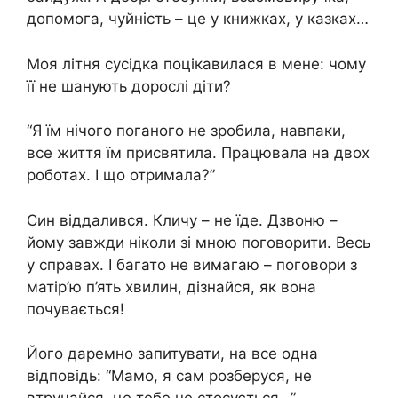
допомога, чуйність – це у книжках, у казках…
Моя літня сусідка поцікавилася в мене: чому
її не шанують дорослі діти?
“Я їм нічого поганого не зробила, навпаки,
все життя їм присвятила. Працювала на двох
роботах. І що отримала?”
Син віддалився. Кличу – не їде. Дзвоню –
йому завжди ніколи зі мною поговорити. Весь
у справах. І багато не вимагаю – поговори з
матір’ю п’ять хвилин, дізнайся, як вона
почувається!
Його даремно запитувати, на все одна
відповідь: “Мамо, я сам розберуся, не