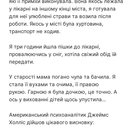
які її примхи виконувала. Вона якось лежала
у лікарні на іншому кінці міста, я готувала
для неї улюблені страви та возила після
роботи. Якось у місті була хуртовина,
транспорт не ходив.
Я три години йшла пішки до лікарні,
провалюючись у сніг, хотіла свіжий обід їй
передати.
У старості мама погано чула та бачила. Я
стала її вухами та очима, її правою
рукою. Гарною я була дочкою, це точно. А
ось у вихованні дітей щось упустила…
Американський психоаналітик Джеймс
Холліс дійшов цікавого висновку: