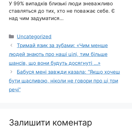
У 99% випадків близькі люди зневажливо
ставляться до тих, хто не поважає себе. Є
над чим задуматися…
Категорії
Uncategorized
Тримай язик за зубами: «Чим менше
людей знають про наші цілі, тим більше
шансів, що вони будуть досягнуті …»
Бабуся мені завжди казала: “Якщо хочеш
бути щасливою, ніколи не говори про ці три
речі”
Залишити коментар