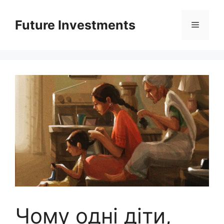
Перейти
до
Future Investments
Меню
вмісту
Чому одні діти,