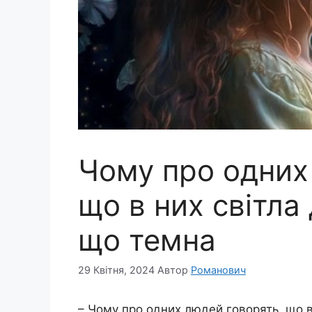
Чому про одних
що в них світла 
що темна
29 Квітня, 2024
Автор
Романович
– Чому про одних людей говорять, що в 