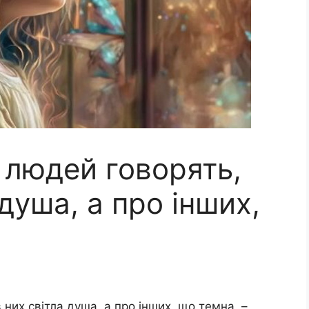
 людей говорять,
душа, а про інших,
них світла душа, а про інших, що темна, –