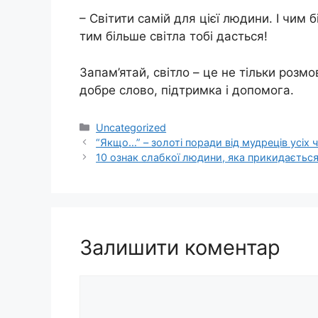
– Світити самій для цієї людини. І чим
тим більше світла тобі дасться!
Запам’ятай, світло – це не тільки розмов
добре слово, підтримка і допомога.
Категорії
Uncategorized
“Якщо…” – золоті поради від мудреців усіх ча
10 ознак слабкої людини, яка прикидаєтьс
Залишити коментар
Коментар