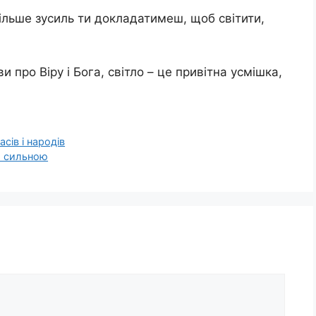
 більше зусиль ти докладатимеш, щоб світити,
и про Віру і Бога, світло – це привітна усмішка,
сів і народів
я сильною