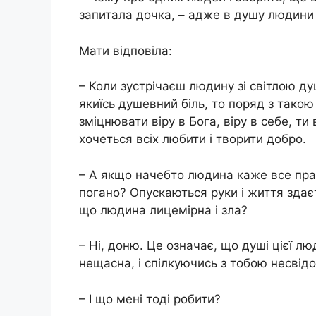
запитала дочка, – адже в душу людини
Мати відповіла:
– Коли зустрічаєш людину зі світлою д
якиїсь душевний біль, то поряд з тако
зміцнювати віру в Бога, віру в себе, ти
хочеться всіх любити і творити добро.
– А якщо начебто людина каже все прави
погано? Опускаються руки і життя здає
що людина лицемірна і зла?
– Ні, доню. Це означає, що душі цієї л
нещасна, і спілкуючись з тобою несвід
– І що мені тоді робити?