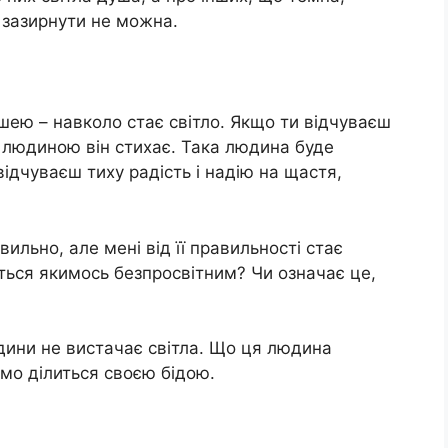
 зазирнути не можна.
ушею – навколо стає світло. Якщо ти відчуваєш
ю людиною він стихає. Така людина буде
 відчуваєш тиху радість і надію на щастя,
льно, але мені від її правильності стає
ться якимось безпросвітним? Чи означає це,
юдини не вистачає світла. Що ця людина
омо ділиться своєю бідою.