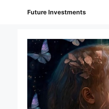
Перейти
до
Future Investments
вмісту