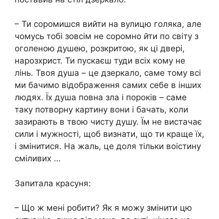
– Ти соромишся вийти на вулицю голяка, але
чомусь тобі зовсім не соромно йти по світу з
оголеною душею, розкритою, як ці двері,
нарозхрист. Ти пускаєш туди всіх кому не
лінь. Твоя душа – це дзеркало, саме тому всі
ми бачимо відображення самих себе в інших
людях. Їх душа повна зла і пороків – саме
таку потворну картину вони і бачать, коли
зазирають в твою чисту душу. Їм не вистачає
сили і мужності, щоб визнати, що ти краще їх,
і змінитися. На жаль, це доля тільки воістину
сміливих …
Запитала красуня:
– Що ж мені робити? Як я можу змінити цю