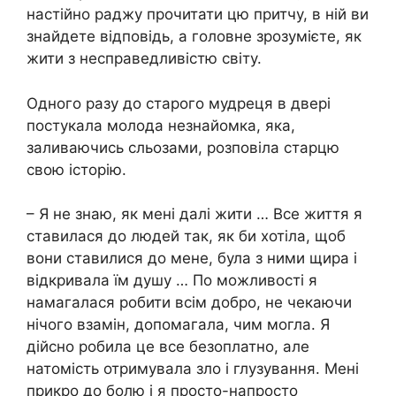
настійно раджу прочитати цю притчу, в ній ви
знайдете відповідь, а головне зрозумієте, як
жити з несправедливістю світу.
Одного разу до старого мудреця в двері
постукала молода незнайомка, яка,
заливаючись сльозами, розповіла старцю
свою історію.
– Я не знаю, як мені далі жити … Все життя я
ставилася до людей так, як би хотіла, щоб
вони ставилися до мене, була з ними щира і
відкривала їм душу … По можливості я
намагалася робити всім добро, не чекаючи
нічого взамін, допомагала, чим могла. Я
дійсно робила це все безоплатно, але
натомість отримувала зло і глузування. Мені
прикро до болю і я просто-напросто