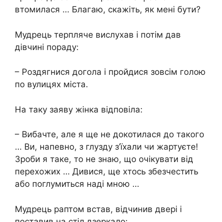
втомилася … Благаю, скажіть, як мені бути?
Мудрець терпляче вислухав і потім дав
дівчині пораду:
– Роздягнися догола і пройдися зовсім голою
по вулицях міста.
На таку заяву жінка відповіла:
– Вибачте, але я ще не докотилася до такого
… Ви, напевно, з глузду з’їхали чи жартуєте!
Зроби я таке, то не знаю, що очікувати від
перехожих … Дивися, ще хтось збезчестить
або поглумиться наді мною …
Мудрець раптом встав, відчинив двері і
поставив на стіл дзеркало: