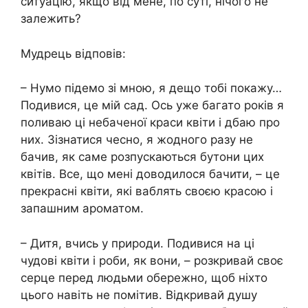
ситуацію, якщо від мене, по суті, нічого не
залежить?
Мудрець відповів:
– Нумо підемо зі мною, я дещо тобі покажу…
Подивися, це мій сад. Ось уже багато років я
поливаю ці небаченої краси квіти і дбаю про
них. Зізнатися чесно, я жодного разу не
бачив, як саме розпускаються бутони цих
квітів. Все, що мені доводилося бачити, – це
прекрасні квіти, які ваблять своєю красою і
запашним ароматом.
– Дитя, вчись у природи. Подивися на ці
чудові квіти і роби, як вони, – розкривай своє
серце перед людьми обережно, щоб ніхто
цього навіть не помітив. Відкривай душу