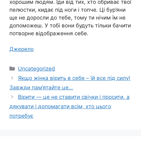
хорошим людям. Іди від тих, хто обриває твої
пелюстки, кидає під ноги і топче. Ці бур’яни
ще не доросли до тебе, тому ти нічим їм не
допоможеш. У тобі вони будуть тільки бачити
потворне відображення себе.
Джерело
Категорії
Uncategorized
Якщо жінка вірить в себе – їй все під силу!
Завжди пам’ятайте це…
Вірити — це не ставити свічки і просити, а
дякувати і допомагати всім, хто цього
потребує